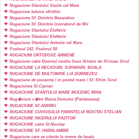
Rugaciune Sfantului Vasile cel Mare
Rugaciune tuturor sfintilor
Rugaciune Sf. Dimitrie Basarabov
Rugaciune Sf. Dimitrie Izvoratorul de Mir
Rugaciune Sfantului Elefterie
Rugaciune Sfantului Elefterie
Rugaciune Sfantului Antonie cel Mare
Psalmul 142, Psalmul 50
RUGACIUNI ORTODOXE ARMENE
Rugaciune catre Domnul nostru Iisus Hristos de Sf.Isaac Sirul
RUGACIUNE LA NECASURI, SUPARARI, BOALA
RUGACIUNE DE MULTUMIRE LUI DUMNEZEU
Rugaciune de pocainta / in postul mare / Sf. Efrim Sirul
Rugaciunea Sf.Ciprian
RUGACIUNE SFANTULUI MARE MUCENIC MINA
Rug�ciuni c�tre Maica Domului (Pantanassa)
RUGACIUNE SF.ANDREI
RUGACIUNE CUVIOSULUI PARINTELUI NOSTRU STELIAN
RUGACIUNE INGERULUI PAZITOR
RUGACIUNE catre Sf.Nicolae
RUGACIUNE SF. HARALAMBIE
Rugaciune care se citeste la vreme de boala