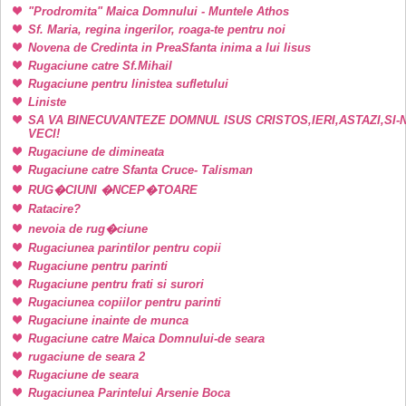
"Prodromita" Maica Domnului - Muntele Athos
Sf. Maria, regina ingerilor, roaga-te pentru noi
Novena de Credinta in PreaSfanta inima a lui Iisus
Rugaciune catre Sf.Mihail
Rugaciune pentru linistea sufletului
Liniste
SA VA BINECUVANTEZE DOMNUL ISUS CRISTOS,IERI,ASTAZI,SI-
VECI!
Rugaciune de dimineata
Rugaciune catre Sfanta Cruce- Talisman
RUG�CIUNI �NCEP�TOARE
Ratacire?
nevoia de rug�ciune
Rugaciunea parintilor pentru copii
Rugaciune pentru parinti
Rugaciune pentru frati si surori
Rugaciunea copiilor pentru parinti
Rugaciune inainte de munca
Rugaciune catre Maica Domnului-de seara
rugaciune de seara 2
Rugaciune de seara
Rugaciunea Parintelui Arsenie Boca