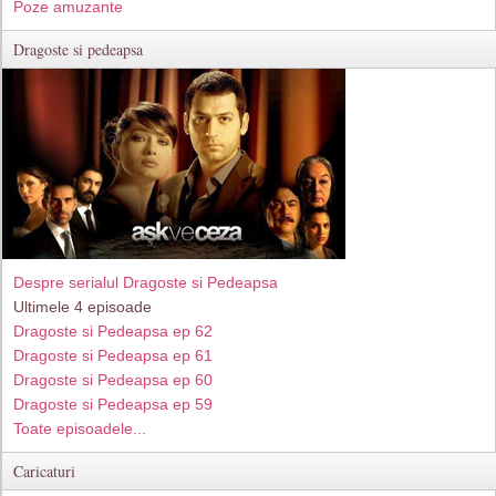
Poze amuzante
Dragoste si pedeapsa
Despre serialul Dragoste si Pedeapsa
Ultimele 4 episoade
Dragoste si Pedeapsa ep 62
Dragoste si Pedeapsa ep 61
Dragoste si Pedeapsa ep 60
Dragoste si Pedeapsa ep 59
Toate episoadele...
Caricaturi