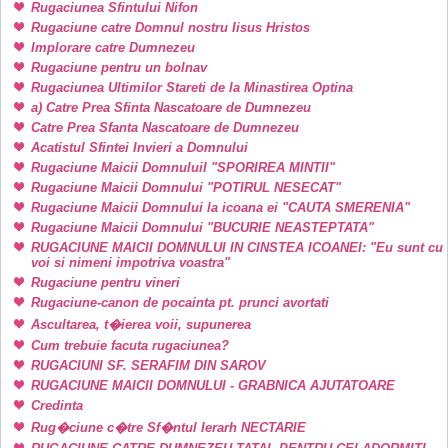
Rugaciunea Sfintului Nifon
Rugaciune catre Domnul nostru Iisus Hristos
Implorare catre Dumnezeu
Rugaciune pentru un bolnav
Rugaciunea Ultimilor Stareti de la Minastirea Optina
a) Catre Prea Sfinta Nascatoare de Dumnezeu
Catre Prea Sfanta Nascatoare de Dumnezeu
Acatistul Sfintei Invieri a Domnului
Rugaciune Maicii DomnuluiI "SPORIREA MINTII"
Rugaciune Maicii Domnului "POTIRUL NESECAT"
Rugaciune Maicii Domnului la icoana ei "CAUTA SMERENIA"
Rugaciune Maicii Domnului "BUCURIE NEASTEPTATA"
RUGACIUNE MAICII DOMNULUI IN CINSTEA ICOANEI: "Eu sunt cu
voi si nimeni impotriva voastra"
Rugaciune pentru vineri
Rugaciune-canon de pocainta pt. prunci avortati
Ascultarea, t�ierea voii, supunerea
Cum trebuie facuta rugaciunea?
RUGACIUNI SF. SERAFIM DIN SAROV
RUGACIUNE MAICII DOMNULUI - GRABNICA AJUTATOARE
Credinta
Rug�ciune c�tre Sf�ntul Ierarh NECTARIE