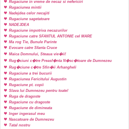
Rugaciune in vreme de necaz si nefericiri
Rugaciunea mintii
Nadejdea celor necajiti
Rugaciune sagetatoare
NADEJDEA
Rugaciune impotriva necazurilor
Rugaciune catre SFANTUL ANTONIE cel MARE
Ma rog Tie, Bunule Parinte
Evocare catre Sfanta Cruce
Maica Domnului, Steaua vie�ii!
Rug�ciuni c�tre Preasf�nta N�sc�toare de Dumnezeu
Rug�ciune c�tre Sfin�ii Arhangheli
Rugaciune a trei bucurii
Rugaciunea Fericitului Augustin
Rugaciune pt. copii
Slava lui Dumnezeu pentru toate!
Ruga de dragoste
Rugaciune cu dragoste
Rugaciune de dimineata
Inger ingerasul meu
Nascatoare de Dumnezeu
Tatal nostru