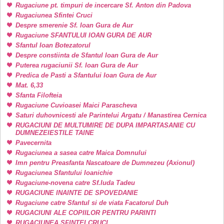
Rugaciune pt. timpuri de incercare Sf. Anton din Padova
Rugaciunea Sfintei Cruci
Despre smerenie Sf. Ioan Gura de Aur
Rugaciune SFANTULUI IOAN GURA DE AUR
Sfantul Ioan Botezatorul
Despre constiinta de Sfantul Ioan Gura de Aur
Puterea rugaciunii Sf. Ioan Gura de Aur
Predica de Pasti a Sfantului Ioan Gura de Aur
Mat. 6,33
Sfanta Filofteia
Rugaciune Cuvioasei Maici Parascheva
Saturi duhovnicesti ale Parintelui Argatu / Manastirea Cernica
RUGACIUNI DE MULTUMIRE DE DUPA IMPARTASANIE CU
DUMNEZEIESTILE TAINE
Pavecernita
Rugaciunea a sasea catre Maica Domnului
Imn pentru Preasfanta Nascatoare de Dumnezeu (Axionul)
Rugaciunea Sfantului Ioanichie
Rugaciune-novena catre Sf.Iuda Tadeu
RUGACIUNE INAINTE DE SPOVEDANIE
Rugaciune catre Sfantul si de viata Facatorul Duh
RUGACIUNI ALE COPIILOR PENTRU PARINTI
RUGACIUNEA SFINTEI CRUCI