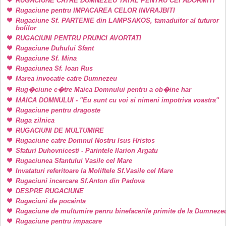
RUGACIUNE CATRE DUMNEZEU TATAL PENTRU CEI ADORMITI
Rugaciune pentru IMPACAREA CELOR INVRAJBITI
Rugaciune Sf. PARTENIE din LAMPSAKOS, tamaduitor al tuturor
bolilor
RUGACIUNI PENTRU PRUNCI AVORTATI
Rugaciune Duhului Sfant
Rugaciune Sf. Mina
Rugaciunea Sf. Ioan Rus
Marea invocatie catre Dumnezeu
Rug�ciune c�tre Maica Domnului pentru a ob�ine har
MAICA DOMNULUI - "Eu sunt cu voi si nimeni impotriva voastra"
Rugaciune pentru dragoste
Ruga zilnica
RUGACIUNI DE MULTUMIRE
Rugaciune catre Domnul Nostru Isus Hristos
Sfaturi Duhovnicesti - Parintele Ilarion Argatu
Rugaciunea Sfantului Vasile cel Mare
Invataturi referitoare la Moliftele Sf.Vasile cel Mare
Rugaciuni incercare Sf.Anton din Padova
DESPRE RUGACIUNE
Rugaciuni de pocainta
Rugaciune de multumire penru binefacerile primite de la Dumneze
Rugaciune pentru impacare