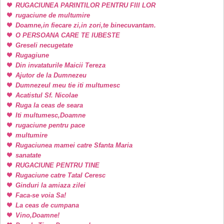
RUGACIUNEA PARINTILOR PENTRU FIII LOR
rugaciune de multumire
Doamne,in fiecare zi,in zori,te binecuvantam.
O PERSOANA CARE TE IUBESTE
Greseli necugetate
Rugagiune
Din invataturile Maicii Tereza
Ajutor de la Dumnezeu
Dumnezeul meu tie iti multumesc
Acatistul Sf. Nicolae
Ruga la ceas de seara
Iti multumesc,Doamne
rugaciune pentru pace
multumire
Rugaciunea mamei catre Sfanta Maria
sanatate
RUGACIUNE PENTRU TINE
Rugaciune catre Tatal Ceresc
Ginduri la amiaza zilei
Faca-se voia Sa!
La ceas de cumpana
Vino,Doamne!