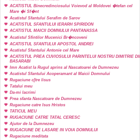
ACATISTUL Binecredinciosului Voievod al Moldovei �tefan cel
Mare �i Sf�nt
Acatistul Sfantului Serafim de Sarov
ACATISTUL SFANTULUI IERARH SPIRIDON
ACATISTUL MAICII DOMNULUI PANTANASSA
Acatistul Sfintilor Mucenici Br�ncoveni
ACATISTUL SFANTULUI APOSTOL ANDREI
Acatistul Sfantului Antonie cel Mare
ACATISTUL PREA CUVIOSULUI PARINTELUI NOSTRU DIMITRIE DI
BASARABI
Imn Acatist la Rugul aprins al Nascatoarei de Dumnezeu
Acatistul Sfantului Acoperamant al Maicii Domnului
Rugaciune c[tre Iisus
Tatalui meu
Da-mi lacrimi
Prea sfanta Nascatoare de Dumnezeu
Rugaciune catre Isus Hristos
TATICUL MEU
RUGACIUNE CATRE TATAL CERESC
Ajutor de la Dumnezeu
RUGACIUNE DE LASARE IN VOIA DOMNULUI
Rugaciune meditata