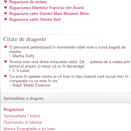
Rugaciune de iertare
Rugaciunea Sfantului Francisc din Assisi
Rugaciune catre Sfantul Mare Mucenic Mina
Rugaciune catre Sfantul Duh
Citate de dragoste
'O persoană pretențioasă în momentele iubirii este o sursă bogată de
veselie.'
~ Martha Duffy
'Acesta este unul dintre miracolele iubirii: Dă ... puterea de a vedea prin
farmecul propriu și totuși să nu fii dezamăgit.'
~ C S Lewis
'Ce este în spatele nostru și ce este în fața noastră sunt lucruri mici în
comparație cu ce este în noi.'
~ Ralph Waldo Emerson
Spiritualitate si dragoste
Rugaciuni
Spiritualitate / Iubire
Dumnezeu si Iubirea
Marea Evanghelie a lui Ioan