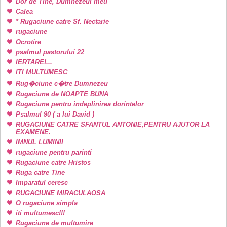
Dor de Tine, Dumnezeul meu
Calea
* Rugaciune catre Sf. Nectarie
rugaciune
Ocrotire
psalmul pastorului 22
IERTARE!...
ITI MULTUMESC
Rug�ciune c�tre Dumnezeu
Rugaciune de NOAPTE BUNA
Rugaciune pentru indeplinirea dorintelor
Psalmul 90 ( a lui David )
RUGACIUNE CATRE SFANTUL ANTONIE,PENTRU AJUTOR LA
EXAMENE.
IMNUL LUMINII
rugaciune pentru parinti
Rugaciune catre Hristos
Ruga catre Tine
Imparatul ceresc
RUGACIUNE MIRACULAOSA
O rugaciune simpla
iti multumesc!!!
Rugaciune de multumire