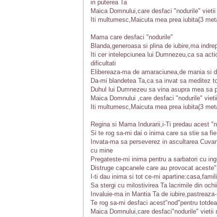
in puterea Ta
Maica Domnului,care desfaci "nodurile" vieti
Iti multumesc,Maicuta mea prea iubita(3 meta
Mama care desfaci "nodurile"
Blanda,generoasa si plina de iubire,ma indrep
Iti cer intelepciunea lui Dumnezeu,ca sa act
dificultati
Elibereaza-ma de amaraciunea,de mania si de
Da-mi blandetea Ta,ca sa invat sa meditez to
Duhul lui Dumnezeu sa vina asupra mea sa p
Maica Domnului ,care desfaci "nodurile" viet
Iti multumesc,Maicuta mea prea iubita(3 meta
Regina si Mama Indurarii,i-Ti predau acest "no
Si te rog sa-mi dai o inima care sa stie sa fi
Invata-ma sa perseverez in ascultarea Cuva
cu mine
Pregateste-mi inima pentru a sarbatori cu inge
Distruge capcanele care au provocat aceste"
I-ti dau inima si tot ce-mi apartine:casa,famil
Sa stergi cu milostivirea Ta lacrimile din ochi
Invaluie-ma in Mantia Ta de iubire,pastreaza
Te rog sa-mi desfaci acest"nod"pentru totdea
Maica Domnului,care desfaci"nodurile" vietii