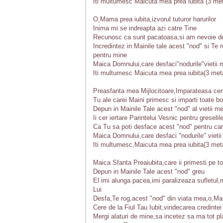
Iti multumesc Maicuta mea prea iubita (3 met
O,Mama prea iubita,izvorul tuturor harurilor
Inima mi se indreapta azi catre Tine
Recunosc ca sunt pacatoasa,si am nevoie de
Incredintez in Mainile tale acest "nod" si Te r
pentru mine
Maica Domnului,care desfaci"nodurile"vietii 
Iti multumesc Maicuta mea prea iubita(3 meta
Preasfanta mea Mijlocitoare,Imparateasa cer
Tu ale carei Maini primesc si imparti toate bo
Depun in Mainile Tale acest "nod" al vietii me
Ii cer iertare Parintelui Vesnic pentru greseli
Ca Tu sa poti desface acest "nod" pentru car
Maica Domnului,care desfaci "nodurile" vieti
Iti multumesc,Maicuta mea prea iubita(3 meta
Maica Sfanta Preaiubita,care ii primesti pe to
Depun in Mainile Tale acest "nod" greu
El imi alunga pacea,imi paralizeaza sufletul
Lui
Desfa,Te rog,acest "nod" din viata mea,o,M
Cere de la Fiul Tau Iubit,vindecarea credinte
Mergi alaturi de mine,sa incetez sa ma tot pl