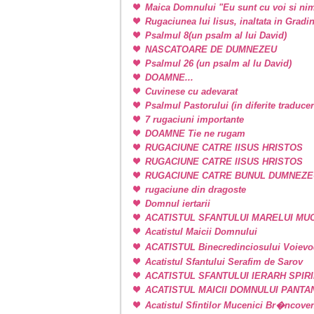
Maica Domnului "Eu sunt cu voi si nim
Rugaciunea lui Iisus, inaltata in Grad
Psalmul 8(un psalm al lui David)
NASCATOARE DE DUMNEZEU
Psalmul 26 (un psalm al lu David)
DOAMNE...
Cuvinese cu adevarat
Psalmul Pastorului (in diferite traducer
7 rugaciuni importante
DOAMNE Tie ne rugam
RUGACIUNE CATRE IISUS HRISTOS
RUGACIUNE CATRE IISUS HRISTOS
RUGACIUNE CATRE BUNUL DUMNEZE
rugaciune din dragoste
Domnul iertarii
ACATISTUL SFANTULUI MARELUI M
Acatistul Maicii Domnului
ACATISTUL Binecredinciosului Voievo
Acatistul Sfantului Serafim de Sarov
ACATISTUL SFANTULUI IERARH SPIR
ACATISTUL MAICII DOMNULUI PANT
Acatistul Sfintilor Mucenici Br�ncove