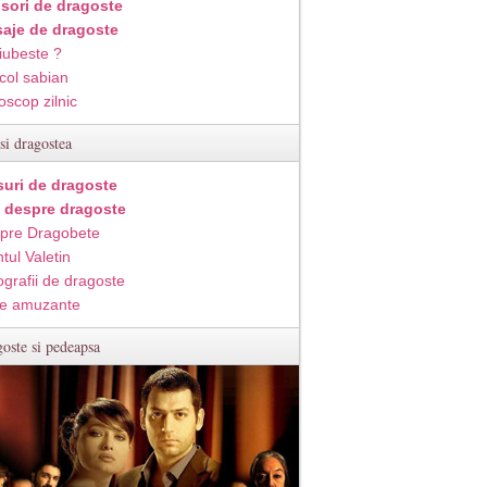
isori de dragoste
aje de dragoste
iubeste ?
col sabian
oscop zilnic
si dragostea
suri de dragoste
i despre dragoste
pre Dragobete
tul Valetin
ografii de dragoste
e amuzante
oste si pedeapsa