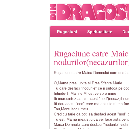
Rugaciuni
Spiritualitate
Dum
Rugaciune catre Mai
nodurilor(necazurilor
Rugaciune catre Maica Domnului care desface
O,Mama prea iubita si Prea Sfanta Marie
Tu care desfaci "nodurile" ce ii sufoca pe copi
Intinde-Ti Mainile Milostive spre mine
Iti incredintez astazi acest "nod"(necaz;il nu
Iti dau acest "nod" care ma chinuie si ma fac
Tau,Mantuitorul meu
Cred cu tarie ca poti sa desfaci acest "nod" 
Tu esti Mama mea,stiu ca vei face asta pent
Maica Domnului,care desfaci "nodurile" vieti