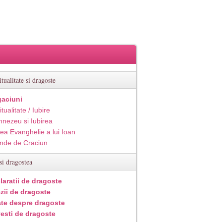
itualitate si dragoste
aciuni
itualitate / Iubire
nezeu si Iubirea
ea Evanghelie a lui Ioan
inde de Craciun
si dragostea
laratii de dragoste
zii de dragoste
ate despre dragoste
esti de dragoste