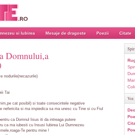
nezeu si Iubirea
Mesaje de dragoste
Poezii
Citate
Spir
ca Domnului,a
Rug
)
Spir
Dum
 nodurile(necazurile)
Mar
Col
ii Tai
Voi 
mim,pe cat posibil) si toate consecintele negative
e nefericita si ma impiedica sa ma unesc cu Tine si cu Fiul
Dec
Poe
pentru ca Domnul Iisus iti da intreaga putere
Cit
ru ca ma iubesti cu Insusi Iubirea Lui Dumnezeu
Pov
i mele,roaga-Te pentru mine !