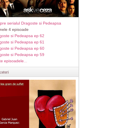
pre serialul Dragoste si Pedeapsa
imele 4 episoade
goste si Pedeapsa ep 62
goste si Pedeapsa ep 61
goste si Pedeapsa ep 60
goste si Pedeapsa ep 59
te episoadele...
caturi