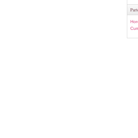
Part
Hor
Cum