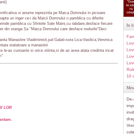
nii)
nificativa si anume reprezinta pe Maica Domnului in picioare
apta un inger ce-i da Maicii Domnului o pamblica cu diferite
rinde pamblica cu Sfintele Sale Maini,cu rabdare,desface fiecare
In l
nger din stanga Sa "Maica Domnului care desface nodurile"Deci
Fam
anta Manastire Vladimiresti,jud Galati-sora Lica-Vasilica,Veronica
Lov
ntaia statatoare a manastirii
Lov
te le-as cunoaste si orice stiinta,si de as avea atata credinta incat
m"
Love
Lov
Rule
10 
Mesa
De-a
imp
II LOR
inv
drag
vantam.
Vre
col