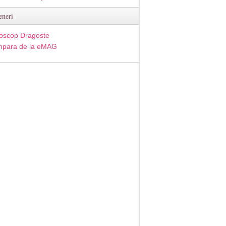
eneri
oscop Dragoste
para de la eMAG