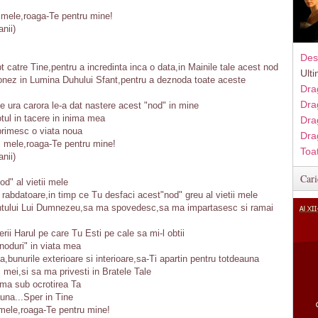
i mele,roaga-Te pentru mine!
nii)
Des
t catre Tine,pentru a incredinta inca o data,in Mainile tale acest nod
Ult
ionez in Lumina Duhului Sfant,pentru a deznoda toate aceste
Dra
Dra
 ura carora le-a dat nastere acest "nod" in mine
tul in tacere in inima mea
Dra
rimesc o viata noua
Dra
ii mele,roaga-Te pentru mine!
Toa
nii)
Cari
d" al vietii mele
e rabdatoare,in timp ce Tu desfaci acest"nod" greu al vietii mele
ntului Lui Dumnezeu,sa ma spovedesc,sa ma impartasesc si ramai
rii Harul pe care Tu Esti pe cale sa mi-l obtii
noduri" in viata mea
ia,bunurile exterioare si interioare,sa-Ti apartin pentru totdeauna
i mei,si sa ma privesti in Bratele Tale
-ma sub ocrotirea Ta
una...Sper in Tine
 mele,roaga-Te pentru mine!