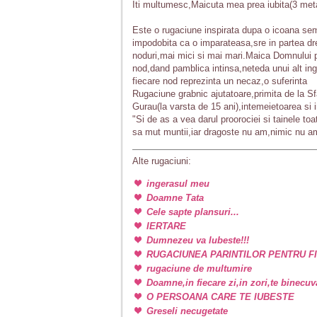
Iti multumesc,Maicuta mea prea iubita(3 meta
Este o rugaciune inspirata dupa o icoana sem
impodobita ca o imparateasa,sre in partea dre
noduri,mai mici si mai mari.Maica Domnului p
nod,dand pamblica intinsa,neteda unui alt i
fiecare nod reprezinta un necaz,o suferinta
Rugaciune grabnic ajutatoare,primita de la Sf
Gurau(la varsta de 15 ani),intemeietoarea si i
"Si de as a vea darul proorociei si tainele toa
sa mut muntii,iar dragoste nu am,nimic nu a
Alte rugaciuni:
ingerasul meu
Doamne Tata
Cele sapte plansuri...
IERTARE
Dumnezeu va Iubeste!!!
RUGACIUNEA PARINTILOR PENTRU FI
rugaciune de multumire
Doamne,in fiecare zi,in zori,te binecu
O PERSOANA CARE TE IUBESTE
Greseli necugetate