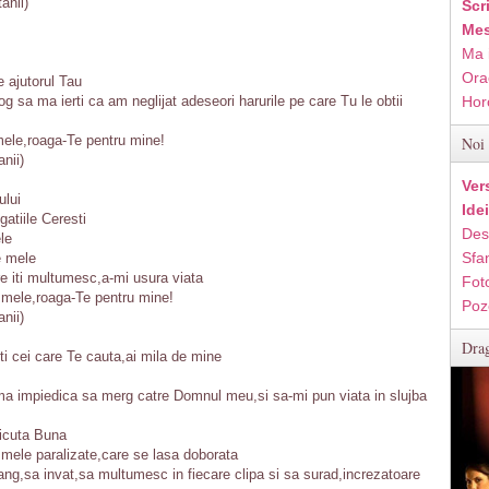
anii)
Scr
Mes
Ma 
Ora
 ajutorul Tau
og sa ma ierti ca am neglijat adeseori harurile pe care Tu le obtii
Hor
mele,roaga-Te pentru mine!
Noi 
nii)
Ver
ului
Ide
gatiile Ceresti
Des
le
Sfan
le mele
e iti multumesc,a-mi usura viata
Fot
i mele,roaga-Te pentru mine!
Poz
nii)
Drag
ti cei care Te cauta,ai mila de mine
,ma impiedica sa merg catre Domnul meu,si sa-mi pun viata in slujba
aicuta Buna
i mele paralizate,care se lasa doborata
ang,sa invat,sa multumesc in fiecare clipa si sa surad,increzatoare