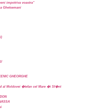
eni impotriva voastra"
ina Ghetsemani
i)
U
UCENIC GHEORGHE
d al Moldovei �tefan cel Mare �i Sf�nt
IDON
ANASSA
ni