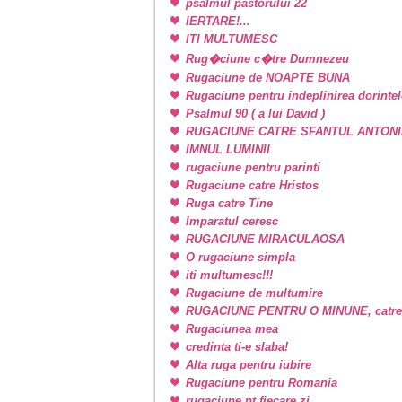
psalmul pastorului 22
IERTARE!...
ITI MULTUMESC
Rug�ciune c�tre Dumnezeu
Rugaciune de NOAPTE BUNA
Rugaciune pentru indeplinirea dorintel
Psalmul 90 ( a lui David )
RUGACIUNE CATRE SFANTUL ANTONI
IMNUL LUMINII
rugaciune pentru parinti
Rugaciune catre Hristos
Ruga catre Tine
Imparatul ceresc
RUGACIUNE MIRACULAOSA
O rugaciune simpla
iti multumesc!!!
Rugaciune de multumire
RUGACIUNE PENTRU O MINUNE, catr
Rugaciunea mea
credinta ti-e slaba!
Alta ruga pentru iubire
Rugaciune pentru Romania
rugaciune pt fiecare zi