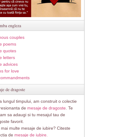
imba engleza
ous couples
e poems
e quotes
 letters
e advices
s for love
commandments
je de dragoste
 lungul timpului, am construit o colectie
resionanta de
mesaje de dragoste
. Te
itam sa adaugi si tu mesajul tau de
oste favorit.
i mai multe mesaje de iubire? Citeste
ectia de
mesaje de iubire.