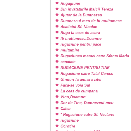
Rugagiune
Din invataturile Maicii Tereza
Ajutor de la Dumnezeu
Dumnezeul meu tie iti multumesc
Acatistul Sf. Nicolae
Ruga la ceas de seara
Iti multumesc,Doamne
rugaciune pentru pace
multumire
Rugaciunea mamei catre Sfanta Maria
sanatate
RUGACIUNE PENTRU TINE
Rugaciune catre Tatal Ceresc
Ginduri la amiaza zilei
Faca-se voia Sa!
La ceas de cumpana
Vino,Doamne!
Dor de Tine, Dumnezeul meu
Calea
* Rugaciune catre Sf. Nectarie
rugaciune
Ocrotire