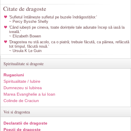
Citate de dragoste
'Sufletul întâlnește sufletul pe buzele îndrăgostiților.'
~ Percy Bysshe Shelly
'Când iubești pe cineva, toate dorințele tale adunate încep să iasă la
iveală.'
~ Elizabeth Bowen
'Dragostea nu stă acolo, ca o piatră; trebuie făcută, ca pâinea, refăcută
tot timpul, făcută nouă.'
~ Ursula K Le Guin
Spiritualitate si dragoste
Rugaciuni
Spiritualitate / Iubire
Dumnezeu si Iubirea
Marea Evanghelie a lui Ioan
Colinde de Craciun
Voi si dragostea
Declaratii de dragoste
Poezii de dragoste