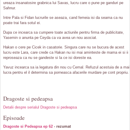
ureaza insanatosire grabnica lui Savas, lucru care o pune pe ganduri pe
Sahnur.
Intre Pala si Fidan lucrurile se aseaza, cand femeia isi da seama ca nu
poate trai fara sotul ei.
Dupa ce incearca sa cumpere toate actiunile pentru firma de publicitate,
Yasemin o anunta pe Ceyda ca va avea un nou asociat.
Hakan o cere pe Cicek in casatorie. Singura care nu se bucura de acest
lucru este Lara, care crede ca Hakan nu isi mai aminteste de mama ei si ii
reproseaza ca nu se gandeste si la ce isi doreste ea.
Yavuz incearca sa ia legatura din nou cu Cemal. Refuzul acestuia de a mai
lucra pentru el il determina sa porneasca afacerile murdare pe cont propriu.
Dragoste si pedeapsa
Detalii despre serialul Dragoste si pedeapsa
Episoade
Dragoste si Pedeapsa ep 62
- rezumat