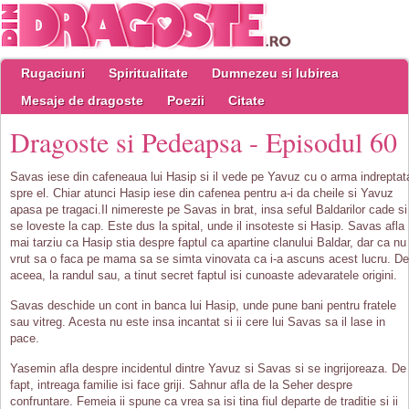
Rugaciuni
Spiritualitate
Dumnezeu si Iubirea
Mesaje de dragoste
Poezii
Citate
Dragoste si Pedeapsa - Episodul 60
Savas iese din cafeneaua lui Hasip si il vede pe Yavuz cu o arma indreptat
spre el. Chiar atunci Hasip iese din cafenea pentru a-i da cheile si Yavuz
apasa pe tragaci.Il nimereste pe Savas in brat, insa seful Baldarilor cade si
se loveste la cap. Este dus la spital, unde il insoteste si Hasip. Savas afla
mai tarziu ca Hasip stia despre faptul ca apartine clanului Baldar, dar ca nu
vrut sa o faca pe mama sa se simta vinovata ca i-a ascuns acest lucru. De
aceea, la randul sau, a tinut secret faptul isi cunoaste adevaratele origini.
Savas deschide un cont in banca lui Hasip, unde pune bani pentru fratele
sau vitreg. Acesta nu este insa incantat si ii cere lui Savas sa il lase in
pace.
Yasemin afla despre incidentul dintre Yavuz si Savas si se ingrijoreaza. De
fapt, intreaga familie isi face griji. Sahnur afla de la Seher despre
confruntare. Femeia ii spune ca vrea sa isi tina fiul departe de traditie si ii