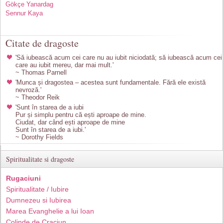
Gökçe Yanardag
Sennur Kaya
Citate de dragoste
'Să iubească acum cei care nu au iubit niciodată; să iubească acum cei
care au iubit mereu, dar mai mult.'
~ Thomas Parnell
'Munca și dragostea – acestea sunt fundamentale. Fără ele există
nevroză.'
~ Theodor Reik
'Sunt în starea de a iubi
Pur și simplu pentru că ești aproape de mine.
Ciudat, dar când ești aproape de mine
Sunt în starea de a iubi.'
~ Dorothy Fields
Spiritualitate si dragoste
Rugaciuni
Spiritualitate / Iubire
Dumnezeu si Iubirea
Marea Evanghelie a lui Ioan
Colinde de Craciun