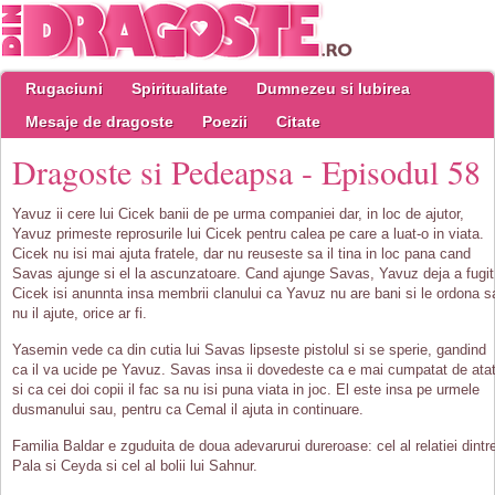
Rugaciuni
Spiritualitate
Dumnezeu si Iubirea
Mesaje de dragoste
Poezii
Citate
Dragoste si Pedeapsa - Episodul 58
Yavuz ii cere lui Cicek banii de pe urma companiei dar, in loc de ajutor,
Yavuz primeste reprosurile lui Cicek pentru calea pe care a luat-o in viata.
Cicek nu isi mai ajuta fratele, dar nu reuseste sa il tina in loc pana cand
Savas ajunge si el la ascunzatoare. Cand ajunge Savas, Yavuz deja a fugit
Cicek isi anunnta insa membrii clanului ca Yavuz nu are bani si le ordona s
nu il ajute, orice ar fi.
Yasemin vede ca din cutia lui Savas lipseste pistolul si se sperie, gandind
ca il va ucide pe Yavuz. Savas insa ii dovedeste ca e mai cumpatat de ata
si ca cei doi copii il fac sa nu isi puna viata in joc. El este insa pe urmele
dusmanului sau, pentru ca Cemal il ajuta in continuare.
Familia Baldar e zguduita de doua adevarurui dureroase: cel al relatiei dintr
Pala si Ceyda si cel al bolii lui Sahnur.