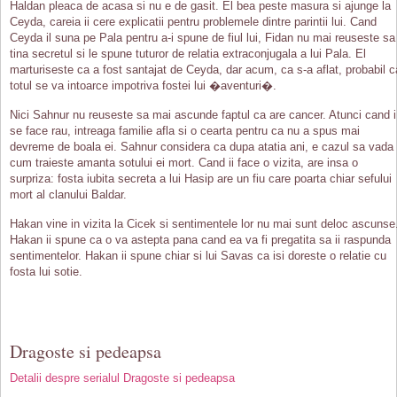
Haldan pleaca de acasa si nu e de gasit. El bea peste masura si ajunge la
Ceyda, careia ii cere explicatii pentru problemele dintre parintii lui. Cand
Ceyda il suna pe Pala pentru a-i spune de fiul lui, Fidan nu mai reuseste sa
tina secretul si le spune tuturor de relatia extraconjugala a lui Pala. El
marturiseste ca a fost santajat de Ceyda, dar acum, ca s-a aflat, probabil c
totul se va intoarce impotriva fostei lui �aventuri�.
Nici Sahnur nu reuseste sa mai ascunde faptul ca are cancer. Atunci cand i
se face rau, intreaga familie afla si o cearta pentru ca nu a spus mai
devreme de boala ei. Sahnur considera ca dupa atatia ani, e cazul sa vada
cum traieste amanta sotului ei mort. Cand ii face o vizita, are insa o
surpriza: fosta iubita secreta a lui Hasip are un fiu care poarta chiar sefului
mort al clanului Baldar.
Hakan vine in vizita la Cicek si sentimentele lor nu mai sunt deloc ascunse
Hakan ii spune ca o va astepta pana cand ea va fi pregatita sa ii raspunda
sentimentelor. Hakan ii spune chiar si lui Savas ca isi doreste o relatie cu
fosta lui sotie.
Dragoste si pedeapsa
Detalii despre serialul Dragoste si pedeapsa