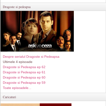
Dragoste si pedeapsa
Despre serialul Dragoste si Pedeapsa
Ultimele 4 episoade
Dragoste si Pedeapsa ep 62
Dragoste si Pedeapsa ep 61
Dragoste si Pedeapsa ep 60
Dragoste si Pedeapsa ep 59
Toate episoadele...
Caricaturi