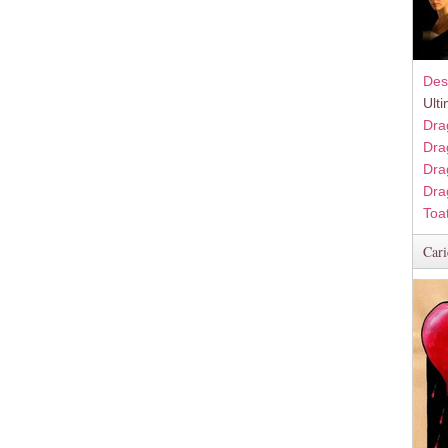
Des
Ult
Dra
Dra
Dra
Dra
Toa
Cari