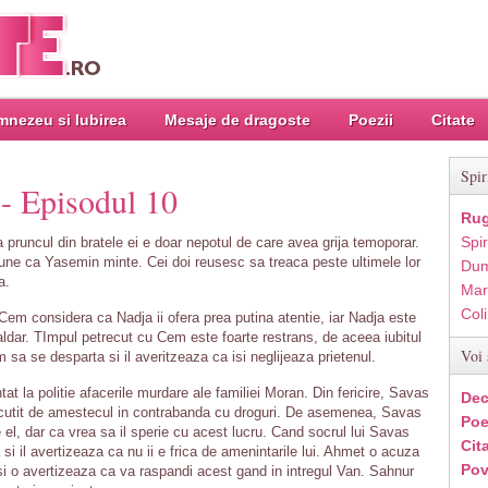
nezeu si Iubirea
Mesaje de dragoste
Poezii
Citate
Spir
 - Episodul 10
Rug
Spir
pruncul din bratele ei e doar nepotul de care avea grija temoporar.
une ca Yasemin minte. Cei doi reusesc sa treaca peste ultimele lor
Dum
a.
Mar
Col
em considera ca Nadja ii ofera prea putina atentie, iar Nadja este
aldar. TImpul petrecut cu Cem este foarte restrans, de aceea iubitul
Voi 
m sa se desparta si il averitzeaza ca isi neglijeaza prietenul.
at la politie afacerile murdare ale familiei Moran. Din fericire, Savas
Dec
 scutit de amestecul in contrabanda cu droguri. De asemenea, Savas
Poe
l, dar ca vrea sa il sperie cu acest lucru. Cand socrul lui Savas
Cit
 si il avertizeaza ca nu ii e frica de amenintarile lui. Ahmet o acuza
Pov
si o avertizeaza ca va raspandi acest gand in intregul Van. Sahnur