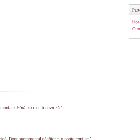
Part
Hor
Cum
mentale. Fără ele există nevroză.'
nică. Doar sacramentul căsătoriei o poate conține.'