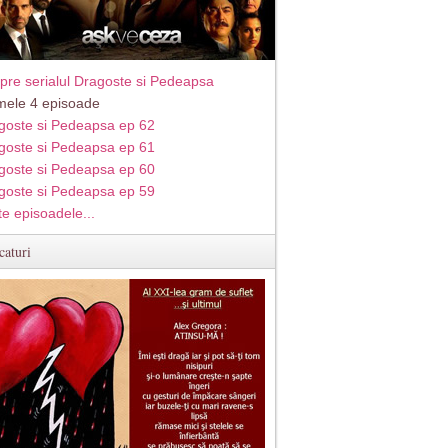
pre serialul Dragoste si Pedeapsa
imele 4 episoade
goste si Pedeapsa ep 62
goste si Pedeapsa ep 61
goste si Pedeapsa ep 60
goste si Pedeapsa ep 59
te episoadele...
caturi