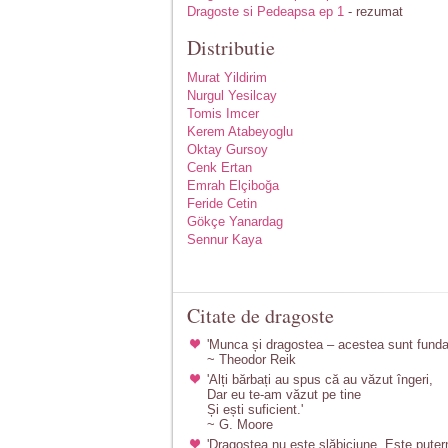
Dragoste si Pedeapsa ep 1
- rezumat
Distributie
Murat Yildirim
Nurgul Yesilcay
Tomis Imcer
Kerem Atabeyoglu
Oktay Gursoy
Cenk Ertan
Emrah Elçiboğa
Feride Cetin
Gökçe Yanardag
Sennur Kaya
Citate de dragoste
'Munca și dragostea – acestea sunt funda
~ Theodor Reik
'Alți bărbați au spus că au văzut îngeri,
Dar eu te-am văzut pe tine
Și ești suficient.'
~ G. Moore
'Dragostea nu este slăbiciune. Este puter