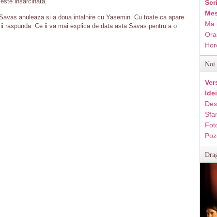
este insarcinata.
Scr
Mes
 Savas anuleaza si a doua intalnire cu Yasemin. Cu toate ca apare
Ma 
u ii raspunda. Ce ii va mai explica de data asta Savas pentru a o
Ora
Hor
Noi 
Ver
Ide
Des
Sfan
Fot
Poz
Drag