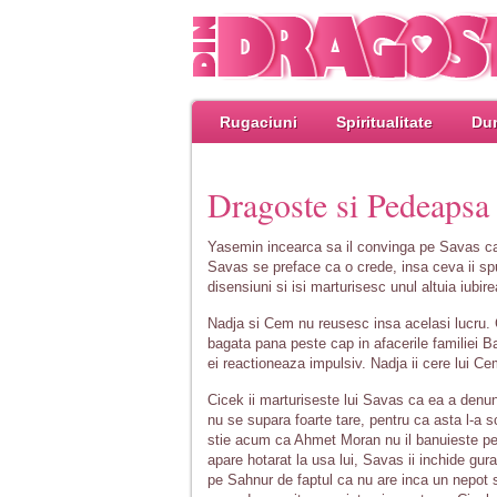
Rugaciuni
Spiritualitate
Dum
Dragoste si Pedeapsa
Yasemin incearca sa il convinga pe Savas ca 
Savas se preface ca o crede, insa ceva ii sp
disensiuni si isi marturisesc unul altuia iubire
Nadja si Cem nu reusesc insa acelasi lucru. C
bagata pana peste cap in afacerile familiei B
ei reactioneaza impulsiv. Nadja ii cere lui Ce
Cicek ii marturiseste lui Savas ca ea a denunt
nu se supara foarte tare, pentru ca asta l-a
stie acum ca Ahmet Moran nu il banuieste pe e
apare hotarat la usa lui, Savas ii inchide gura
pe Sahnur de faptul ca nu are inca un nepot 