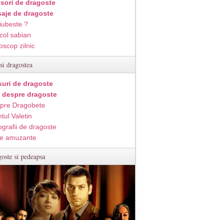
isori de dragoste
aje de dragoste
iubeste ?
col sabian
oscop zilnic
si dragostea
suri de dragoste
i despre dragoste
pre Dragobete
tul Valetin
ografii de dragoste
e amuzante
oste si pedeapsa