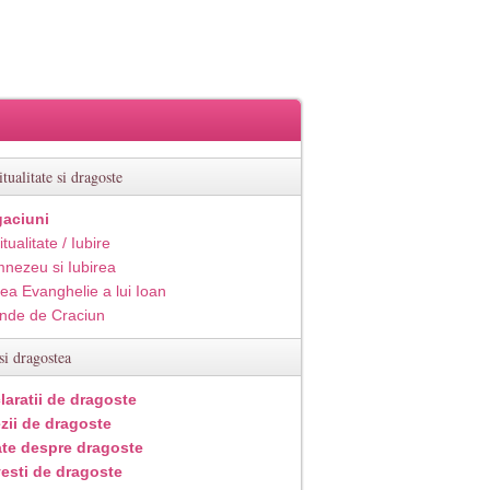
itualitate si dragoste
aciuni
itualitate / Iubire
nezeu si Iubirea
ea Evanghelie a lui Ioan
inde de Craciun
si dragostea
laratii de dragoste
zii de dragoste
ate despre dragoste
esti de dragoste