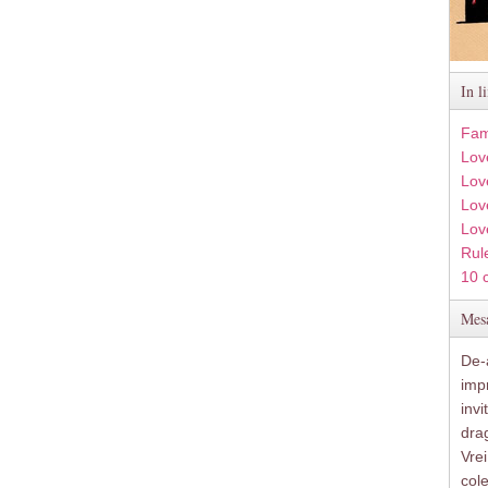
In l
Fam
Lov
Lov
Love
Lov
Rule
10 
Mesa
De-a
imp
inv
drag
Vre
col