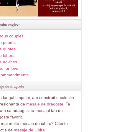
imba engleza
ous couples
e poems
e quotes
 letters
e advices
s for love
commandments
je de dragoste
 lungul timpului, am construit o colectie
resionanta de
mesaje de dragoste
. Te
itam sa adaugi si tu mesajul tau de
oste favorit.
i mai multe mesaje de iubire? Citeste
ectia de
mesaje de iubire.