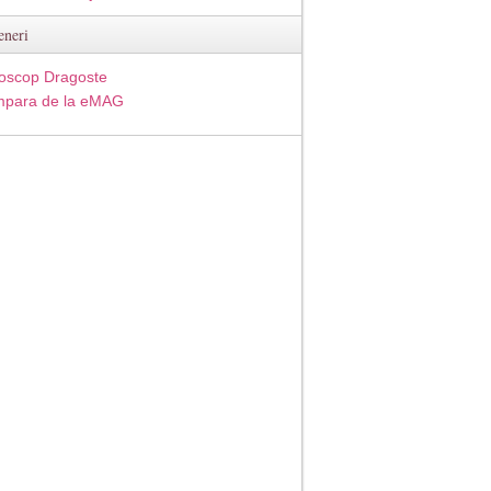
eneri
oscop Dragoste
para de la eMAG