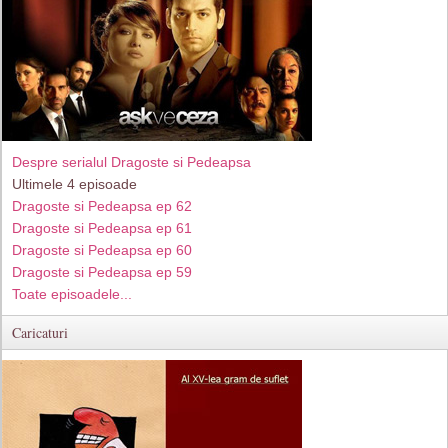
Despre serialul Dragoste si Pedeapsa
Ultimele 4 episoade
Dragoste si Pedeapsa ep 62
Dragoste si Pedeapsa ep 61
Dragoste si Pedeapsa ep 60
Dragoste si Pedeapsa ep 59
Toate episoadele...
Caricaturi