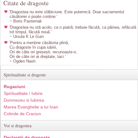
Citate de dragoste
'Dragostea nu este slăbiciune. Este puternică. Doar sacramentul
căsătoriei o poate conține.'
~ Boris Pasternak
'Dragostea nu stă acolo, ca o piatră; trebuie făcută, ca pâinea, refăcută
tot timpul, făcută nouă.'
~ Ursula K Le Guin
'Pentru a menține căsătoria plină,
Cu dragoste în cupa iubirii,
Ori de câte ori greșești, recunoaște-o;
Ori de câte ori ai dreptate, taci.'
~ Ogden Nash
Spiritualitate si dragoste
Rugaciuni
Spiritualitate / Iubire
Dumnezeu si Iubirea
Marea Evanghelie a lui Ioan
Colinde de Craciun
Voi si dragostea
Declaratii de dragoste