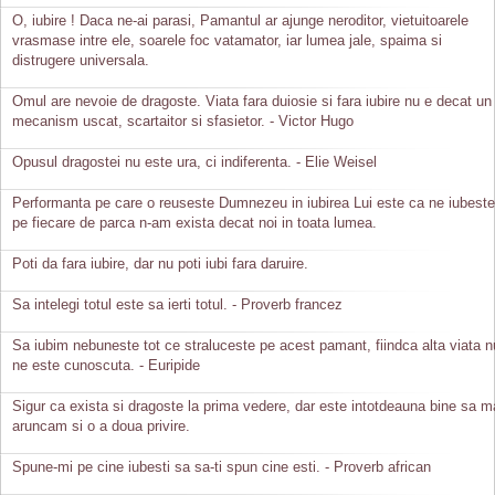
O, iubire ! Daca ne-ai parasi, Pamantul ar ajunge neroditor, vietuitoarele
vrasmase intre ele, soarele foc vatamator, iar lumea jale, spaima si
distrugere universala.
Omul are nevoie de dragoste. Viata fara duiosie si fara iubire nu e decat un
mecanism uscat, scartaitor si sfasietor. - Victor Hugo
Opusul dragostei nu este ura, ci indiferenta. - Elie Weisel
Performanta pe care o reuseste Dumnezeu in iubirea Lui este ca ne iubeste
pe fiecare de parca n-am exista decat noi in toata lumea.
Poti da fara iubire, dar nu poti iubi fara daruire.
Sa intelegi totul este sa ierti totul. - Proverb francez
Sa iubim nebuneste tot ce straluceste pe acest pamant, fiindca alta viata n
ne este cunoscuta. - Euripide
Sigur ca exista si dragoste la prima vedere, dar este intotdeauna bine sa m
aruncam si o a doua privire.
Spune-mi pe cine iubesti sa sa-ti spun cine esti. - Proverb african