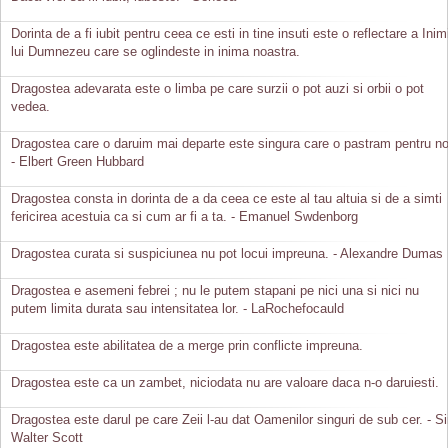
Dorinta de a fi iubit pentru ceea ce esti in tine insuti este o reflectare a Inimi
lui Dumnezeu care se oglindeste in inima noastra.
Dragostea adevarata este o limba pe care surzii o pot auzi si orbii o pot
vedea.
Dragostea care o daruim mai departe este singura care o pastram pentru no
- Elbert Green Hubbard
Dragostea consta in dorinta de a da ceea ce este al tau altuia si de a simti
fericirea acestuia ca si cum ar fi a ta. - Emanuel Swdenborg
Dragostea curata si suspiciunea nu pot locui impreuna. - Alexandre Dumas
Dragostea e asemeni febrei ; nu le putem stapani pe nici una si nici nu
putem limita durata sau intensitatea lor. - LaRochefocauld
Dragostea este abilitatea de a merge prin conflicte impreuna.
Dragostea este ca un zambet, niciodata nu are valoare daca n-o daruiesti.
Dragostea este darul pe care Zeii l-au dat Oamenilor singuri de sub cer. - Si
Walter Scott