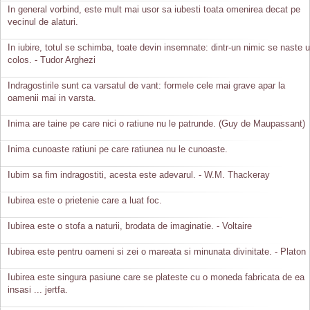
In general vorbind, este mult mai usor sa iubesti toata omenirea decat pe
vecinul de alaturi.
In iubire, totul se schimba, toate devin insemnate: dintr-un nimic se naste 
colos. - Tudor Arghezi
Indragostirile sunt ca varsatul de vant: formele cele mai grave apar la
oamenii mai in varsta.
Inima are taine pe care nici o ratiune nu le patrunde. (Guy de Maupassant)
Inima cunoaste ratiuni pe care ratiunea nu le cunoaste.
Iubim sa fim indragostiti, acesta este adevarul. - W.M. Thackeray
Iubirea este o prietenie care a luat foc.
Iubirea este o stofa a naturii, brodata de imaginatie. - Voltaire
Iubirea este pentru oameni si zei o mareata si minunata divinitate. - Platon
Iubirea este singura pasiune care se plateste cu o moneda fabricata de ea
insasi ... jertfa.