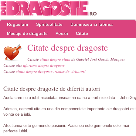
Rugaciuni
Spiritualitate
Dumnezeu si Iubirea
Mesaje de dragoste
Poezii
Citate
Citate despre dragoste
Citeste
citate despre viata
de Gabriel José García Márquez
Citeste alte
aforisme despre dragoste
Citeste
citate despre dragoste trimise de vizitatori
Citate despre dragoste de diferiti autori
Acela care nu a iubit niciodata, inseamna ca nu a trait niciodata. - John Ga
Adesea, oamenii uita ca una din componentele importante ale dragostei es
vointa de a iubi.
Afectiunea este germenele pasiunii. Pasiunea este germenele celei mai
perfecte iubiri.