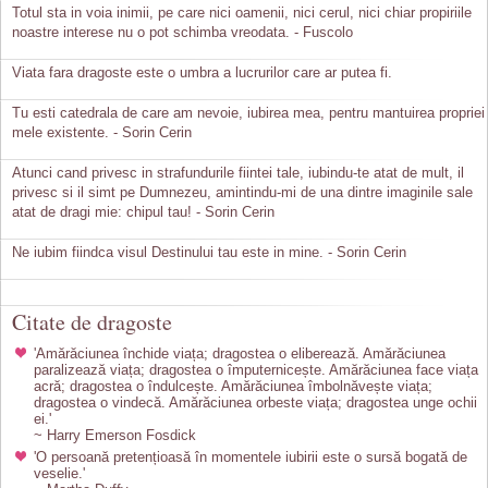
Totul sta in voia inimii, pe care nici oamenii, nici cerul, nici chiar propiriile
noastre interese nu o pot schimba vreodata. - Fuscolo
Viata fara dragoste este o umbra a lucrurilor care ar putea fi.
Tu esti catedrala de care am nevoie, iubirea mea, pentru mantuirea propriei
mele existente. - Sorin Cerin
Atunci cand privesc in strafundurile fiintei tale, iubindu-te atat de mult, il
privesc si il simt pe Dumnezeu, amintindu-mi de una dintre imaginile sale
atat de dragi mie: chipul tau! - Sorin Cerin
Ne iubim fiindca visul Destinului tau este in mine. - Sorin Cerin
Citate de dragoste
'Amărăciunea închide viața; dragostea o eliberează. Amărăciunea
paralizează viața; dragostea o împuternicește. Amărăciunea face viața
acră; dragostea o îndulcește. Amărăciunea îmbolnăvește viața;
dragostea o vindecă. Amărăciunea orbeste viața; dragostea unge ochii
ei.'
~ Harry Emerson Fosdick
'O persoană pretențioasă în momentele iubirii este o sursă bogată de
veselie.'