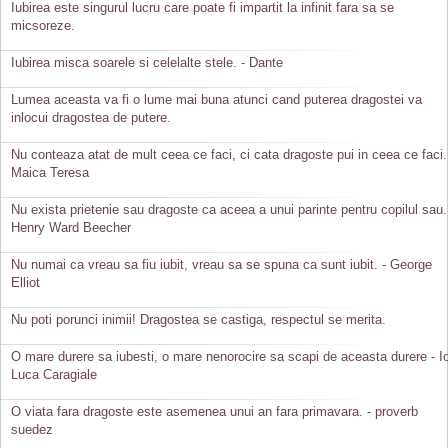
Iubirea este singurul lucru care poate fi impartit la infinit fara sa se
micsoreze.
Iubirea misca soarele si celelalte stele. - Dante
Lumea aceasta va fi o lume mai buna atunci cand puterea dragostei va
inlocui dragostea de putere.
Nu conteaza atat de mult ceea ce faci, ci cata dragoste pui in ceea ce faci.
Maica Teresa
Nu exista prietenie sau dragoste ca aceea a unui parinte pentru copilul sau.
Henry Ward Beecher
Nu numai ca vreau sa fiu iubit, vreau sa se spuna ca sunt iubit. - George
Elliot
Nu poti porunci inimii! Dragostea se castiga, respectul se merita.
O mare durere sa iubesti, o mare nenorocire sa scapi de aceasta durere - I
Luca Caragiale
O viata fara dragoste este asemenea unui an fara primavara. - proverb
suedez