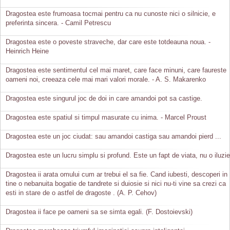
Dragostea este frumoasa tocmai pentru ca nu cunoste nici o silnicie, e
preferinta sincera. - Camil Petrescu
Dragostea este o poveste straveche, dar care este totdeauna noua. -
Heinrich Heine
Dragostea este sentimentul cel mai maret, care face minuni, care faureste
oameni noi, creeaza cele mai mari valori morale. - A. S. Makarenko
Dragostea este singurul joc de doi in care amandoi pot sa castige.
Dragostea este spatiul si timpul masurate cu inima. - Marcel Proust
Dragostea este un joc ciudat: sau amandoi castiga sau amandoi pierd ...
Dragostea este un lucru simplu si profund. Este un fapt de viata, nu o iluzie
Dragostea ii arata omului cum ar trebui el sa fie. Cand iubesti, descoperi in
tine o nebanuita bogatie de tandrete si duiosie si nici nu-ti vine sa crezi ca
esti in stare de o astfel de dragoste . (A. P. Cehov)
Dragostea ii face pe oameni sa se simta egali. (F. Dostoievski)