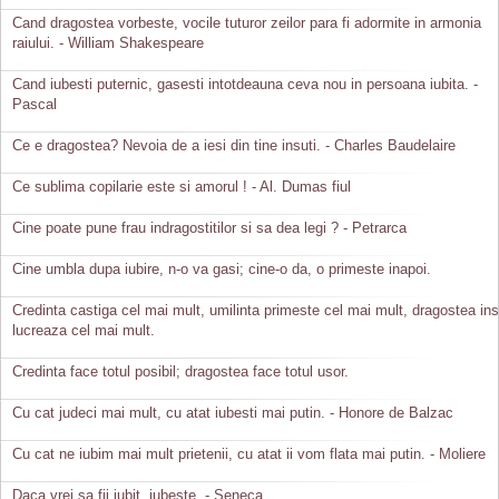
Cand dragostea vorbeste, vocile tuturor zeilor para fi adormite in armonia
raiului. - William Shakespeare
Cand iubesti puternic, gasesti intotdeauna ceva nou in persoana iubita. -
Pascal
Ce e dragostea? Nevoia de a iesi din tine insuti. - Charles Baudelaire
Ce sublima copilarie este si amorul ! - Al. Dumas fiul
Cine poate pune frau indragostitilor si sa dea legi ? - Petrarca
Cine umbla dupa iubire, n-o va gasi; cine-o da, o primeste inapoi.
Credinta castiga cel mai mult, umilinta primeste cel mai mult, dragostea in
lucreaza cel mai mult.
Credinta face totul posibil; dragostea face totul usor.
Cu cat judeci mai mult, cu atat iubesti mai putin. - Honore de Balzac
Cu cat ne iubim mai mult prietenii, cu atat ii vom flata mai putin. - Moliere
Daca vrei sa fii iubit, iubeste. - Seneca