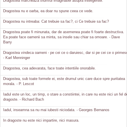
Dragostea marcheaza triumful imaginatiei asupra inteligentei.
Dragostea nu e oarba, ea doar nu spune ceea ce vede.
Dragostea nu intreaba: Cat trebuie sa fac?, ci Ce trebuie sa fac?
Dragostea poate fi minunata, dar de asemenea poate fi foarte destructiva.
Ea poate face oamenii sa minta, sa insele sau chiar sa omoare. - Dave
Barry
Dragostea vindeca oameni - pe cei ce o daruiesc, dar si pe cei ce o primes
- Karl Menninger
Dragostea, cea adevarata, face toate intentiile onorabile.
Dragostea, sub toate formele ei, este drumul unic care duce spre puritatea
morala. - P. Lescot
Iadul este un loc, un timp, o stare a constiintei, in care nu este nici un fel d
dragoste. - Richard Bach
Iadul, inseamna sa nu mai iubesti niciodata. - Georges Bernanos
In dragoste nu este nici impartire, nici masura.