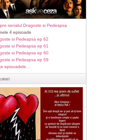
pre serialul Dragoste si Pedeapsa
imele 4 episoade
goste si Pedeapsa ep 62
goste si Pedeapsa ep 61
goste si Pedeapsa ep 60
goste si Pedeapsa ep 59
te episoadele...
caturi