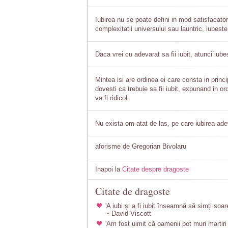
Iubirea nu se poate defini in mod satisfacator 
complexitatii universului sau launtric, iubeste 
Daca vrei cu adevarat sa fii iubit, atunci iube
Mintea isi are ordinea ei care consta in princ
dovesti ca trebuie sa fii iubit, expunand in ord
va fi ridicol.
Nu exista om atat de las, pe care iubirea adev
aforisme de Gregorian Bivolaru
Inapoi la
Citate despre dragoste
Citate de dragoste
'A iubi și a fi iubit înseamnă să simți soar
~ David Viscott
'Am fost uimit că oamenii pot muri martir