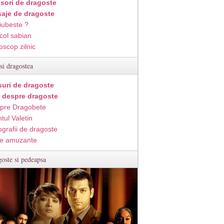
isori de dragoste
aje de dragoste
iubeste ?
col sabian
oscop zilnic
si dragostea
suri de dragoste
i despre dragoste
pre Dragobete
tul Valetin
ografii de dragoste
e amuzante
oste si pedeapsa