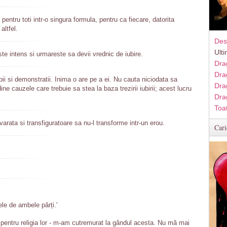
pentru toti intr-o singura formula, pentru ca fiecare, datorita
altfel.
Des
Ult
ste intens si urmareste sa devii vrednic de iubire.
Dra
Dra
ipii si demonstratii. Inima o are pe a ei. Nu cauta niciodata sa
Dra
ine cauzele care trebuie sa stea la baza trezirii iubirii; acest lucru
Dra
Toa
arata si transfiguratoare sa nu-l transforme intr-un erou.
Cari
ele de ambele părți.'
i pentru religia lor - m-am cutremurat la gândul acesta. Nu mă mai