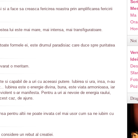
Scr
Mes
 si a face sa creasca fericirea noastra prin amplificarea fericirii
Ma 
Ora
Hor
stea lui este mai mare, mai intensa, mai transfiguratoare.
Noi 
toate formele ei, este drumul paradisiac care duce spre puritatea
Ver
Ide
Des
evarat o meritam.
Sfan
Fot
e si capabil de a uri cu aceeasi putere. Iubirea si ura, insa, n-au
Poz
.. Iubirea este o energie divina, buna, este viata armonioasa, iar
 violent s-ar manifesta. Pentru a uri ai nevoie de energia raului,
Drag
 acest caz, de ajuns.
ensa pentru altii ne poate invata cel mai usor cum sa ne iubim cu
 considere un rebut al creatiei.