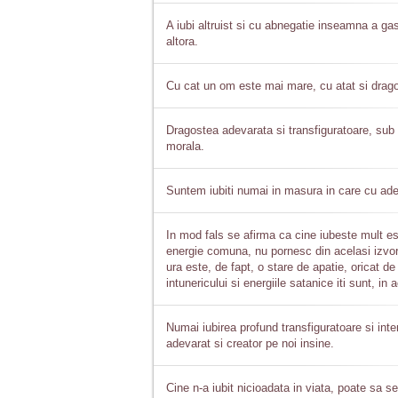
A iubi altruist si cu abnegatie inseamna a gasi
altora.
Cu cat un om este mai mare, cu atat si drago
Dragostea adevarata si transfiguratoare, sub 
morala.
Suntem iubiti numai in masura in care cu ad
In mod fals se afirma ca cine iubeste mult est
energie comuna, nu pornesc din acelasi izvor.
ura este, de fapt, o stare de apatie, oricat de
intunericului si energiile satanice iti sunt, in
Numai iubirea profund transfiguratoare si int
adevarat si creator pe noi insine.
Cine n-a iubit nicioadata in viata, poate sa se