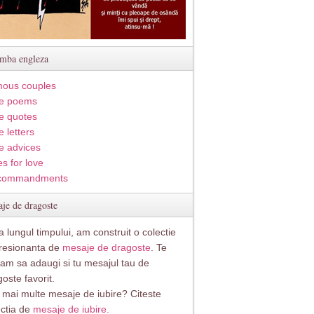
imba engleza
ous couples
e poems
e quotes
 letters
e advices
s for love
commandments
je de dragoste
 lungul timpului, am construit o colectie
resionanta de
mesaje de dragoste
. Te
itam sa adaugi si tu mesajul tau de
oste favorit.
i mai multe mesaje de iubire? Citeste
ectia de
mesaje de iubire.