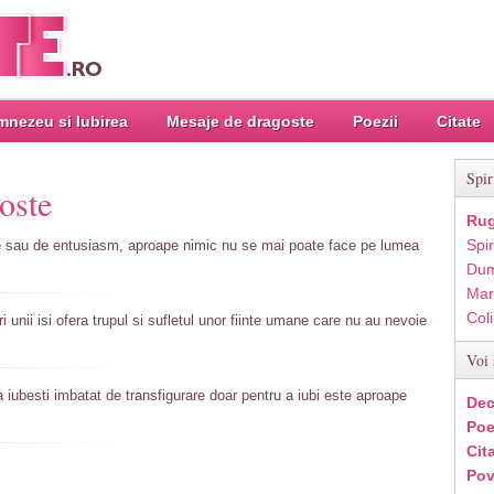
nezeu si Iubirea
Mesaje de dragoste
Poezii
Citate
Spir
oste
Rug
Spir
e sau de entusiasm, aproape nimic nu se mai poate face pe lumea
Dum
Mar
Col
 unii isi ofera trupul si sufletul unor fiinte umane care nu au nevoie
Voi 
a iubesti imbatat de transfigurare doar pentru a iubi este aproape
Dec
Poe
Cit
Pov