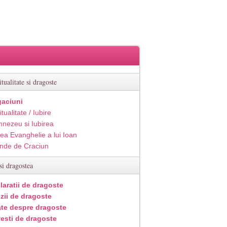
itualitate si dragoste
aciuni
itualitate / Iubire
nezeu si Iubirea
ea Evanghelie a lui Ioan
inde de Craciun
si dragostea
laratii de dragoste
zii de dragoste
ate despre dragoste
esti de dragoste