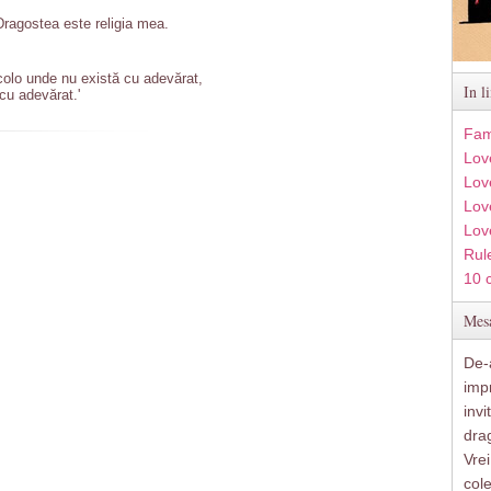
 Dragostea este religia mea.
colo unde nu există cu adevărat,
In l
cu adevărat.'
Fam
Lov
Lov
Love
Lov
Rule
10 
Mesa
De-a
imp
inv
drag
Vre
col