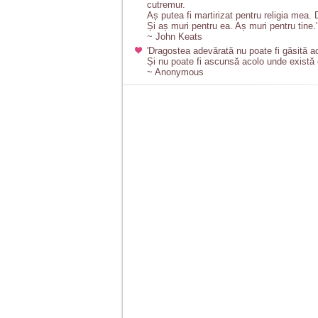
cutremur.
Aș putea fi martirizat pentru religia mea.
Și aș muri pentru ea. Aș muri pentru tine.'
~ John Keats
'Dragostea adevărată nu poate fi găsită a
Și nu poate fi ascunsă acolo unde există 
~ Anonymous