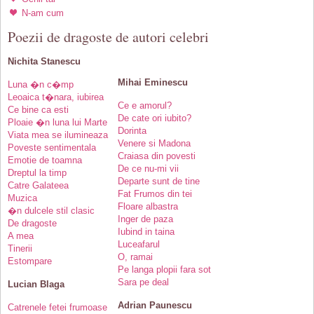
N-am cum
Poezii de dragoste de autori celebri
Nichita Stanescu
Mihai Eminescu
Luna �n c�mp
Leoaica t�nara, iubirea
Ce e amorul?
Ce bine ca esti
De cate ori iubito?
Ploaie �n luna lui Marte
Dorinta
Viata mea se ilumineaza
Venere si Madona
Poveste sentimentala
Craiasa din povesti
Emotie de toamna
De ce nu-mi vii
Dreptul la timp
Departe sunt de tine
Catre Galateea
Fat Frumos din tei
Muzica
Floare albastra
�n dulcele stil clasic
Inger de paza
De dragoste
Iubind in taina
A mea
Luceafarul
Tinerii
O, ramai
Estompare
Pe langa plopii fara sot
Sara pe deal
Lucian Blaga
Adrian Paunescu
Catrenele fetei frumoase