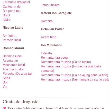
Catrenele dragostei
Totusi iubirea
Cantec in doi
Din parul tau
Mateiu Ion Caragiale
Dorul
Iubire
Domnita
Nicolae Labis
Octavian Paller
Am iubit...
Avem timp
Primele iubiri
Ion Minulescu
Romeo Morari
Odeleta
Definitia iubirii
Romanta fara ecou
Asemanari
Romanta fara muzica (Ca ne iubim)
Meandrele iubirii
Romanta fara muzica (In tine imi pun toata
Toamna cu dor
speranta)
Pereche (De ziua ta)
Romanta fara muzica (Ca sa ajung pana la tine)
Sarut
Romanta fara muzica (Nu-i nimeni ca sa ne vad
Dor
Vis
Citate de dragoste
'Dragostea înfrânge timpul. Pentru îndrăgostiți, un moment poate fi o