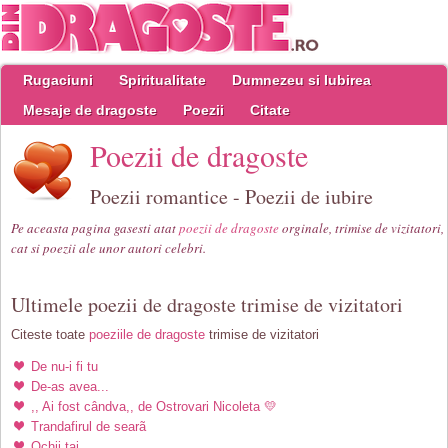
Rugaciuni
Spiritualitate
Dumnezeu si Iubirea
Mesaje de dragoste
Poezii
Citate
Poezii de dragoste
Poezii romantice - Poezii de iubire
Pe aceasta pagina gasesti atat
poezii de dragoste
orginale, trimise de vizitatori,
cat si poezii ale unor autori celebri.
Ultimele poezii de dragoste trimise de vizitatori
Citeste toate
poeziile de dragoste
trimise de vizitatori
De nu-i fi tu
De-as avea...
,, Ai fost cândva,, de Ostrovari Nicoleta 💛
Trandafirul de searã
Ochii tai