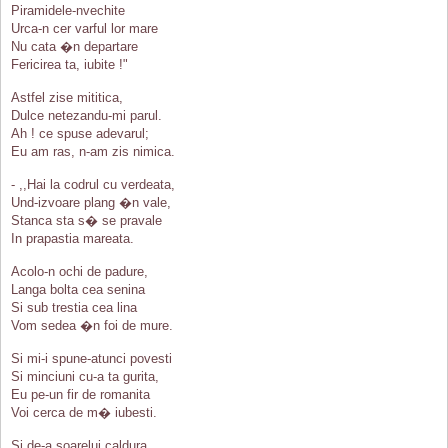
Piramidele-nvechite
Urca-n cer varful lor mare
Nu cata �n departare
Fericirea ta, iubite !"
Astfel zise mititica,
Dulce netezandu-mi parul.
Ah ! ce spuse adevarul;
Eu am ras, n-am zis nimica.
- ,,Hai la codrul cu verdeata,
Und-izvoare plang �n vale,
Stanca sta s� se pravale
In prapastia mareata.
Acolo-n ochi de padure,
Langa bolta cea senina
Si sub trestia cea lina
Vom sedea �n foi de mure.
Si mi-i spune-atunci povesti
Si minciuni cu-a ta gurita,
Eu pe-un fir de romanita
Voi cerca de m� iubesti.
Si de-a soarelui caldura