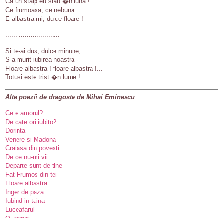
Ca un stalp eu stau �n luna !
Ce frumoasa, ce nebuna
E albastra-mi, dulce floare !
............................
Si te-ai dus, dulce minune,
S-a murit iubirea noastra -
Floare-albastra ! floare-albastra !...
Totusi este trist �n lume !
Alte poezii de dragoste de Mihai Eminescu
Ce e amorul?
De cate ori iubito?
Dorinta
Venere si Madona
Craiasa din povesti
De ce nu-mi vii
Departe sunt de tine
Fat Frumos din tei
Floare albastra
Inger de paza
Iubind in taina
Luceafarul