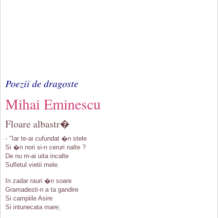
Poezii de dragoste
Mihai Eminescu
Floare albastr�
- "Iar te-ai cufundat �n stele
Si �n nori si-n ceruri nalte ?
De nu m-ai uita incalte
Sufletul vietii mele.
In zadar rauri �n soare
Gramadesti-n a ta gandire
Si campiile Asire
Si intunecata mare;