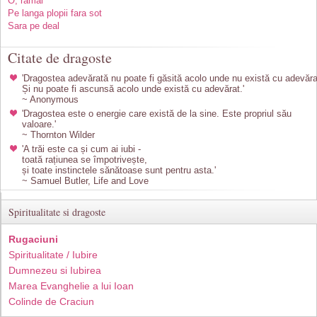
O, ramai
Pe langa plopii fara sot
Sara pe deal
Citate de dragoste
'Dragostea adevărată nu poate fi găsită acolo unde nu există cu adevăra
Și nu poate fi ascunsă acolo unde există cu adevărat.'
~ Anonymous
'Dragostea este o energie care există de la sine. Este propriul său
valoare.'
~ Thornton Wilder
'A trăi este ca și cum ai iubi -
toată rațiunea se împotrivește,
și toate instinctele sănătoase sunt pentru asta.'
~ Samuel Butler, Life and Love
Spiritualitate si dragoste
Rugaciuni
Spiritualitate / Iubire
Dumnezeu si Iubirea
Marea Evanghelie a lui Ioan
Colinde de Craciun