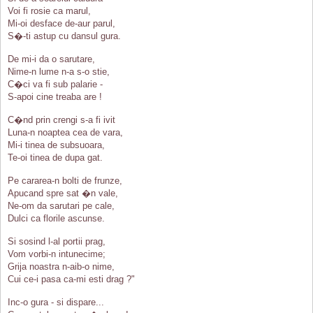
Voi fi rosie ca marul,
Mi-oi desface de-aur parul,
S�-ti astup cu dansul gura.
De mi-i da o sarutare,
Nime-n lume n-a s-o stie,
C�ci va fi sub palarie -
S-apoi cine treaba are !
C�nd prin crengi s-a fi ivit
Luna-n noaptea cea de vara,
Mi-i tinea de subsuoara,
Te-oi tinea de dupa gat.
Pe cararea-n bolti de frunze,
Apucand spre sat �n vale,
Ne-om da sarutari pe cale,
Dulci ca florile ascunse.
Si sosind l-al portii prag,
Vom vorbi-n intunecime;
Grija noastra n-aib-o nime,
Cui ce-i pasa ca-mi esti drag ?"
Inc-o gura - si dispare...