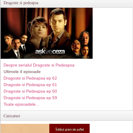
Dragoste si pedeapsa
Despre serialul Dragoste si Pedeapsa
Ultimele 4 episoade
Dragoste si Pedeapsa ep 62
Dragoste si Pedeapsa ep 61
Dragoste si Pedeapsa ep 60
Dragoste si Pedeapsa ep 59
Toate episoadele...
Caricaturi