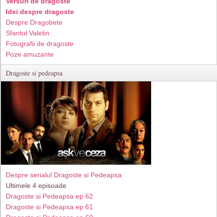
Versuri de dragoste
Idei despre dragoste
Despre Dragobete
Sfantul Valetin
Fotografii de dragoste
Poze amuzante
Dragoste si pedeapsa
Despre serialul Dragoste si Pedeapsa
Ultimele 4 episoade
Dragoste si Pedeapsa ep 62
Dragoste si Pedeapsa ep 61