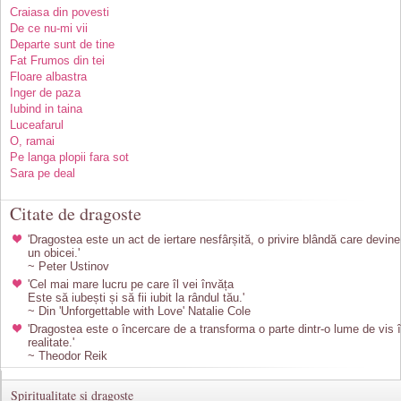
Craiasa din povesti
De ce nu-mi vii
Departe sunt de tine
Fat Frumos din tei
Floare albastra
Inger de paza
Iubind in taina
Luceafarul
O, ramai
Pe langa plopii fara sot
Sara pe deal
Citate de dragoste
'Dragostea este un act de iertare nesfârșită, o privire blândă care devine
un obicei.'
~ Peter Ustinov
'Cel mai mare lucru pe care îl vei învăța
Este să iubești și să fii iubit la rândul tău.'
~ Din 'Unforgettable with Love' Natalie Cole
'Dragostea este o încercare de a transforma o parte dintr-o lume de vis 
realitate.'
~ Theodor Reik
Spiritualitate si dragoste