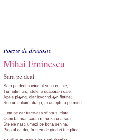
Poezie de dragoste
Mihai Eminescu
Sara pe deal
Sara pe deal buciumul suna cu jale,
Turmele-l urc, stele le scapara-n cale,
Apele pl�ng, clar izvorind �n fintine;
Sub un salcim, draga, m-astepti tu pe mine.
Luna pe cer trece-asa sfinta si clara,
Ochii tai mari cauta-n frunza cea rara,
Stelele nasc umezi pe bolta senina,
Pieptul de dor, fruntea de ginduri ti-e plina.