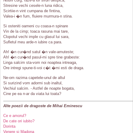
Nourii curg, raze-a lor siruri despica,
Stresine vechi cesele-n luna ridica,
Scirtiie-n vint cumpana de fintina,
Valea-i �n fum, fluiere murmura-n stina.
Si osteniti oameni cu coasa-n spinare
Vin de la cimp; toaca rasuna mai tare,
Clopotul vechi imple cu glasul lui sara,
Sufletul meu arde-n iubire ca para.
Ah! �n cur�nd satul �n vale-amuteste;
Ah! �n cur�nd pasul-mi spre tine grabeste:
Linga salcim sta-vom noi noaptea intreaga,
Ore intregi spune-ti-voi c�t �mi esti de draga.
Ne-om razima capetele-unul de altul
Si surizind vom adormi sub inaltul,
Vechiul salcim. - Astfel de noapte bogata,
Cine pe ea n-ar da viata lui toata?
Alte poezii de dragoste de Mihai Eminescu
Ce e amorul?
De cate ori iubito?
Dorinta
Venere si Madona