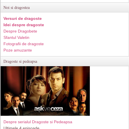
Noi si dragostea
Versuri de dragoste
Idei despre dragoste
Despre Dragobete
Sfantul Valetin
Fotografii de dragoste
Poze amuzante
Dragoste si pedeapsa
Despre serialul Dragoste si Pedeapsa
Ultimele 4 episoade