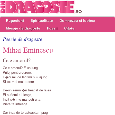
Rugaciuni
Spiritualitate
Dumnezeu si Iubirea
Mesaje de dragoste
Poezii
Citate
Poezie de dragoste
Mihai Eminescu
Ce e amorul?
Ce e amorul? E un lung
Prilej pentru durere,
C�ci mii de lacrimi nu-i ajung
Si tot mai multe cere.
De-un semn �n treacat de la ea
El sufletul ti-l leaga,
Incit s� n-o mai poti uita
Viata ta intreaga.
Dar inca de te-asteapta-n prag