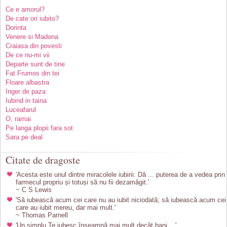
Ce e amorul?
De cate ori iubito?
Dorinta
Venere si Madona
Craiasa din povesti
De ce nu-mi vii
Departe sunt de tine
Fat Frumos din tei
Floare albastra
Inger de paza
Iubind in taina
Luceafarul
O, ramai
Pe langa plopii fara sot
Sara pe deal
Citate de dragoste
'Acesta este unul dintre miracolele iubirii: Dă ... puterea de a vedea prin
farmecul propriu și totuși să nu fii dezamăgit.'
~ C S Lewis
'Să iubească acum cei care nu au iubit niciodată; să iubească acum cei
care au iubit mereu, dar mai mult.'
~ Thomas Parnell
'Un simplu Te iubesc înseamnă mai mult decât bani ...'