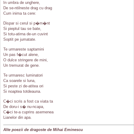
In umbra de unghere,
De se-ntilneste drag cu drag
Cum inima ta cere:
Dispar si cerul si p�m�nt
Si pieptul tau se bate,
Si totu-atirna de-un cuvint
Soptit pe jumatate.
Te urmareste saptamini
Un pas f�cut alene,
O dulce stringere de mini,
Un tremurat de gene.
Te urmaresc luminatori
Ca soarele si luna,
Si peste zi de-atitea ori
Si noaptea totdeauna.
C�ci scris a fost ca viata ta
De doru-i s� nu-ncapa,
C�ci te-a cuprins asemenea
Lianelor din apa.
Alte poezii de dragoste de Mihai Eminescu