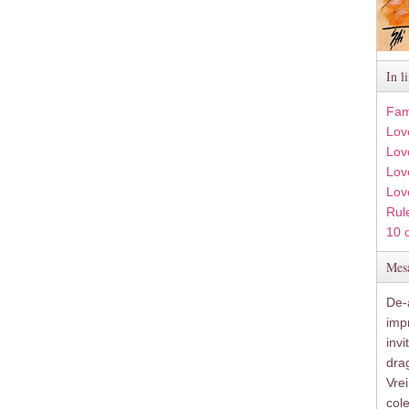
In l
Fam
Lov
Lov
Love
Lov
Rule
10 
Mesa
De-a
imp
inv
drag
Vre
col