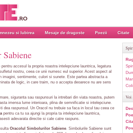
nezeu si Iubirea
Mesaje de dragoste
Poezii
Citate
Spir
r Sabiene
Rug
Spir
 pentru accesul la propria noastra intelepciune launtrica, legatura
 sufletul nostru, ceea ce unii numesc eul superior. Acest aspect al
Dum
i in imagini, sentimente, culori si sunete. Este partea abstracta a
Mar
ominata de logic, in care traim, nu o accepta deoarece nu are sens
Col
Voi 
re, siguranta sau raspunsuri la intrebari din viata noastra, putem
asta imensa lume interioara, plina de semnificatie si intelepciune.
ti dea raspunsul. Un Oracol nu trebuie sa faca in locul tau ceea ce
Dec
a
pentru ca tu sa ajungi la propria ta intelepciune launtrica,
Poe
gasesti adevarata directie si cale catre raspuns.
Cit
Pov
nsulta
Oracolul Simbolurilor Sabiene
. Simbolurile Sabiene sunt