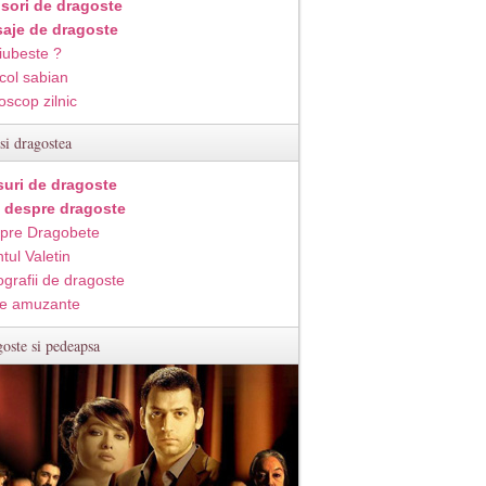
isori de dragoste
aje de dragoste
iubeste ?
col sabian
oscop zilnic
si dragostea
suri de dragoste
i despre dragoste
pre Dragobete
tul Valetin
ografii de dragoste
e amuzante
oste si pedeapsa