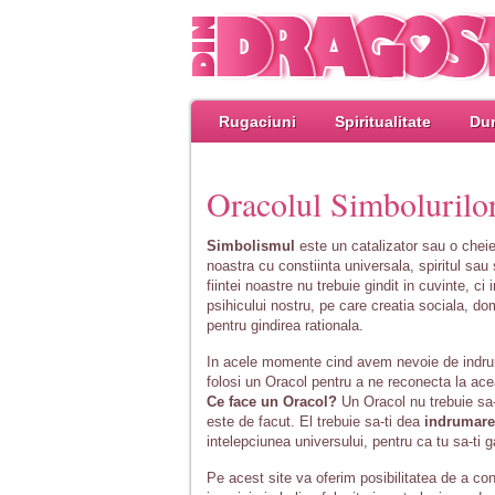
Rugaciuni
Spiritualitate
Dum
Oracolul Simbolurilo
Simbolismul
este un catalizator sau o cheie
noastra cu constiinta universala, spiritul sau
fiintei noastre nu trebuie gindit in cuvinte, c
psihicului nostru, pe care creatia sociala, d
pentru gindirea rationala.
In acele momente cind avem nevoie de indruma
folosi un Oracol pentru a ne reconecta la ace
Ce face un Oracol?
Un Oracol nu trebuie sa-
este de facut. El trebuie sa-ti dea
indrumare
intelepciunea universului, pentru ca tu sa-ti 
Pe acest site va oferim posibilitatea de a co