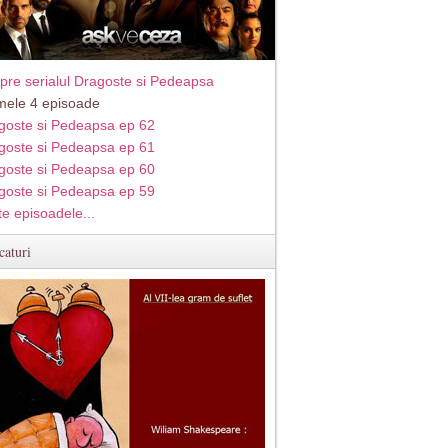
pre serialul Dragoste si Pedeapsa
imele 4 episoade
goste si Pedeapsa ep 62
goste si Pedeapsa ep 61
goste si Pedeapsa ep 60
goste si Pedeapsa ep 59
te episoadele...
caturi