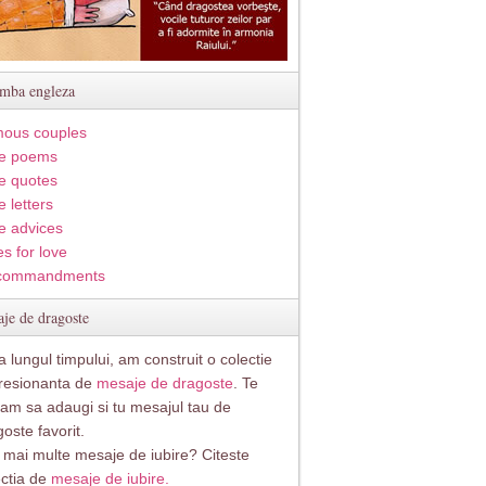
imba engleza
ous couples
e poems
e quotes
 letters
e advices
s for love
commandments
je de dragoste
 lungul timpului, am construit o colectie
resionanta de
mesaje de dragoste
. Te
itam sa adaugi si tu mesajul tau de
oste favorit.
i mai multe mesaje de iubire? Citeste
ectia de
mesaje de iubire.