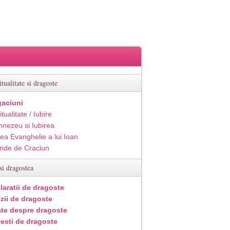
itualitate si dragoste
aciuni
itualitate / Iubire
nezeu si Iubirea
ea Evanghelie a lui Ioan
inde de Craciun
si dragostea
laratii de dragoste
zii de dragoste
ate despre dragoste
esti de dragoste