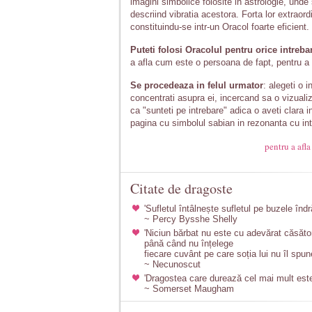
imagini simbolice folosite in astrologie, unde
descriind vibratia acestora. Forta lor extraord
constituindu-se intr-un Oracol foarte eficient.
Puteti folosi Oracolul pentru orice intreba
a afla cum este o persoana de fapt, pentru a a
Se procedeaza in felul urmator
: alegeti o 
concentrati asupra ei, incercand sa o vizualiz
ca "sunteti pe intrebare" adica o aveti clara 
pagina cu simbolul sabian in rezonanta cu in
pentru a afla
Citate de dragoste
'Sufletul întâlnește sufletul pe buzele îndră
~ Percy Bysshe Shelly
'Niciun bărbat nu este cu adevărat căsător
până când nu înțelege
fiecare cuvânt pe care soția lui nu îl spun
~ Necunoscut
'Dragostea care durează cel mai mult este
~ Somerset Maugham