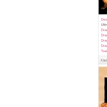
Des
Ult
Dra
Dra
Dra
Dra
Toa
Cari