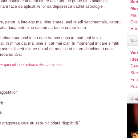
 sunt asociate fiecarui dintre cele 360 de grade ale zodiacului,
Scr
inara face ca aplicatiile lor sa depasesca cadrul astrologiei,
Mes
Ma 
Ora
re
, pentru a intelege mai bine starea unei relatii sentimentale, pentru
fla daca este bine sau nu sa faceti cutare lucru ...
Hor
intrebare sau problema care va preocupa in mod real si va
Noi 
ati in minte cat mai bine si cat mai clar. In momentul in care simtiti
in minte, faceti clic pe textul de mai jos si se va deschide o noua
Ver
trebarea dvs.
Ide
 raspunsul la intrebarea dvs. - clic aici
Des
Sfan
Fot
Poz
gostiților.'
Drag
it
e.'
 dragostea care nu este niciodată răsplătită.'