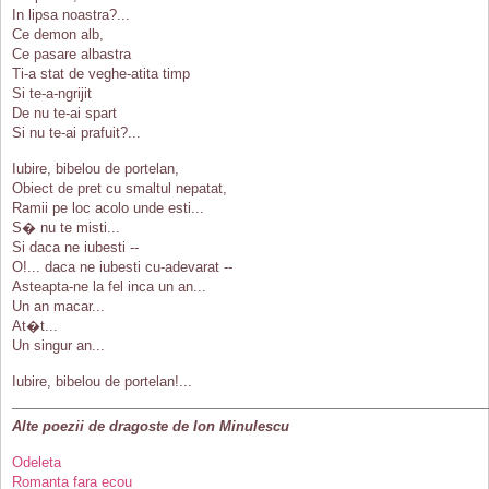
In lipsa noastra?...
Ce demon alb,
Ce pasare albastra
Ti-a stat de veghe-atita timp
Si te-a-ngrijit
De nu te-ai spart
Si nu te-ai prafuit?...
Iubire, bibelou de portelan,
Obiect de pret cu smaltul nepatat,
Ramii pe loc acolo unde esti...
S� nu te misti...
Si daca ne iubesti --
O!... daca ne iubesti cu-adevarat --
Asteapta-ne la fel inca un an...
Un an macar...
At�t...
Un singur an...
Iubire, bibelou de portelan!...
Alte poezii de dragoste de Ion Minulescu
Odeleta
Romanta fara ecou