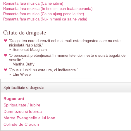
Romanta fara muzica (Ca ne iubim)
Romanta fara muzica (In tine imi pun toata speranta)
Romanta fara muzica (Ca sa ajung pana la tine)
Romanta fara muzica (Nu-i nimeni ca sa ne vada)
Citate de dragoste
'Dragostea care durează cel mai mult este dragostea care nu este
niciodată răsplătită.'
~ Somerset Maugham
'O persoană pretențioasă în momentele iubirii este o sursă bogată de
veselie.'
~ Martha Duffy
'Opusul iubirii nu este ura, ci indiferența.'
~ Elie Wiesel
Spiritualitate si dragoste
Rugaciuni
Spiritualitate / Iubire
Dumnezeu si Iubirea
Marea Evanghelie a lui Ioan
Colinde de Craciun