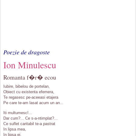
Poezie de dragoste
Ion Minulescu
Romanta f�r� ecou
Iubire, bibelou de portelan,
Obiect cu existenta efemera,
Te regasesc pe-aceeasi etajera
Pe care te-am lasat acum un an...
Iti multumesc!...
Dar cum?... Ce s-a-ntimplat?...
Ce suflet caritabil te-a pastrat
In lipsa mea,
In lipsa ei,