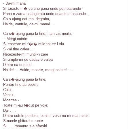
- Da-mi mana
Si taraste-m� cu tine pana unde poti patrunde -
Pana-n zarea-nsangerata unde soarele s-ascunde...
Ca s-ajung cat mai degraba,
Haide, vantule, da-mi mana! ...
Ca s�-ajung pana la tine, i-am zis mortii:
-- Mergi-nainte
Si coseste-mi f�r� mila tot ce-i viu
Si-mi tine calea ...
Netezeste-mi muntii-n zare
Si-umple-mi de cadavre valea
Dintre ea si mine -
Haide! ... Haide, moarte, mergi-nainte! . . .
Ca s�-ajung pana la tine,
Pentru tine-au obosit
Calul,
Vantul,
Moartea -
Toate mi-au f�cut pe voie;
Dar . . .
Dintre cutele perdelei, ochii-ti verzi nu-mi mai rasar,
Strunele ghitarei-s rupte
Si . . . romanta s-a sfarsit!