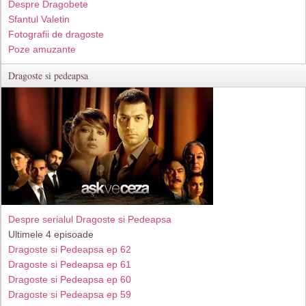
Despre Dragobete
Sfantul Valetin
Fotografii de dragoste
Poze amuzante
Dragoste si pedeapsa
Despre serialul Dragoste si Pedeapsa
Ultimele 4 episoade
Dragoste si Pedeapsa ep 62
Dragoste si Pedeapsa ep 61
Dragoste si Pedeapsa ep 60
Dragoste si Pedeapsa ep 59