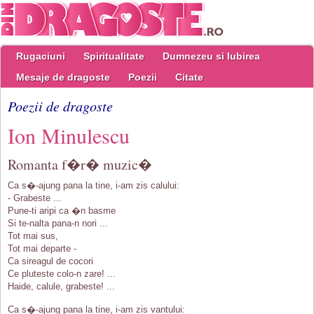
Rugaciuni
Spiritualitate
Dumnezeu si Iubirea
Mesaje de dragoste
Poezii
Citate
Poezii de dragoste
Ion Minulescu
Romanta f�r� muzic�
Ca s�-ajung pana la tine, i-am zis calului:
- Grabeste ...
Pune-ti aripi ca �n basme
Si te-nalta pana-n nori ...
Tot mai sus,
Tot mai departe -
Ca sireagul de cocori
Ce pluteste colo-n zare! ...
Haide, calule, grabeste! ...
Ca s�-ajung pana la tine, i-am zis vantului: