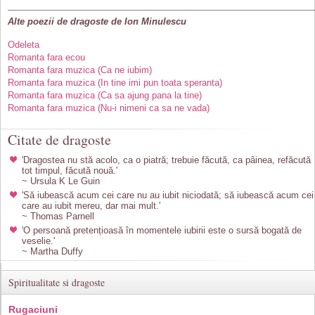
Alte poezii de dragoste de Ion Minulescu
Odeleta
Romanta fara ecou
Romanta fara muzica (Ca ne iubim)
Romanta fara muzica (In tine imi pun toata speranta)
Romanta fara muzica (Ca sa ajung pana la tine)
Romanta fara muzica (Nu-i nimeni ca sa ne vada)
Citate de dragoste
'Dragostea nu stă acolo, ca o piatră; trebuie făcută, ca pâinea, refăcută
tot timpul, făcută nouă.'
~ Ursula K Le Guin
'Să iubească acum cei care nu au iubit niciodată; să iubească acum cei
care au iubit mereu, dar mai mult.'
~ Thomas Parnell
'O persoană pretențioasă în momentele iubirii este o sursă bogată de
veselie.'
~ Martha Duffy
Spiritualitate si dragoste
Rugaciuni