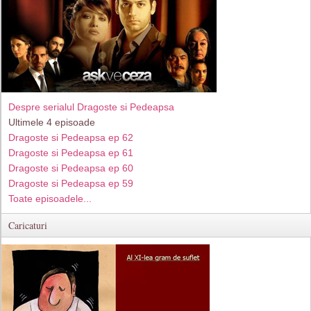
Despre serialul Dragoste si Pedeapsa
Ultimele 4 episoade
Dragoste si Pedeapsa ep 62
Dragoste si Pedeapsa ep 61
Dragoste si Pedeapsa ep 60
Dragoste si Pedeapsa ep 59
Toate episoadele...
Caricaturi