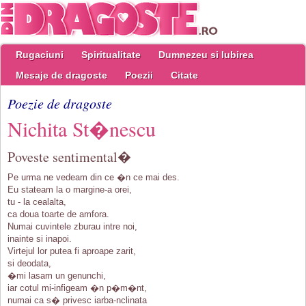
Rugaciuni
Spiritualitate
Dumnezeu si Iubirea
Mesaje de dragoste
Poezii
Citate
Poezie de dragoste
Nichita St�nescu
Poveste sentimental�
Pe urma ne vedeam din ce �n ce mai des.
Eu stateam la o margine-a orei,
tu - la cealalta,
ca doua toarte de amfora.
Numai cuvintele zburau intre noi,
inainte si inapoi.
Virtejul lor putea fi aproape zarit,
si deodata,
�mi lasam un genunchi,
iar cotul mi-infigeam �n p�m�nt,
numai ca s� privesc iarba-nclinata