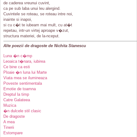
de caderea vreunui cuvint,
ca pe sub laba unui leu alergind.
Cuvintele se roteau, se roteau intre noi,
inainte si inapoi,
si cu c�t te iubeam mai mult, cu at�t
repetau, intr-un virtej aproape v�zut,
structura materiei, de la-nceput.
Alte poezii de dragoste de Nichita Stanescu
Luna �n c�mp
Leoaica t�nara, iubirea
Ce bine ca esti
Ploaie �n luna lui Marte
Viata mea se ilumineaza
Poveste sentimentala
Emotie de toamna
Dreptul la timp
Catre Galateea
Muzica
�n dulcele stil clasic
De dragoste
A mea
Tinerii
Estompare