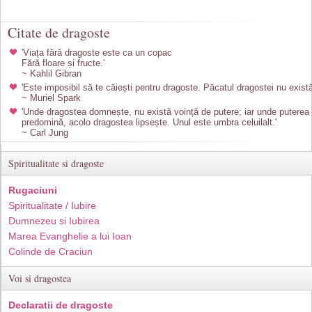
Citate de dragoste
'Viața fără dragoste este ca un copac
Fără floare și fructe.'
~ Kahlil Gibran
'Este imposibil să te căiești pentru dragoste. Păcatul dragostei nu există
~ Muriel Spark
'Unde dragostea domnește, nu există voință de putere; iar unde puterea
predomină, acolo dragostea lipsește. Unul este umbra celuilalt.'
~ Carl Jung
Spiritualitate si dragoste
Rugaciuni
Spiritualitate / Iubire
Dumnezeu si Iubirea
Marea Evanghelie a lui Ioan
Colinde de Craciun
Voi si dragostea
Declaratii de dragoste