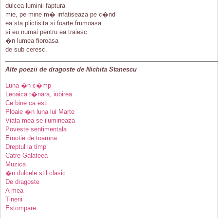
dulcea luminii faptura
mie, pe mine m� infatiseaza pe c�nd
ea sta plictisita si foarte frumoasa
si eu numai pentru ea traiesc
�n lumea fioroasa
de sub ceresc.
Alte poezii de dragoste de Nichita Stanescu
Luna �n c�mp
Leoaica t�nara, iubirea
Ce bine ca esti
Ploaie �n luna lui Marte
Viata mea se ilumineaza
Poveste sentimentala
Emotie de toamna
Dreptul la timp
Catre Galateea
Muzica
�n dulcele stil clasic
De dragoste
A mea
Tinerii
Estompare