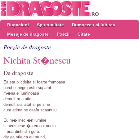
Rugaciuni
Spiritualitate
Dumnezeu si Iubirea
Mesaje de dragoste
Poezii
Citate
Poezie de dragoste
Nichita St�nescu
De dragoste
Ea sta plictisita si foarte frumoasa
parul ei negru este suparat
m�na ei luminoasa
demult m-a uitat, -
demult s-a uitat si pe sine
cum atirna pe ceafa scaunului.
Eu m� inec �n lumine
si scrisnesc �n crugul anului.
Ii arat dintii din gura,
dar ea stie ca eu nu rid,