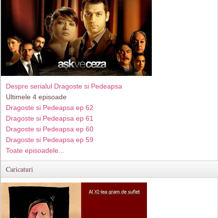
Despre serialul Dragoste si Pedeapsa
Ultimele 4 episoade
Dragoste si Pedeapsa ep 62
Dragoste si Pedeapsa ep 61
Dragoste si Pedeapsa ep 60
Dragoste si Pedeapsa ep 59
Toate episoadele...
Caricaturi