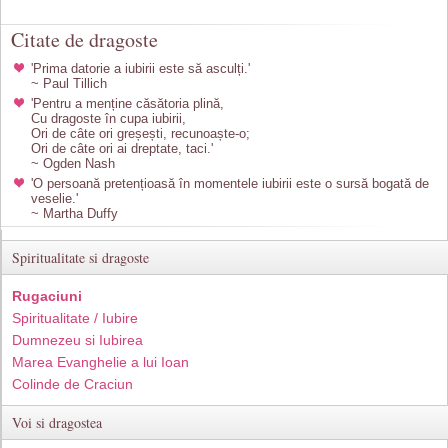
Citate de dragoste
'Prima datorie a iubirii este să asculți.'
~ Paul Tillich
'Pentru a menține căsătoria plină,
Cu dragoste în cupa iubirii,
Ori de câte ori greșești, recunoaște-o;
Ori de câte ori ai dreptate, taci.'
~ Ogden Nash
'O persoană pretențioasă în momentele iubirii este o sursă bogată de
veselie.'
~ Martha Duffy
Spiritualitate si dragoste
Rugaciuni
Spiritualitate / Iubire
Dumnezeu si Iubirea
Marea Evanghelie a lui Ioan
Colinde de Craciun
Voi si dragostea