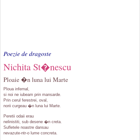
Poezie de dragoste
Nichita St�nescu
Ploaie �n luna lui Marte
Ploua infernal,
si noi ne iubeam prin mansarde.
Prin cerul ferestrei, oval,
norii curgeau �n luna lui Marte.
Peretii odaii erau
nelinistiti, sub desene �n creta.
Sufletele noastre dansau
nevazute-ntr-o lume concreta.