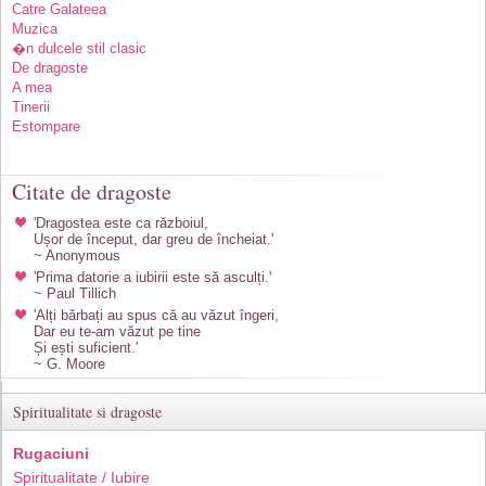
Catre Galateea
Muzica
�n dulcele stil clasic
De dragoste
A mea
Tinerii
Estompare
Citate de dragoste
'Dragostea este ca războiul,
Ușor de început, dar greu de încheiat.'
~ Anonymous
'Prima datorie a iubirii este să asculți.'
~ Paul Tillich
'Alți bărbați au spus că au văzut îngeri,
Dar eu te-am văzut pe tine
Și ești suficient.'
~ G. Moore
Spiritualitate si dragoste
Rugaciuni
Spiritualitate / Iubire