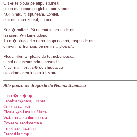
O s� te ploua pe aripi, spuneai,
ploua cu globuri pe glob si prin vreme.
Nu-i nimic, iti spuneam, Lorelei,
mie-mi ploua zborul, cu pene.
Si m�-naltam. Si nu mai stiam unde-mi
lasasem �n lume odaia.
Tu m� strigai din urma: raspunde-mi, raspunde-mi,
cine-s mai frumosi: oamenii?... ploaia?...
Ploua infernal, ploaie de tot nebuneasca,
si noi ne iubeam prin mansarde.
N-as mai fi vrut s� se sfirseasca
niciodata-acea luna-a lui Marte.
Alte poezii de dragoste de Nichita Stanescu
Luna �n c�mp
Leoaica t�nara, iubirea
Ce bine ca esti
Ploaie �n luna lui Marte
Viata mea se ilumineaza
Poveste sentimentala
Emotie de toamna
Dreptul la timp