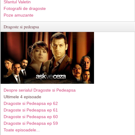
Sfantul Valetin
Fotografii de dragoste
Poze amuzante
Dragoste si pedeapsa
Despre serialul Dragoste si Pedeapsa
Ultimele 4 episoade
Dragoste si Pedeapsa ep 62
Dragoste si Pedeapsa ep 61
Dragoste si Pedeapsa ep 60
Dragoste si Pedeapsa ep 59
Toate episoadele...