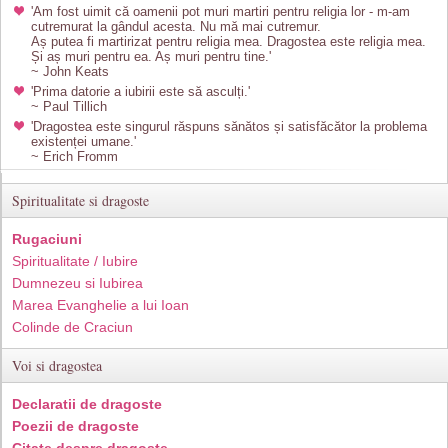
'Am fost uimit că oamenii pot muri martiri pentru religia lor - m-am
cutremurat la gândul acesta. Nu mă mai cutremur.
Aș putea fi martirizat pentru religia mea. Dragostea este religia mea.
Și aș muri pentru ea. Aș muri pentru tine.'
~ John Keats
'Prima datorie a iubirii este să asculți.'
~ Paul Tillich
'Dragostea este singurul răspuns sănătos și satisfăcător la problema
existenței umane.'
~ Erich Fromm
Spiritualitate si dragoste
Rugaciuni
Spiritualitate / Iubire
Dumnezeu si Iubirea
Marea Evanghelie a lui Ioan
Colinde de Craciun
Voi si dragostea
Declaratii de dragoste
Poezii de dragoste
Citate despre dragoste