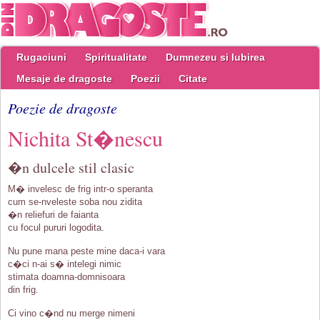
Rugaciuni
Spiritualitate
Dumnezeu si Iubirea
Mesaje de dragoste
Poezii
Citate
Poezie de dragoste
Nichita St�nescu
�n dulcele stil clasic
M� invelesc de frig intr-o speranta
cum se-nveleste soba nou zidita
�n reliefuri de faianta
cu focul pururi logodita.
Nu pune mana peste mine daca-i vara
c�ci n-ai s� intelegi nimic
stimata doamna-domnisoara
din frig.
Ci vino c�nd nu merge nimeni