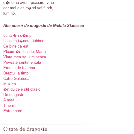
c�nd nu avem picioare, vino
dar mai ales c�nd voi fi orb,
lumino.
Alte poezii de dragoste de Nichita Stanescu
Luna �n c�mp
Leoaica t�nara, iubirea
Ce bine ca esti
Ploaie �n luna lui Marte
Viata mea se ilumineaza
Poveste sentimentala
Emotie de toamna
Dreptul la timp
Catre Galateea
Muzica
�n dulcele stil clasic
De dragoste
A mea
Tinerii
Estompare
Citate de dragoste