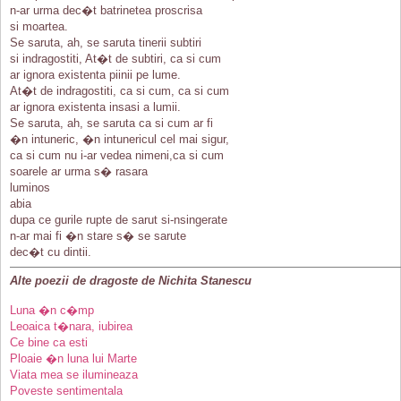
n-ar urma dec�t batrinetea proscrisa
si moartea.
Se saruta, ah, se saruta tinerii subtiri
si indragostiti, At�t de subtiri, ca si cum
ar ignora existenta piinii pe lume.
At�t de indragostiti, ca si cum, ca si cum
ar ignora existenta insasi a lumii.
Se saruta, ah, se saruta ca si cum ar fi
�n intuneric, �n intunericul cel mai sigur,
ca si cum nu i-ar vedea nimeni,ca si cum
soarele ar urma s� rasara
luminos
abia
dupa ce gurile rupte de sarut si-nsingerate
n-ar mai fi �n stare s� se sarute
dec�t cu dintii.
Alte poezii de dragoste de Nichita Stanescu
Luna �n c�mp
Leoaica t�nara, iubirea
Ce bine ca esti
Ploaie �n luna lui Marte
Viata mea se ilumineaza
Poveste sentimentala