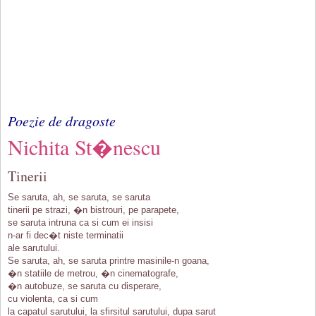
Poezie de dragoste
Nichita St�nescu
Tinerii
Se saruta, ah, se saruta, se saruta
tinerii pe strazi, �n bistrouri, pe parapete,
se saruta intruna ca si cum ei insisi
n-ar fi dec�t niste terminatii
ale sarutului.
Se saruta, ah, se saruta printre masinile-n goana,
�n statiile de metrou, �n cinematografe,
�n autobuze, se saruta cu disperare,
cu violenta, ca si cum
la capatul sarutului, la sfirsitul sarutului, dupa sarut