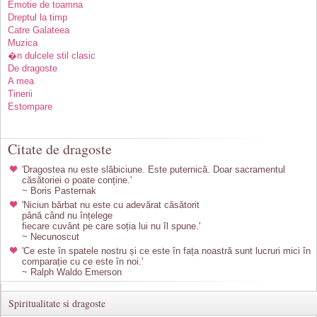
Emotie de toamna
Dreptul la timp
Catre Galateea
Muzica
�n dulcele stil clasic
De dragoste
A mea
Tinerii
Estompare
Citate de dragoste
'Dragostea nu este slăbiciune. Este puternică. Doar sacramentul
căsătoriei o poate conține.'
~ Boris Pasternak
'Niciun bărbat nu este cu adevărat căsătorit
până când nu înțelege
fiecare cuvânt pe care soția lui nu îl spune.'
~ Necunoscut
'Ce este în spatele nostru și ce este în fața noastră sunt lucruri mici în
comparație cu ce este în noi.'
~ Ralph Waldo Emerson
Spiritualitate si dragoste