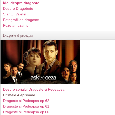
Idei despre dragoste
Despre Dragobete
Sfantul Valetin
Fotografii de dragoste
Poze amuzante
Dragoste si pedeapsa
Despre serialul Dragoste si Pedeapsa
Ultimele 4 episoade
Dragoste si Pedeapsa ep 62
Dragoste si Pedeapsa ep 61
Dragoste si Pedeapsa ep 60