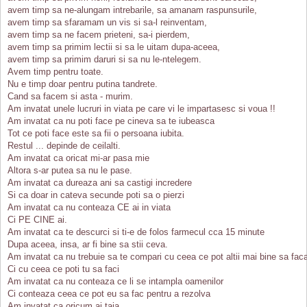
avem timp sa ne-alungam intrebarile, sa amanam raspunsurile,
avem timp sa sfaramam un vis si sa-l reinventam,
avem timp sa ne facem prieteni, sa-i pierdem,
avem timp sa primim lectii si sa le uitam dupa-aceea,
avem timp sa primim daruri si sa nu le-ntelegem.
Avem timp pentru toate.
Nu e timp doar pentru putina tandrete.
Cand sa facem si asta - murim.
Am invatat unele lucruri in viata pe care vi le impartasesc si voua !!
Am invatat ca nu poti face pe cineva sa te iubeasca
Tot ce poti face este sa fii o persoana iubita.
Restul ... depinde de ceilalti.
Am invatat ca oricat mi-ar pasa mie
Altora s-ar putea sa nu le pase.
Am invatat ca dureaza ani sa castigi incredere
Si ca doar in cateva secunde poti sa o pierzi
Am invatat ca nu conteaza CE ai in viata
Ci PE CINE ai.
Am invatat ca te descurci si ti-e de folos farmecul cca 15 minute
Dupa aceea, insa, ar fi bine sa stii ceva.
Am invatat ca nu trebuie sa te compari cu ceea ce pot altii mai bine sa fac
Ci cu ceea ce poti tu sa faci
Am invatat ca nu conteaza ce li se intampla oamenilor
Ci conteaza ceea ce pot eu sa fac pentru a rezolva
Am invatat ca oricum ai taia