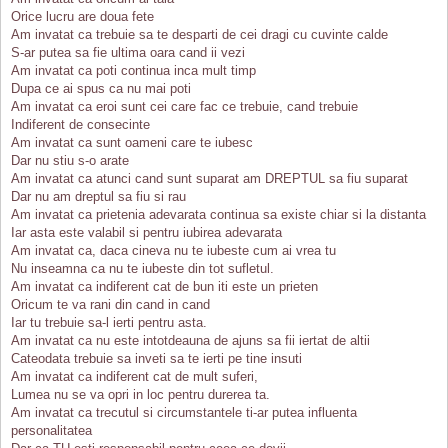
Orice lucru are doua fete
Am invatat ca trebuie sa te desparti de cei dragi cu cuvinte calde
S-ar putea sa fie ultima oara cand ii vezi
Am invatat ca poti continua inca mult timp
Dupa ce ai spus ca nu mai poti
Am invatat ca eroi sunt cei care fac ce trebuie, cand trebuie
Indiferent de consecinte
Am invatat ca sunt oameni care te iubesc
Dar nu stiu s-o arate
Am invatat ca atunci cand sunt suparat am DREPTUL sa fiu suparat
Dar nu am dreptul sa fiu si rau
Am invatat ca prietenia adevarata continua sa existe chiar si la distanta
Iar asta este valabil si pentru iubirea adevarata
Am invatat ca, daca cineva nu te iubeste cum ai vrea tu
Nu inseamna ca nu te iubeste din tot sufletul.
Am invatat ca indiferent cat de bun iti este un prieten
Oricum te va rani din cand in cand
Iar tu trebuie sa-l ierti pentru asta.
Am invatat ca nu este intotdeauna de ajuns sa fii iertat de altii
Cateodata trebuie sa inveti sa te ierti pe tine insuti
Am invatat ca indiferent cat de mult suferi,
Lumea nu se va opri in loc pentru durerea ta.
Am invatat ca trecutul si circumstantele ti-ar putea influenta
personalitatea