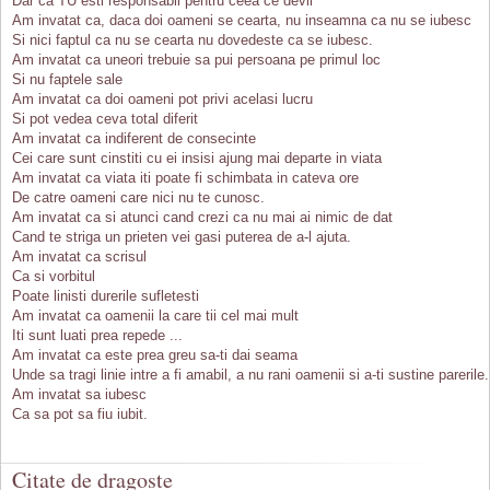
Dar ca TU esti responsabil pentru ceea ce devii
Am invatat ca, daca doi oameni se cearta, nu inseamna ca nu se iubesc
Si nici faptul ca nu se cearta nu dovedeste ca se iubesc.
Am invatat ca uneori trebuie sa pui persoana pe primul loc
Si nu faptele sale
Am invatat ca doi oameni pot privi acelasi lucru
Si pot vedea ceva total diferit
Am invatat ca indiferent de consecinte
Cei care sunt cinstiti cu ei insisi ajung mai departe in viata
Am invatat ca viata iti poate fi schimbata in cateva ore
De catre oameni care nici nu te cunosc.
Am invatat ca si atunci cand crezi ca nu mai ai nimic de dat
Cand te striga un prieten vei gasi puterea de a-l ajuta.
Am invatat ca scrisul
Ca si vorbitul
Poate linisti durerile sufletesti
Am invatat ca oamenii la care tii cel mai mult
Iti sunt luati prea repede ...
Am invatat ca este prea greu sa-ti dai seama
Unde sa tragi linie intre a fi amabil, a nu rani oamenii si a-ti sustine parerile.
Am invatat sa iubesc
Ca sa pot sa fiu iubit.
Citate de dragoste