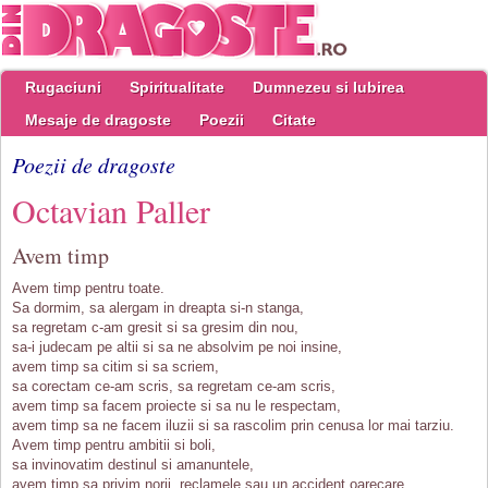
Rugaciuni
Spiritualitate
Dumnezeu si Iubirea
Mesaje de dragoste
Poezii
Citate
Poezii de dragoste
Octavian Paller
Avem timp
Avem timp pentru toate.
Sa dormim, sa alergam in dreapta si-n stanga,
sa regretam c-am gresit si sa gresim din nou,
sa-i judecam pe altii si sa ne absolvim pe noi insine,
avem timp sa citim si sa scriem,
sa corectam ce-am scris, sa regretam ce-am scris,
avem timp sa facem proiecte si sa nu le respectam,
avem timp sa ne facem iluzii si sa rascolim prin cenusa lor mai tarziu.
Avem timp pentru ambitii si boli,
sa invinovatim destinul si amanuntele,
avem timp sa privim norii, reclamele sau un accident oarecare,