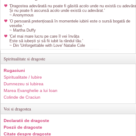
'Dragostea adevărată nu poate fi găsită acolo unde nu există cu adevăra
Și nu poate fi ascunsă acolo unde există cu adevărat.'
~ Anonymous
'O persoană pretențioasă în momentele iubirii este o sursă bogată de
veselie.'
~ Martha Duffy
'Cel mai mare lucru pe care îl vei învăța
Este să iubești și să fii iubit la rândul tău.'
~ Din 'Unforgettable with Love' Natalie Cole
Spiritualitate si dragoste
Rugaciuni
Spiritualitate / Iubire
Dumnezeu si Iubirea
Marea Evanghelie a lui Ioan
Colinde de Craciun
Voi si dragostea
Declaratii de dragoste
Poezii de dragoste
Citate despre dragoste