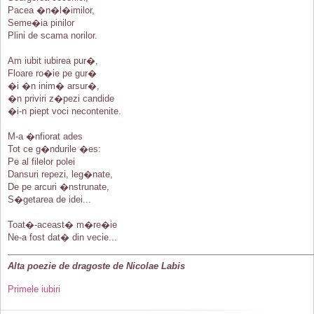
Pacea �n�l�imilor,
Seme�ia pinilor
Plini de scama norilor.
Am iubit iubirea pur�,
Floare ro�ie pe gur�
�i �n inim� arsur�,
�n priviri z�pezi candide
�i-n piept voci necontenite.
M-a �nfiorat ades
Tot ce g�ndurile �es:
Pe al filelor polei
Dansuri repezi, leg�nate,
De pe arcuri �nstrunate,
S�getarea de idei...
Toat�-aceast� m�re�ie
Ne-a fost dat� din vecie...
Alta poezie de dragoste de Nicolae Labis
Primele iubiri