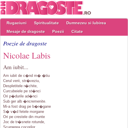
Rugaciuni
Spiritualitate
Dumnezeu si Iubirea
Mesaje de dragoste
Poezii
Citate
Poezie de dragoste
Nicolae Labis
Am iubit...
Am iubit de c�nd m� �tiu
Cerul verii, str�veziu,
Despletitele r�chite,
Curcubeiele pe st�nci
Ori p�durile ad�nci
Sub ger alb �ncremenite.
Mi-a fost drag pe b�r�gane
S� v�d fetele morgane
Ori pe crestele din munte
Joc de tr�snete rotunde,
Scurgerea cocorilor,