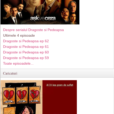
Despre serialul Dragoste si Pedeapsa
Ultimele 4 episoade
Dragoste si Pedeapsa ep 62
Dragoste si Pedeapsa ep 61
Dragoste si Pedeapsa ep 60
Dragoste si Pedeapsa ep 59
Toate episoadele...
Caricaturi