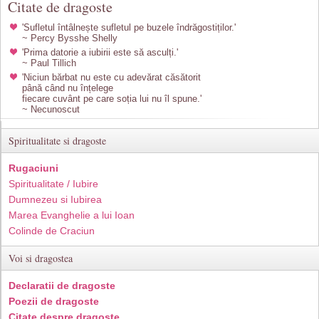
Citate de dragoste
'Sufletul întâlnește sufletul pe buzele îndrăgostiților.'
~ Percy Bysshe Shelly
'Prima datorie a iubirii este să asculți.'
~ Paul Tillich
'Niciun bărbat nu este cu adevărat căsătorit
până când nu înțelege
fiecare cuvânt pe care soția lui nu îl spune.'
~ Necunoscut
Spiritualitate si dragoste
Rugaciuni
Spiritualitate / Iubire
Dumnezeu si Iubirea
Marea Evanghelie a lui Ioan
Colinde de Craciun
Voi si dragostea
Declaratii de dragoste
Poezii de dragoste
Citate despre dragoste