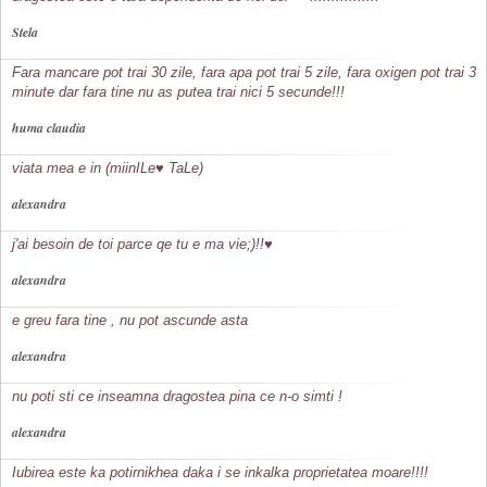
Stela
Fara mancare pot trai 30 zile, fara apa pot trai 5 zile, fara oxigen pot trai 3
minute dar fara tine nu as putea trai nici 5 secunde!!!
huma claudia
viata mea e in (miinILe♥ TaLe)
alexandra
j'ai besoin de toi parce qe tu e ma vie;)!!♥
alexandra
e greu fara tine , nu pot ascunde asta
alexandra
nu poti sti ce inseamna dragostea pina ce n-o simti !
alexandra
Iubirea este ka potirnikhea daka i se inkalka proprietatea moare!!!!