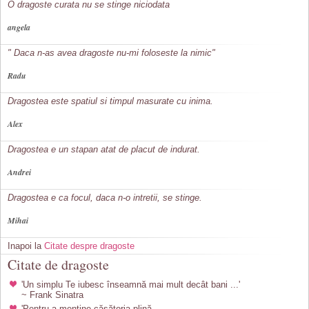
O dragoste curata nu se stinge niciodata
angela
" Daca n-as avea dragoste nu-mi foloseste la nimic"
Radu
Dragostea este spatiul si timpul masurate cu inima.
Alex
Dragostea e un stapan atat de placut de indurat.
Andrei
Dragostea e ca focul, daca n-o intretii, se stinge.
Mihai
Inapoi la
Citate despre dragoste
Citate de dragoste
'Un simplu Te iubesc înseamnă mai mult decât bani ...'
~ Frank Sinatra
'Pentru a menține căsătoria plină,