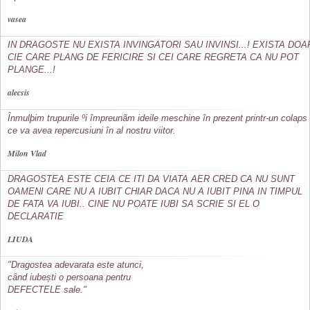
vasea
IN DRAGOSTE NU EXISTA INVINGATORI SAU INVINSI...! EXISTA DOA
CIE CARE PLANG DE FERICIRE SI CEI CARE REGRETA CA NU POT
PLANGE...!
alecsis
Înmulþim trupurile ºi împreunãm ideile meschine în prezent printr-un colaps
ce va avea repercusiuni în al nostru viitor.
Milon Vlad
DRAGOSTEA ESTE CEIA CE ITI DA VIATA AER CRED CA NU SUNT
OAMENI CARE NU A IUBIT CHIAR DACA NU A IUBIT PINA IN TIMPUL
DE FATA VA IUBI.. CINE NU POATE IUBI SA SCRIE SI EL O
DECLARATIE
LIUDA
"Dragostea adevarata este atunci,
când iubești o persoana pentru
DEFECTELE sale."