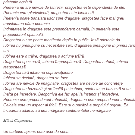
prietenie egoistã.
Prietenia nu are nevoie de fantezii, dragostea este dependentã de ele.
Prietenia este plurivalentã, dragostea este bivalentã.
Prietenia poate translata ușor spre dragoste, dragostea face mai greu
translatarea cãtre prietenie.
Intimitatea în dragoste este preponderent carnalã, în prietenie este
preponderent spiritualã.
Dragostea nu se poate manifesta deplin în public, însã prietenia da.
Iubirea nu presupune cu necesitate sex, dragostea presupune în primul rân
sex.
Iubirea este o trãire, dragostea o acțiune trãitã.
Dragostea epuizeazã, iubirea împrospãteazã. Dragostea sufocã, iubirea
resusciteazã.
Dragostea fãrã iubire nu supraviețuiește.
Iubirea se declarã, dragostea se face.
Iubirea are nevoie de imaginație, dragostea are nevoie de concretețe.
Dragostea se bazeazã și se înalțã pe instinct, prietenia se bazeazã și se
înalțã pe încredere. Deopotrivã ele fac apel la instinct și încredere.
Prietenia este preponderent raționalã, dragostea este preponderent irațional
Gelozia este un aspect al fricii. Este și o pavãzã a propriului orgoliu. Ea
încearcã zadarnic sã dea mãrginire sentimentelor nemãrginite.
Mihail Ciupercescu
Un carbune apsins este usor de stins...