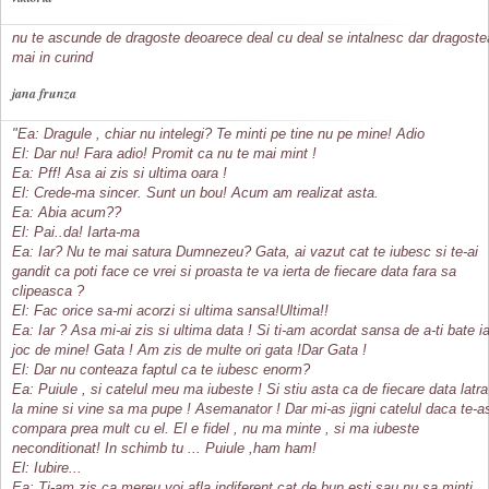
nu te ascunde de dragoste deoarece deal cu deal se intalnesc dar dragoste
mai in curind
jana frunza
"Ea: Dragule , chiar nu intelegi? Te minti pe tine nu pe mine! Adio
El: Dar nu! Fara adio! Promit ca nu te mai mint !
Ea: Pff! Asa ai zis si ultima oara !
El: Crede-ma sincer. Sunt un bou! Acum am realizat asta.
Ea: Abia acum??
El: Pai..da! Iarta-ma
Ea: Iar? Nu te mai satura Dumnezeu? Gata, ai vazut cat te iubesc si te-ai
gandit ca poti face ce vrei si proasta te va ierta de fiecare data fara sa
clipeasca ?
El: Fac orice sa-mi acorzi si ultima sansa!Ultima!!
Ea: Iar ? Asa mi-ai zis si ultima data ! Si ti-am acordat sansa de a-ti bate ia
joc de mine! Gata ! Am zis de multe ori gata !Dar Gata !
El: Dar nu conteaza faptul ca te iubesc enorm?
Ea: Puiule , si catelul meu ma iubeste ! Si stiu asta ca de fiecare data latra
la mine si vine sa ma pupe ! Asemanator ! Dar mi-as jigni catelul daca te-a
compara prea mult cu el. El e fidel , nu ma minte , si ma iubeste
neconditionat! In schimb tu ... Puiule ,ham ham!
El: Iubire...
Ea: Ti-am zis ca mereu voi afla indiferent cat de bun esti sau nu sa minti.