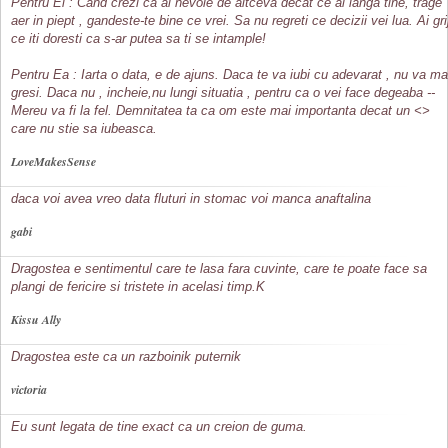
Pentru El : Cand crezi ca ai nevoie de altceva decat ce ai langa tine, trage
aer in piept , gandeste-te bine ce vrei. Sa nu regreti ce decizii vei lua. Ai gri
ce iti doresti ca s-ar putea sa ti se intample!
Pentru Ea : Iarta o data, e de ajuns. Daca te va iubi cu adevarat , nu va ma
gresi. Daca nu , incheie,nu lungi situatia , pentru ca o vei face degeaba --
Mereu va fi la fel. Demnitatea ta ca om este mai importanta decat un <
>
care nu stie sa iubeasca.
LoveMakesSense
daca voi avea vreo data fluturi in stomac voi manca anaftalina
gabi
Dragostea e sentimentul care te lasa fara cuvinte, care te poate face sa
plangi de fericire si tristete in acelasi timp.K
Kissu Ally
Dragostea este ca un razboinik puternik
victoria
Eu sunt legata de tine exact ca un creion de guma.