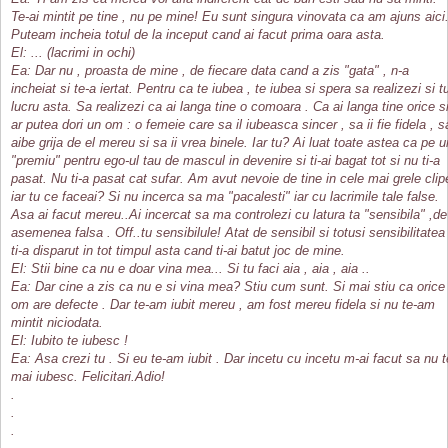
Te-ai mintit pe tine , nu pe mine! Eu sunt singura vinovata ca am ajuns aici
Puteam incheia totul de la inceput cand ai facut prima oara asta.
El: ... (lacrimi in ochi)
Ea: Dar nu , proasta de mine , de fiecare data cand a zis "gata" , n-a
incheiat si te-a iertat. Pentru ca te iubea , te iubea si spera sa realizezi si t
lucru asta. Sa realizezi ca ai langa tine o comoara . Ca ai langa tine orice si
ar putea dori un om : o femeie care sa il iubeasca sincer , sa ii fie fidela , s
aibe grija de el mereu si sa ii vrea binele. Iar tu? Ai luat toate astea ca pe u
"premiu" pentru ego-ul tau de mascul in devenire si ti-ai bagat tot si nu ti-a
pasat. Nu ti-a pasat cat sufar. Am avut nevoie de tine in cele mai grele clip
iar tu ce faceai? Si nu incerca sa ma "pacalesti" iar cu lacrimile tale false.
Asa ai facut mereu..Ai incercat sa ma controlezi cu latura ta "sensibila" ,de
asemenea falsa . Off..tu sensibilule! Atat de sensibil si totusi sensibilitatea
ti-a disparut in tot timpul asta cand ti-ai batut joc de mine.
El: Stii bine ca nu e doar vina mea... Si tu faci aia , aia , aia ..
Ea: Dar cine a zis ca nu e si vina mea? Stiu cum sunt. Si mai stiu ca orice
om are defecte . Dar te-am iubit mereu , am fost mereu fidela si nu te-am
mintit niciodata.
El: Iubito te iubesc !
Ea: Asa crezi tu . Si eu te-am iubit . Dar incetu cu incetu m-ai facut sa nu t
mai iubesc. Felicitari.Adio!
.
.
.