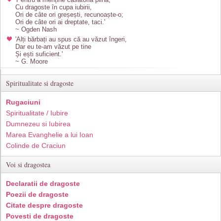
Cu dragoste în cupa iubirii,
Ori de câte ori greșești, recunoaște-o;
Ori de câte ori ai dreptate, taci.'
~ Ogden Nash
'Alți bărbați au spus că au văzut îngeri,
Dar eu te-am văzut pe tine
Și ești suficient.'
~ G. Moore
Spiritualitate si dragoste
Rugaciuni
Spiritualitate / Iubire
Dumnezeu si Iubirea
Marea Evanghelie a lui Ioan
Colinde de Craciun
Voi si dragostea
Declaratii de dragoste
Poezii de dragoste
Citate despre dragoste
Povesti de dragoste