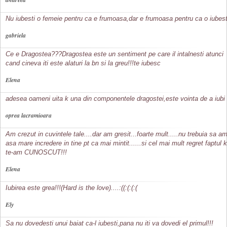
Nu iubesti o femeie pentru ca e frumoasa,dar e frumoasa pentru ca o iubest
gabriela
Ce e Dragostea???Dragostea este un sentiment pe care il intalnesti atunci
cand cineva iti este alaturi la bn si la greu!!!te iubesc
Elena
adesea oameni uita k una din componentele dragostei,este vointa de a iubi
oprea lacramioara
Am crezut in cuvintele tale....dar am gresit...foarte mult.....nu trebuia sa a
asa mare incredere in tine pt ca mai mintit......si cel mai mult regret faptul 
te-am CUNOSCUT!!!
Elena
Iubirea este grea!!!(Hard is the love)....:((:(:(:(
Ely
Sa nu dovedesti unui baiat ca-l iubesti,pana nu iti va dovedi el primul!!!