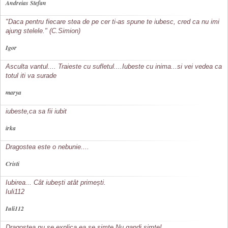
Andreias Stefan
"Daca pentru fiecare stea de pe cer ti-as spune te iubesc, cred ca nu imi
ajung stelele." (C.Simion)
Igor
Asculta vantul.... Traieste cu sufletul....Iubeste cu inima...si vei vedea ca
totul iti va surade
marya
iubeste,ca sa fii iubit
irka
Dragostea este o nebunie....
Cristi
Iubirea... Cât iubești atât primești.
Iuli112
Iuli112
Dragostea nu se explica,ea se simte.Nu gandi,simte!