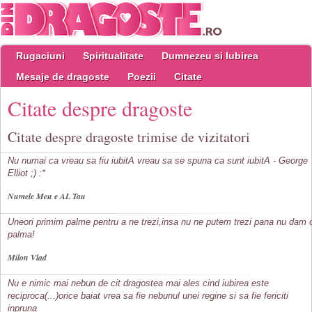
Rugaciuni
Spiritualitate
Dumnezeu si Iubirea
Mesaje de dragoste
Poezii
Citate
Citate despre dragoste
Citate despre dragoste trimise de vizitatori
Nu numai ca vreau sa fiu iubitA vreau sa se spuna ca sunt iubitA - George
Elliot ;) :*
Numele Meu e AL Tau
Uneori primim palme pentru a ne trezi,insa nu ne putem trezi pana nu dam 
palma!
Milon Vlad
Nu e nimic mai nebun de cit dragostea mai ales cind iubirea este
reciproca(...)orice baiat vrea sa fie nebunul unei regine si sa fie fericiti
inpruna