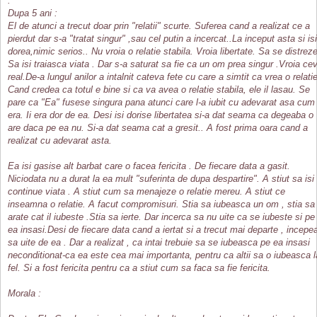
.
Dupa 5 ani :
El de atunci a trecut doar prin "relatii" scurte. Suferea cand a realizat ce a
pierdut dar s-a "tratat singur" ,sau cel putin a incercat..La inceput asta si isi
dorea,nimic serios.. Nu vroia o relatie stabila. Vroia libertate. Sa se distreze
Sa isi traiasca viata . Dar s-a saturat sa fie ca un om prea singur .Vroia ce
real.De-a lungul anilor a intalnit cateva fete cu care a simtit ca vrea o relatie
Cand credea ca totul e bine si ca va avea o relatie stabila, ele il lasau. Se
pare ca "Ea" fusese singura pana atunci care l-a iubit cu adevarat asa cum
era. Ii era dor de ea. Desi isi dorise libertatea si-a dat seama ca degeaba o
are daca pe ea nu. Si-a dat seama cat a gresit.. A fost prima oara cand a
realizat cu adevarat asta.
Ea isi gasise alt barbat care o facea fericita . De fiecare data a gasit.
Niciodata nu a durat la ea mult "suferinta de dupa despartire". A stiut sa isi
continue viata . A stiut cum sa menajeze o relatie mereu. A stiut ce
inseamna o relatie. A facut compromisuri. Stia sa iubeasca un om , stia sa 
arate cat il iubeste .Stia sa ierte. Dar incerca sa nu uite ca se iubeste si pe
ea insasi.Desi de fiecare data cand a iertat si a trecut mai departe , incepe
sa uite de ea . Dar a realizat , ca intai trebuie sa se iubeasca pe ea insasi
neconditionat-ca ea este cea mai importanta, pentru ca altii sa o iubeasca l
fel. Si a fost fericita pentru ca a stiut cum sa faca sa fie fericita.
Morala :