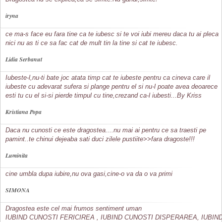
iryna
ce ma-s face eu fara tine ca te iubesc si te voi iubi mereu daca tu ai pleca
nici nu as ti ce sa fac cat de mult tin la tine si cat te iubesc.
Lidia Serbanut
Iubeste-l,nu-ti bate joc atata timp cat te iubeste pentru ca cineva care il
iubeste cu adevarat sufera si plange pentru el si nu-l poate avea deoarece
esti tu cu el si-si pierde timpul cu tine,crezand ca-l iubesti...By Kriss
Kristiana Popa
Daca nu cunosti ce este dragostea....nu mai ai pentru ce sa traesti pe
pamint..te chinui dejeaba sati duci zilele pustiite>>fara dragoste!!!
Luminita
cine umbla dupa iubire,nu ova gasi,cine-o va da o va primi
SIMONA
Dragostea este cel mai frumos sentiment uman
IUBIND CUNOSTI FERICIREA , IUBIND CUNOSTI DISPERAREA, IUBIN