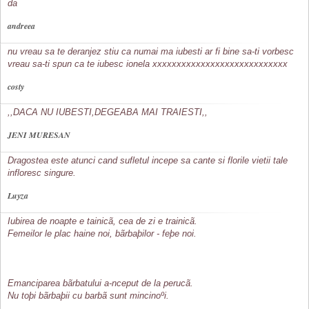
da
andreea
nu vreau sa te deranjez stiu ca numai ma iubesti ar fi bine sa-ti vorbesc
vreau sa-ti spun ca te iubesc ionela xxxxxxxxxxxxxxxxxxxxxxxxxxxx
costy
,,DACA NU IUBESTI,DEGEABA MAI TRAIESTI,,
JENI MURESAN
Dragostea este atunci cand sufletul incepe sa cante si florile vietii tale
infloresc singure.
Luyza
Iubirea de noapte e tainicã, cea de zi e trainicã.
Femeilor le plac haine noi, bãrbaþilor - feþe noi.
Emanciparea bãrbatului a-nceput de la perucã.
Nu toþi bãrbaþii cu barbã sunt mincinoºi.