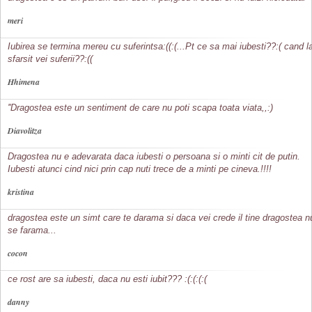
meri
Iubirea se termina mereu cu suferintsa:((:(...Pt ce sa mai iubesti??:( cand l
sfarsit vei suferii??:((
Hhimena
''Dragostea este un sentiment de care nu poti scapa toata viata,,:)
Diavolitza
Dragostea nu e adevarata daca iubesti o persoana si o minti cit de putin.
Iubesti atunci cind nici prin cap nuti trece de a minti pe cineva.!!!!
kristina
dragostea este un simt care te darama si daca vei crede il tine dragostea n
se farama...
cocon
ce rost are sa iubesti, daca nu esti iubit??? :(:(:(:(
danny