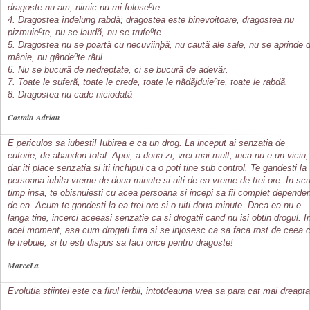
dragoste nu am, nimic nu-mi foloseºte.
4. Dragostea îndelung rabdã; dragostea este binevoitoare, dragostea nu
pizmuieºte, nu se laudã, nu se trufeºte.
5. Dragostea nu se poartã cu necuviinþã, nu cautã ale sale, nu se aprinde 
mânie, nu gândeºte rãul.
6. Nu se bucurã de nedreptate, ci se bucurã de adevãr.
7. Toate le suferã, toate le crede, toate le nãdãjduieºte, toate le rabdã.
8. Dragostea nu cade niciodatã
Cosmin Adrian
E periculos sa iubesti! Iubirea e ca un drog. La inceput ai senzatia de
euforie, de abandon total. Apoi, a doua zi, vrei mai mult, inca nu e un viciu,
dar iti place senzatia si iti inchipui ca o poti tine sub control. Te gandesti la
persoana iubita vreme de doua minute si uiti de ea vreme de trei ore. In scu
timp insa, te obisnuiesti cu acea persoana si incepi sa fii complet depende
de ea. Acum te gandesti la ea trei ore si o uiti doua minute. Daca ea nu e
langa tine, incerci aceeasi senzatie ca si drogatii cand nu isi obtin drogul. I
acel moment, asa cum drogati fura si se injosesc ca sa faca rost de ceea 
le trebuie, si tu esti dispus sa faci orice pentru dragoste!
MarceLa
Evolutia stiintei este ca firul ierbii, intotdeauna vrea sa para cat mai dreapta