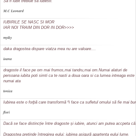
Sa fi iubit trebiue sa iubesti.
M.C Leonard
IUBIRILE SE NASC SI MOR
IAR NOI TRAIM DIN DOR IN DOR>>>>
myiky
daka dragostea dispare viatza mea nu are valoare....
ioana
dragoste il face pe om mai frumos,mai tandru,mai om.Numai alaturi de
persoana iubita poti simti ca te nasti a doua oara si ca lumea intreaga este
numai ata
tonica
Iubirea este o forþã care transformã ºi face ca sufletul omului sã fie mai bu
flori
Dacã se face distincție între dragoste și iubire, atunci am putea accpeta cã
Dragostea pretinde întregirea eului; iubirea asigurã apartența eului lume.