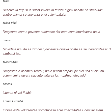
Mina
Desculti la trup si la suflet inveliti in frunze ruginii uscate,ne strecuram
printre ghimpi cu speranta unei culori patate.
Milon Vlad
Dragostea este o poveste straveche,dar care este intotdeauna noua
raluca
Niciodata nu uita sa zimbesti,deoarece cineva poate sa se indradosteasc d
zimbetul tau.
Morari Ana
Dragostea e asemeni febrei ; nu le putem stapani pe nici una si nici nu
putem limita durata sau intensitatea lor. - LaRochefocauld
Simona
iubeste si vei fi iubit
Ariana Carablut
Iubirea este volupteatea somptuoasa spre imaculitatea Edenului etern.