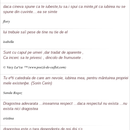
daca cineva spune ca te iubeste,tu sa.i spui ca minte,pt ca iubirea nu se
spune din cuvinte....ea se simte
flory
lui trebuie sa'i pese de tine nu tie de el
isabella
Sunt cu capul pe umeri ,dar tradat de aparente ,
Ca incerc sa te privesc , dincolo de frumusete .
© Vasy Luºcu ™ (www.poezii-de-suflet.com)
Tu eºti catedrala de care am nevoie, iubirea mea, pentru mântuirea propriei
mele existenþe. (Sorin Cerin)
Sanda Rogoz
Dragostea adevarata ...inseamna respect ...daca respectul nu exista ...nu
exista nici dragostea
cristina
dragostea este o tara dependenta de noi doi <
>................