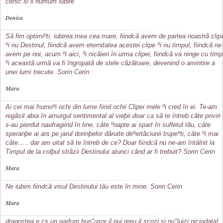
cersc si il numum iubire
Denisa
Sã fim optimiºti, iubirea mea cea mare, fiindcã avem de partea noastrã clip
ºi nu Destinul, fiindcã avem eternitatea acestei clipe ºi nu timpul, fiindcã ne
avem pe noi, acum ºi aici, ºi nicãieri în urma clipei, fiindcã va ninge cu timp
ºi aceastã urmã va fi îngropatã de stele cãzãtoare, devenind o amintire a
unei lumi trecute. Sorin Cerin
Mara
Ai cei mai frumoºi ochi din lume fiind ochii Clipei mele ºi cred în ei. Te-am
regãsit abia în amurgul sentimental al vieþii doar ca sã te întreb câte priviri
s-au pierdut naufragiind în tine, câte ºoapte ai spart în sufletul tãu, câte
speranþe ai ars pe jarul dorinþelor dãruite deºertãciunii trupeºti, câte ºi mai
câte….. dar am uitat sã te întreb de ce? Doar fiindcã nu ne-am întâlnit la
Timpul de la colþul strãzii Destinului atunci când ar fi trebuit? Sorin Cerin
Mara
Ne iubim fiindcã visul Destinului tãu este în mine. Sorin Cerin
Mara
dragostea e cs un parfum bun"usor il pui,greu il scozi si nu"luizi niciodata!