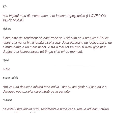
Ely
esti ingerul meu din veata mea si te iubesc te pwp dulce (I LOVE YOU
VERY MUCK)
elyboss
iubire este un sentiment pe care trebe sa il sti cum sa il pretuiesti.Cel ce
iubeste si nu va fii niciodata inselat ,dar daca persoana nu realizeaza si nu
simpte nimic e un mare pacat. Asta a fost tot va pwp si aveti grija pt k
dragoste si iubirea insala tot timpu si in ori ce moment.
elysa
>:D<
Boros Adela
Am vrut sa daruiesc iubirea mea cuiva...dar nu am gasit cui,asa ca v-o
daruiesc voua...celor care intrati pe acest site.
roberta
ce este iubire?iubira sunt sentimentele bune cat si rele.le adunam intr-un