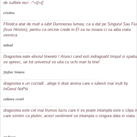
de suflete reci :-*=((=((
cristina
Ffiindca atat de mult a iubit Dumnezeu lumea, ca a dat pe Singurul Sau Fiu
(Isus Hristos), pentru ca oricine crede in El sa nu moara ci sa aiba viata
vesnica.
mihail
Dragostea eate elixirul tineretii ! Atunci cand esti indragoatit timpul si spatiu
se opresc, iar tot universul se uita cu ochi mari la tine!
Ștefan Simion
dragostea e un coctaill...alege ti doar aroma care o iubesti mai mult by
InGerul NoPtii
calianu costel
dragostea este cel mai frumos lucru care ti se poate intampla este o clipa i
care simtim ca plutim, acest sentiment se intampla o singura data in viata.
andreea