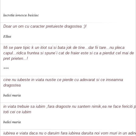
lucretia ionescu buiciuc
Doar un om cu caracter pretuieste dragostea :)!
Ellaa
Mi se pare tipic k un itiot sa`si bata jok de tine...dar fii tare...nu pleca
capul...ridica fruntea si spune`i cat de fraier este si ca a pierdut cel mai de
pret prieten...!
***
cine nu iubeste in viata nustie ce pierde cu adevarat si ce inseamna
dragostea
balici maria
in viata trebuie sa iubim ,fara dragoste nu santem nimik,ea ne face fericiti p
toti cei ce iubim
balici maria
iubirea e viata daca nu o daruim fara iubirea daruita noi vom muri in un adin