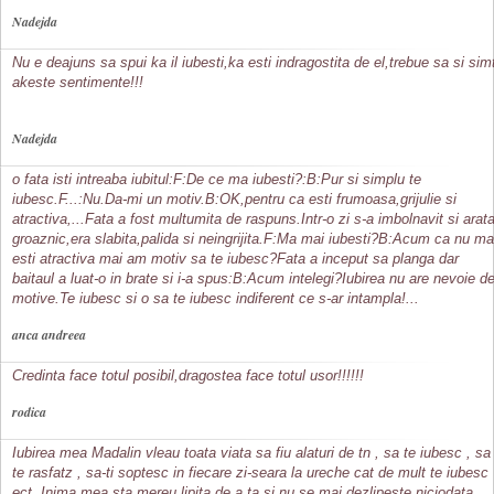
Nadejda
Nu e deajuns sa spui ka il iubesti,ka esti indragostita de el,trebue sa si simt
akeste sentimente!!!
Nadejda
o fata isti intreaba iubitul:F:De ce ma iubesti?:B:Pur si simplu te
iubesc.F...:Nu.Da-mi un motiv.B:OK,pentru ca esti frumoasa,grijulie si
atractiva,...Fata a fost multumita de raspuns.Intr-o zi s-a imbolnavit si arat
groaznic,era slabita,palida si neingrijita.F:Ma mai iubesti?B:Acum ca nu ma
esti atractiva mai am motiv sa te iubesc?Fata a inceput sa planga dar
baitaul a luat-o in brate si i-a spus:B:Acum intelegi?Iubirea nu are nevoie d
motive.Te iubesc si o sa te iubesc indiferent ce s-ar intampla!...
anca andreea
Credinta face totul posibil,dragostea face totul usor!!!!!!
rodica
Iubirea mea Madalin vleau toata viata sa fiu alaturi de tn , sa te iubesc , sa
te rasfatz , sa-ti soptesc in fiecare zi-seara la ureche cat de mult te iubesc
ect. Inima mea sta mereu lipita de a ta si nu se mai dezlipeste niciodata.