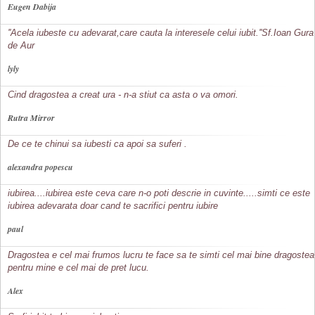
Eugen Dabija
''Acela iubeste cu adevarat,care cauta la interesele celui iubit.''Sf.Ioan Gura
de Aur
lyly
Cind dragostea a creat ura - n-a stiut ca asta o va omori.
Rutra Mirror
De ce te chinui sa iubesti ca apoi sa suferi .
alexandra popescu
iubirea....iubirea este ceva care n-o poti descrie in cuvinte.....simti ce este
iubirea adevarata doar cand te sacrifici pentru iubire
paul
Dragostea e cel mai frumos lucru te face sa te simti cel mai bine dragostea
pentru mine e cel mai de pret lucu.
Alex