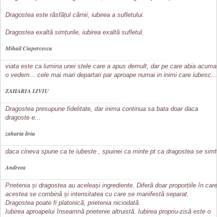
Dragostea este rãsfãțul cãrnii, iubirea a sufletului.
Dragostea exaltã simțurile, iubirea exaltã sufletul.
Mihail Ciupercescu
viata este ca lumina unei stele care a apus demult, dar pe care abia acuma
o vedem... cele mai mari departari par aproape numai in inimi care iubesc...
ZAHARIA LIVIU
Dragostea presupune fidelitate, dar inima continua sa bata doar daca
dragoste e...
zaharia liviu
daca cineva spune ca te iubeste , spuinei ca minte pt ca dragostea se sim
Andreea
Prietenia și dragostea au aceleași ingrediente. Diferã doar proporțiile în car
acestea se combinã și intensitatea cu care se manifestã separat.
Dragostea poate fi platonicã, prietenia niciodatã.
Iubirea aproapelui înseamnã prietenie altruistã. Iubirea propriu-zisã este o