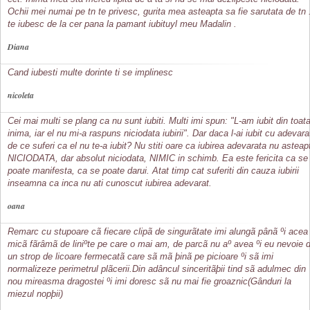
Ochii mei numai pe tn te privesc, gurita mea asteapta sa fie sarutata de tn 
te iubesc de la cer pana la pamant iubituyl meu Madalin .
Diana
Cand iubesti multe dorinte ti se implinesc
nicoleta
Cei mai multi se plang ca nu sunt iubiti. Multi imi spun: "L-am iubit din toat
inima, iar el nu mi-a raspuns niciodata iubirii". Dar daca l-ai iubit cu adevara
de ce suferi ca el nu te-a iubit? Nu stiti oare ca iubirea adevarata nu asteap
NICIODATA, dar absolut niciodata, NIMIC in schimb. Ea este fericita ca se
poate manifesta, ca se poate darui. Atat timp cat suferiti din cauza iubirii
inseamna ca inca nu ati cunoscut iubirea adevarat.
oana
Remarc cu stupoare cã fiecare clipã de singurãtate imi alungã pânã ºi acea
micã fãrâmã de liniºte pe care o mai am, de parcã nu aº avea ºi eu nevoie 
un strop de licoare fermecatã care sã mã þinã pe picioare ºi sã imi
normalizeze perimetrul plãcerii.Din adâncul sinceritãþii tind sã adulmec din
nou mireasma dragostei ºi imi doresc sã nu mai fie groaznic(Gânduri la
miezul nopþii)