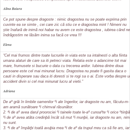
Alina Baiura
Ce pot spune despre dragoste : nimic dragostea nu se poate exprima prin
cuvinte ea se simte , cei care zic cã stiu ce e dragostea mint ! Nimeni nu
știe înafarã de inimã noi habar nu avem ce este dragostea , iubirea când ne
îndrãgostim ne lãsãm inima sa facã ce vrea !!!
Elena
“Cel mai frumos dintre toate lucrurile in viata este sa intalnesti o alta fiinta
umana alaturi de care sa iti petreci viata. Relatia este o adancime tot mai
mare, frumusete si bucurie o data cu trecerea anilor. Iubirea dintre doua
persoane este cel mai minunat lucru. Dragostea nu poate fi gasita daca o
cauti in disperare sau daca iti doresti si te rogi sa o ai. Este vorba despre u
accident divin si cel mai minunat lucru al vietii.”
Adriana
De aº grãi în limbile oamenilor ºi ale îngerilor, iar dragoste nu am, fãcutu-m-
am aramã sunãtoare ºi chimval rãsunãtor.
2. ªi de aº avea darul proorociei ºi tainele toate le-aº cunoaºte ºi orice ºtiinþã
ºi de aº avea atâta credinþã încât sã mut ºi munþii, iar dragoste nu am, nim
nu sunt.
3. ªi de aº împãrþi toatã avuþia mea ºi de aº da trupul meu ca sã fie ars, iar