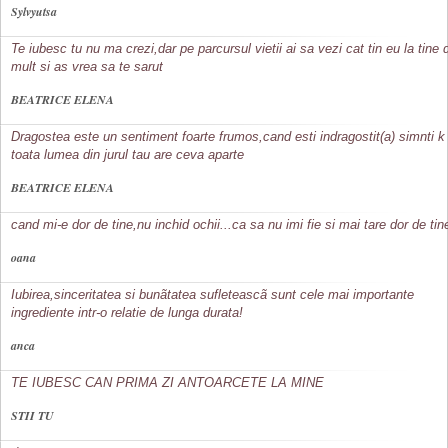
Sylvyutsa
Te iubesc tu nu ma crezi,dar pe parcursul vietii ai sa vezi cat tin eu la tine 
mult si as vrea sa te sarut
BEATRICE ELENA
Dragostea este un sentiment foarte frumos,cand esti indragostit(a) simnti k
toata lumea din jurul tau are ceva aparte
BEATRICE ELENA
cand mi-e dor de tine,nu inchid ochii...ca sa nu imi fie si mai tare dor de tin
oana
Iubirea,sinceritatea si bunãtatea sufleteascã sunt cele mai importante
ingrediente intr-o relatie de lunga durata!
anca
TE IUBESC CAN PRIMA ZI ANTOARCETE LA MINE
STII TU