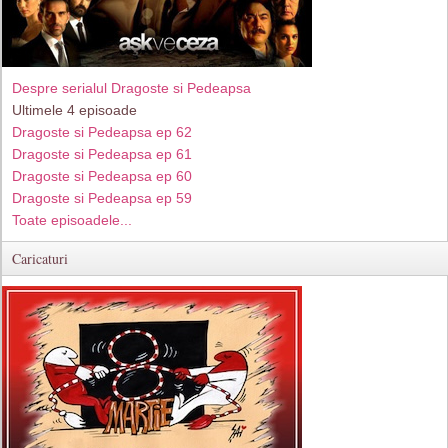
Despre serialul Dragoste si Pedeapsa
Ultimele 4 episoade
Dragoste si Pedeapsa ep 62
Dragoste si Pedeapsa ep 61
Dragoste si Pedeapsa ep 60
Dragoste si Pedeapsa ep 59
Toate episoadele...
Caricaturi