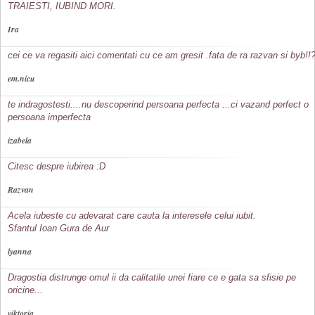
TRAIESTI, IUBIND MORI.
Ira
cei ce va regasiti aici comentati cu ce am gresit .fata de ra razvan si byb!!
em.nicu
te indragostesti....nu descoperind persoana perfecta ...ci vazand perfect o
persoana imperfecta
izabela
Citesc despre iubirea :D
Razvan
Acela iubeste cu adevarat care cauta la interesele celui iubit.
Sfantul Ioan Gura de Aur
lyanna
Dragostia distrunge omul ii da calitatile unei fiare ce e gata sa sfisie pe
oricine...
viktoria