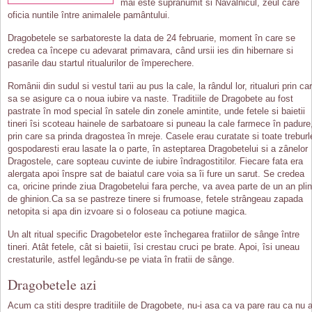
mai este supranumit si Navalnicul, zeul care
oficia nuntile între animalele pamântului.
Dragobetele se sarbatoreste la data de 24 februarie, moment în care se
credea ca începe cu adevarat primavara, când ursii ies din hibernare si
pasarile dau startul ritualurilor de împerechere.
Românii din sudul si vestul tarii au pus la cale, la rândul lor, ritualuri prin ca
sa se asigure ca o noua iubire va naste. Traditiile de Dragobete au fost
pastrate în mod special în satele din zonele amintite, unde fetele si baietii
tineri îsi scoteau hainele de sarbatoare si puneau la cale farmece în padure
prin care sa prinda dragostea în mreje. Casele erau curatate si toate treburl
gospodaresti erau lasate la o parte, în asteptarea Dragobetelui si a zânelor
Dragostele, care sopteau cuvinte de iubire îndragostitilor. Fiecare fata era
alergata apoi înspre sat de baiatul care voia sa îi fure un sarut. Se credea
ca, oricine prinde ziua Dragobetelui fara perche, va avea parte de un an plin
de ghinion.Ca sa se pastreze tinere si frumoase, fetele strângeau zapada
netopita si apa din izvoare si o foloseau ca potiune magica.
Un alt ritual specific Dragobetelor este închegarea fratiilor de sânge între
tineri. Atât fetele, cât si baietii, îsi crestau cruci pe brate. Apoi, îsi uneau
crestaturile, astfel legându-se pe viata în fratii de sânge.
Dragobetele azi
Acum ca stiti despre traditiile de Dragobete, nu-i asa ca va pare rau ca nu a