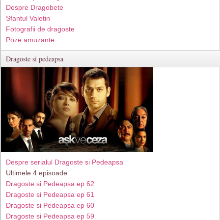
Despre Dragobete
Sfantul Valetin
Fotografii de dragoste
Poze amuzante
Dragoste si pedeapsa
Despre serialul Dragoste si Pedeapsa
Ultimele 4 episoade
Dragoste si Pedeapsa ep 62
Dragoste si Pedeapsa ep 61
Dragoste si Pedeapsa ep 60
Dragoste si Pedeapsa ep 59