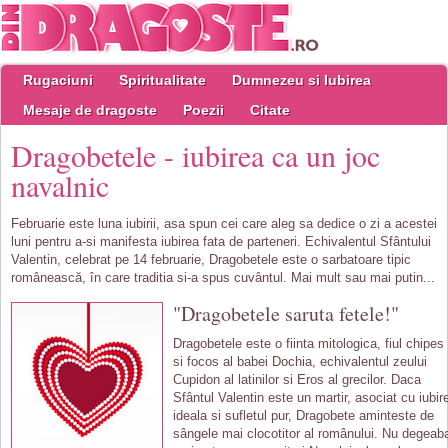
Rugaciuni
Spiritualitate
Dumnezeu si Iubirea
Mesaje de dragoste
Poezii
Citate
Dragobetele - iubirea ca un joc
navalnic
Februarie este luna iubirii, asa spun cei care aleg sa dedice o zi a acestei
luni pentru a-si manifesta iubirea fata de parteneri. Echivalentul Sfântului
Valentin, celebrat pe 14 februarie, Dragobetele este o sarbatoare tipic
românească, în care traditia si-a spus cuvântul. Mai mult sau mai putin...
"Dragobetele saruta fetele!"
Dragobetele este o fiinta mitologica, fiul chipes
si focos al babei Dochia, echivalentul zeului
Cupidon al latinilor si Eros al grecilor. Daca
Sfântul Valentin este un martir, asociat cu iubir
ideala si sufletul pur, Dragobete aminteste de
sângele mai clocotitor al românului. Nu degeab