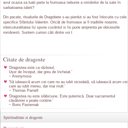
avut ocazia sa luati parte la frumoasa nebunie a românilor de la sate în
sarbatoarea iubirii?
Din pacate, ritualurile de Dragobete s-au pierdut si au fost înlocuite cu cele
specifice Sfântului Valentin. Oricât de frumoase ar fi traditiile noastre,
intercuturalitatea îsi spune cuvântul si îsi pune amprenta pe obiceiurile
românesti. Suntem curiosi câti dintre voi t
Citate de dragoste
'Dragostea este ca războiul,
Ușor de început, dar greu de încheiat.'
~ Anonymous
'Să iubească acum cei care nu au iubit niciodată; să iubească acum cei
care au iubit mereu, dar mai mult.'
~ Thomas Parnell
'Dragostea nu este slăbiciune. Este puternică. Doar sacramentul
căsătoriei o poate conține.'
~ Boris Pasternak
Spiritualitate si dragoste