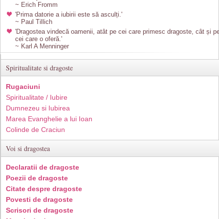
~ Erich Fromm
'Prima datorie a iubirii este să asculți.'
~ Paul Tillich
'Dragostea vindecă oamenii, atât pe cei care primesc dragoste, cât și p
cei care o oferă.'
~ Karl A Menninger
Spiritualitate si dragoste
Rugaciuni
Spiritualitate / Iubire
Dumnezeu si Iubirea
Marea Evanghelie a lui Ioan
Colinde de Craciun
Voi si dragostea
Declaratii de dragoste
Poezii de dragoste
Citate despre dragoste
Povesti de dragoste
Scrisori de dragoste