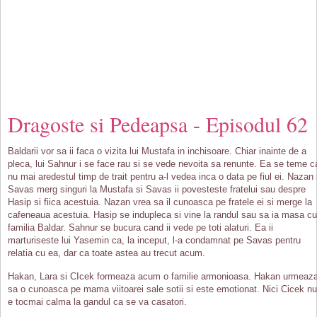
Dragoste si Pedeapsa - Episodul 62
Baldarii vor sa ii faca o vizita lui Mustafa in inchisoare. Chiar inainte de a
pleca, lui Sahnur i se face rau si se vede nevoita sa renunte. Ea se teme c
nu mai aredestul timp de trait pentru a-l vedea inca o data pe fiul ei. Nazan 
Savas merg singuri la Mustafa si Savas ii povesteste fratelui sau despre
Hasip si fiica acestuia. Nazan vrea sa il cunoasca pe fratele ei si merge la
cafeneaua acestuia. Hasip se indupleca si vine la randul sau sa ia masa cu
familia Baldar. Sahnur se bucura cand ii vede pe toti alaturi. Ea ii
marturiseste lui Yasemin ca, la inceput, l-a condamnat pe Savas pentru
relatia cu ea, dar ca toate astea au trecut acum.
Hakan, Lara si CIcek formeaza acum o familie armonioasa. Hakan urmeaz
sa o cunoasca pe mama viitoarei sale sotii si este emotionat. Nici Cicek nu
e tocmai calma la gandul ca se va casatori.