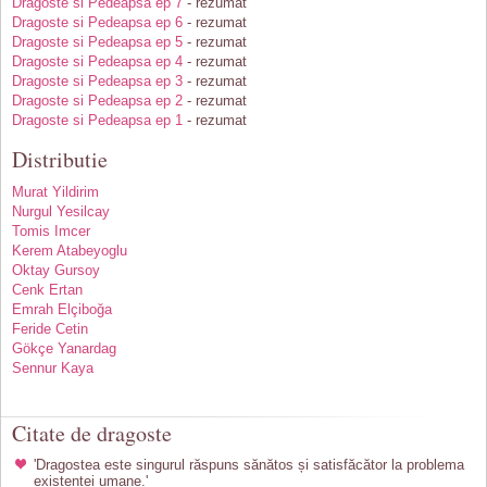
Dragoste si Pedeapsa ep 7
- rezumat
Dragoste si Pedeapsa ep 6
- rezumat
Dragoste si Pedeapsa ep 5
- rezumat
Dragoste si Pedeapsa ep 4
- rezumat
Dragoste si Pedeapsa ep 3
- rezumat
Dragoste si Pedeapsa ep 2
- rezumat
Dragoste si Pedeapsa ep 1
- rezumat
Distributie
Murat Yildirim
Nurgul Yesilcay
Tomis Imcer
Kerem Atabeyoglu
Oktay Gursoy
Cenk Ertan
Emrah Elçiboğa
Feride Cetin
Gökçe Yanardag
Sennur Kaya
Citate de dragoste
'Dragostea este singurul răspuns sănătos și satisfăcător la problema
existenței umane.'