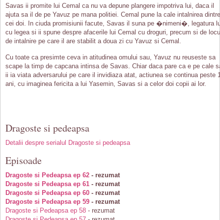
Savas ii promite lui Cemal ca nu va depune plangere impotriva lui, daca il
ajuta sa il de pe Yavuz pe mana politiei. Cemal pune la cale intalnirea dintr
cei doi. In ciuda promisiunii facute, Savas il suna pe �nimeni�, legatura lu
cu legea si ii spune despre afacerile lui Cemal cu droguri, precum si de locu
de intalnire pe care il are stabilit a doua zi cu Yavuz si Cemal.
Cu toate ca presimte ceva in atitudinea omului sau, Yavuz nu reuseste sa
scape la timp de capcana intinsa de Savas. Chiar daca pare ca e pe cale s
ii ia viata adversarului pe care il invidiaza atat, actiunea se continua peste 
ani, cu imaginea fericita a lui Yasemin, Savas si a celor doi copii ai lor.
Dragoste si pedeapsa
Detalii despre serialul Dragoste si pedeapsa
Episoade
Dragoste si Pedeapsa ep 62
- rezumat
Dragoste si Pedeapsa ep 61
- rezumat
Dragoste si Pedeapsa ep 60
- rezumat
Dragoste si Pedeapsa ep 59
- rezumat
Dragoste si Pedeapsa ep 58
- rezumat
Dragoste si Pedeapsa ep 57
- rezumat