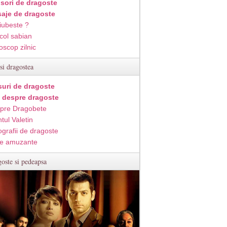
isori de dragoste
aje de dragoste
iubeste ?
col sabian
oscop zilnic
si dragostea
suri de dragoste
i despre dragoste
pre Dragobete
tul Valetin
ografii de dragoste
e amuzante
oste si pedeapsa