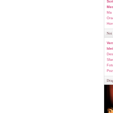
Scr
Mes
Ma 
Ora
Hor
Noi 
Ver
Ide
Des
Sfan
Fot
Poz
Drag