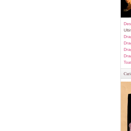
Des
Ult
Dra
Dra
Dra
Dra
Toa
Cari