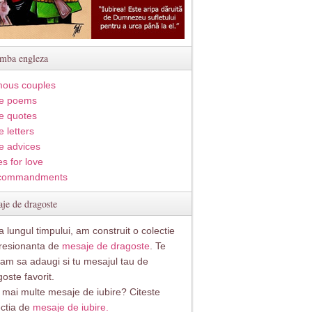
imba engleza
ous couples
e poems
e quotes
 letters
e advices
s for love
commandments
je de dragoste
 lungul timpului, am construit o colectie
resionanta de
mesaje de dragoste
. Te
itam sa adaugi si tu mesajul tau de
oste favorit.
i mai multe mesaje de iubire? Citeste
ectia de
mesaje de iubire.