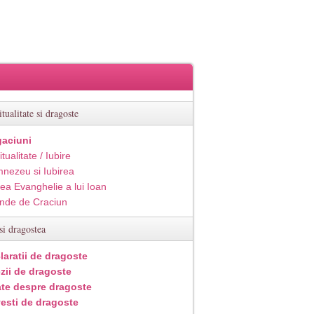
itualitate si dragoste
aciuni
itualitate / Iubire
nezeu si Iubirea
ea Evanghelie a lui Ioan
inde de Craciun
si dragostea
laratii de dragoste
zii de dragoste
ate despre dragoste
esti de dragoste