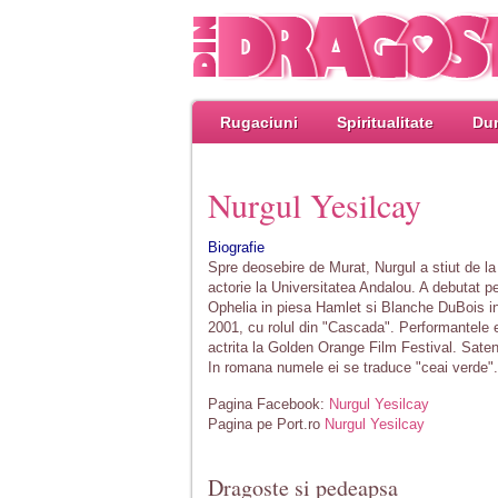
Rugaciuni
Spiritualitate
Dum
Nurgul Yesilcay
Biografie
Spre deosebire de Murat, Nurgul a stiut de la
actorie la Universitatea Andalou. A debutat p
Ophelia in piesa Hamlet si Blanche DuBois in 
2001, cu rolul din "Cascada". Performantele 
actrita la Golden Orange Film Festival. Saten
In romana numele ei se traduce "ceai verde".
Pagina Facebook:
Nurgul Yesilcay
Pagina pe Port.ro
Nurgul Yesilcay
Dragoste si pedeapsa