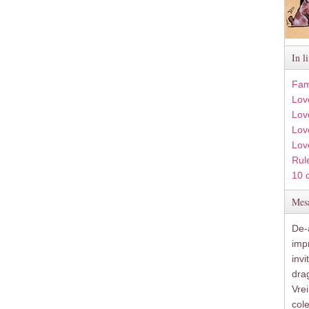
In l
Fam
Lov
Lov
Love
Lov
Rule
10 
Mesa
De-a
imp
inv
drag
Vre
col