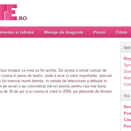
nezeu si Iubirea
Mesaje de dragoste
Poezii
Citate
Spir
Rug
Spir
 bun inceput ca vrea sa fie actrita. De aceea a urmat cursuri de
Dum
e scena in piese de teatru, unde a avut si roluri importante, precum
Mar
Un tramvai numit dorinta. In seriale de televiziune a debutat in
Col
ei pe ecran s-au concretizat intr-un premiu pentru cea mai buna
a de 34 de ani si-a cunoscut sotul in 2004, pe platourile de filmare.
Voi 
Dec
Poe
Cit
Pov