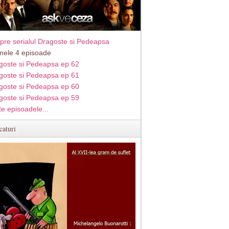
pre serialul Dragoste si Pedeapsa
imele 4 episoade
goste si Pedeapsa ep 62
goste si Pedeapsa ep 61
goste si Pedeapsa ep 60
goste si Pedeapsa ep 59
te episoadele...
caturi