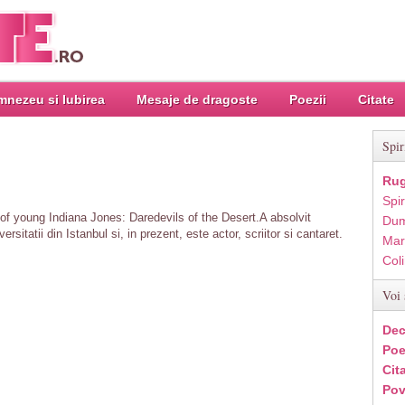
nezeu si Iubirea
Mesaje de dragoste
Poezii
Citate
Spir
Rug
Spir
 of young Indiana Jones: Daredevils of the Desert.A absolvit
Dum
itatii din Istanbul si, in prezent, este actor, scriitor si cantaret.
Mar
Col
Voi 
Dec
Poe
Cit
Pov