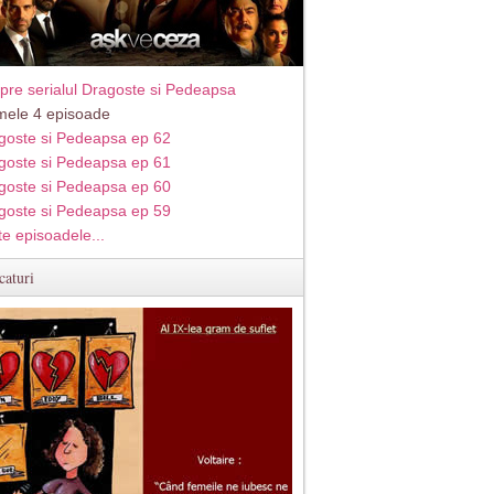
pre serialul Dragoste si Pedeapsa
imele 4 episoade
goste si Pedeapsa ep 62
goste si Pedeapsa ep 61
goste si Pedeapsa ep 60
goste si Pedeapsa ep 59
te episoadele...
caturi