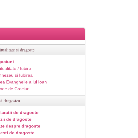
itualitate si dragoste
aciuni
itualitate / Iubire
nezeu si Iubirea
ea Evanghelie a lui Ioan
inde de Craciun
si dragostea
laratii de dragoste
zii de dragoste
ate despre dragoste
esti de dragoste