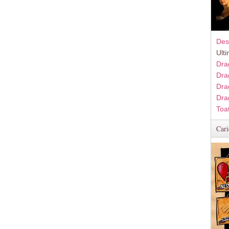
Des
Ult
Dra
Dra
Dra
Dra
Toa
Cari