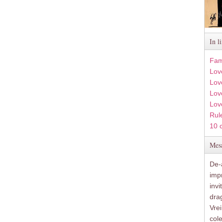
In l
Fam
Lov
Lov
Love
Lov
Rule
10 
Mesa
De-a
imp
inv
drag
Vre
col