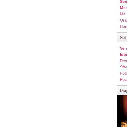
Scr
Mes
Ma 
Ora
Hor
Noi 
Ver
Ide
Des
Sfan
Fot
Poz
Drag