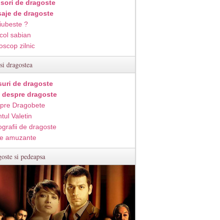
isori de dragoste
aje de dragoste
iubeste ?
col sabian
oscop zilnic
si dragostea
suri de dragoste
i despre dragoste
pre Dragobete
tul Valetin
ografii de dragoste
e amuzante
oste si pedeapsa