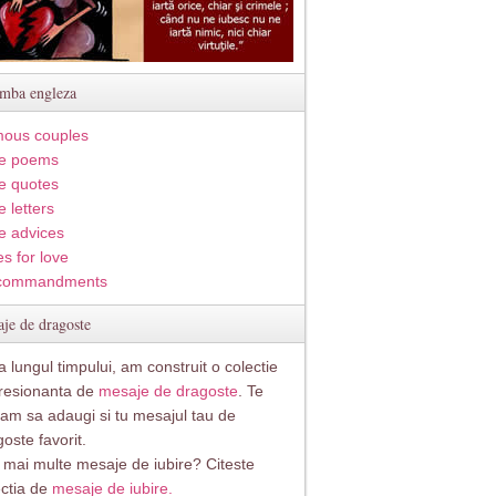
imba engleza
ous couples
e poems
e quotes
 letters
e advices
s for love
commandments
je de dragoste
 lungul timpului, am construit o colectie
resionanta de
mesaje de dragoste
. Te
itam sa adaugi si tu mesajul tau de
oste favorit.
i mai multe mesaje de iubire? Citeste
ectia de
mesaje de iubire.