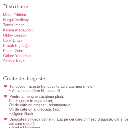
Distributie
Murat Yildirim
Nurgul Yesilcay
Tomis Imcer
Kerem Atabeyoglu
Oktay Gursoy
Cenk Ertan
Emrah Elçiboğa
Feride Cetin
Gökçe Yanardag
Sennur Kaya
Citate de dragoste
'Te iubesc - aceste trei cuvinte au viața mea în ele.'
~ Alexandrea către Nicholas III
'Pentru a menține căsătoria plină,
Cu dragoste în cupa iubirii,
Ori de câte ori greșești, recunoaște-o;
Ori de câte ori ai dreptate, taci.'
~ Ogden Nash
'Dragostea vindecă oamenii, atât pe cei care primesc dragoste, cât și p
cei care o oferă.'
~ Karl A Menninger