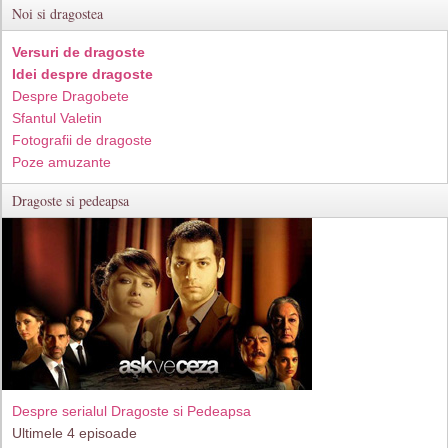
Noi si dragostea
Versuri de dragoste
Idei despre dragoste
Despre Dragobete
Sfantul Valetin
Fotografii de dragoste
Poze amuzante
Dragoste si pedeapsa
Despre serialul Dragoste si Pedeapsa
Ultimele 4 episoade