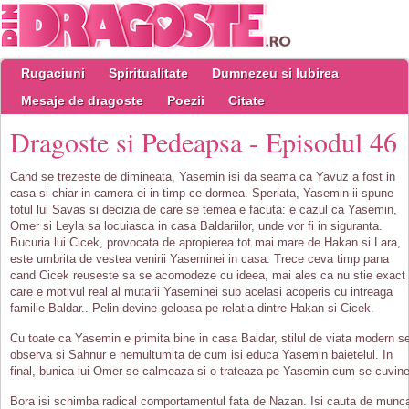
Rugaciuni
Spiritualitate
Dumnezeu si Iubirea
Mesaje de dragoste
Poezii
Citate
Dragoste si Pedeapsa - Episodul 46
Cand se trezeste de dimineata, Yasemin isi da seama ca Yavuz a fost in
casa si chiar in camera ei in timp ce dormea. Speriata, Yasemin ii spune
totul lui Savas si decizia de care se temea e facuta: e cazul ca Yasemin,
Omer si Leyla sa locuiasca in casa Baldariilor, unde vor fi in siguranta.
Bucuria lui Cicek, provocata de apropierea tot mai mare de Hakan si Lara,
este umbrita de vestea venirii Yaseminei in casa. Trece ceva timp pana
cand Cicek reuseste sa se acomodeze cu ideea, mai ales ca nu stie exact
care e motivul real al mutarii Yaseminei sub acelasi acoperis cu intreaga
familie Baldar.. Pelin devine geloasa pe relatia dintre Hakan si Cicek.
Cu toate ca Yasemin e primita bine in casa Baldar, stilul de viata modern s
observa si Sahnur e nemultumita de cum isi educa Yasemin baietelul. In
final, bunica lui Omer se calmeaza si o trateaza pe Yasemin cum se cuvine
Bora isi schimba radical comportamentul fata de Nazan. Isi cauta de munc