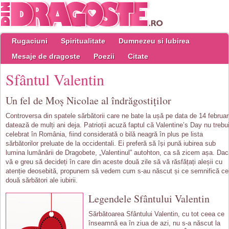
Rugaciuni
Spiritualitate
Dumnezeu si Iubirea
Mesaje de dragoste
Poezii
Citate
Sfântul Valentin
Un fel de Moș Nicolae al îndrăgostiților
Controversa din spatele sărbătorii care ne bate la ușă pe data de 14 februar
datează de mulți ani deja. Patrioții acuză faptul că Valentine’s Day nu trebu
celebrat în România, fiind considerată o bilă neagră în plus pe lista
sărbătorilor preluate de la occidentali. Ei preferă să își pună iubirea sub
lumina lumânării de Dragobete, „Valentinul” autohton, ca să zicem așa. Da
vă e greu să decideți în care din aceste două zile să vă răsfățați aleșii cu
atenție deosebită, propunem să vedem cum s-au născut și ce semnifică ce
două sărbători ale iubirii.
Legendele Sfântului Valentin
Sărbătoarea Sfântului Valentin, cu tot ceea ce
înseamnă ea în ziua de azi, nu s-a născut la