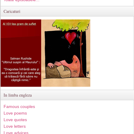
Caricaturi
In limba engleza
Famous couples
Love poems
Love quotes
Love letters
Love advices