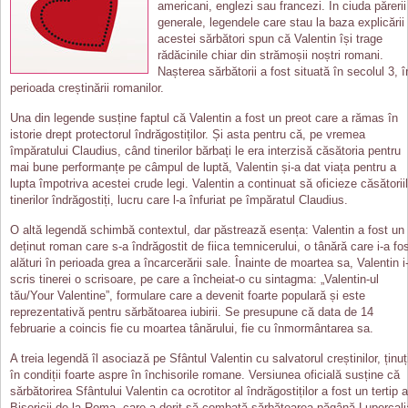
americani, englezi sau francezi. În ciuda părerii
generale, legendele care stau la baza explicării
acestei sărbători spun că Valentin își trage
rădăcinile chiar din strămoșii noștri romani.
Nașterea sărbătorii a fost situată în secolul 3, î
perioada creștinării romanilor.
Una din legende susține faptul că Valentin a fost un preot care a rămas în
istorie drept protectorul îndrăgostiților. Și asta pentru că, pe vremea
împăratului Claudius, când tinerilor bărbați le era interzisă căsătoria pentru
mai bune performanțe pe câmpul de luptă, Valentin și-a dat viața pentru a
lupta împotriva acestei crude legi. Valentin a continuat să oficieze căsătorii
tinerilor îndrăgostiți, lucru care l-a înfuriat pe împăratul Claudius.
O altă legendă schimbă contextul, dar păstrează esența: Valentin a fost un
deținut roman care s-a îndrăgostit de fiica temnicerului, o tânără care i-a fo
alături în perioada grea a încarcerării sale. Înainte de moartea sa, Valentin i
scris tinerei o scrisoare, pe care a încheiat-o cu sintagma: „Valentin-ul
tău/Your Valentine”, formulare care a devenit foarte populară și este
reprezentativă pentru sărbătoarea iubirii. Se presupune că data de 14
februarie a coincis fie cu moartea tânărului, fie cu înmormântarea sa.
A treia legendă îl asociază pe Sfântul Valentin cu salvatorul creștinilor, ținuț
în condiții foarte aspre în închisorile romane. Versiunea oficială susține că
sărbătorirea Sfântului Valentin ca ocrotitor al îndrăgostiților a fost un tertip a
Bisericii de la Roma, care a dorit să combată sărbătoarea păgână Lupercali