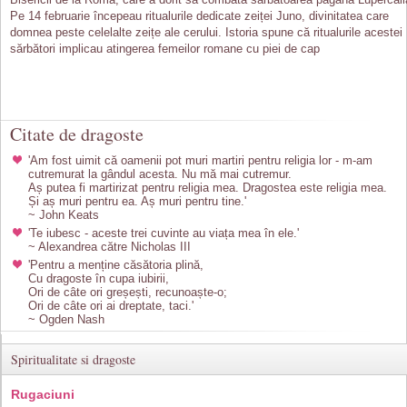
Pe 14 februarie începeau ritualurile dedicate zeiței Juno, divinitatea care
domnea peste celelalte zeițe ale cerului. Istoria spune că ritualurile acestei
sărbători implicau atingerea femeilor romane cu piei de cap
Citate de dragoste
'Am fost uimit că oamenii pot muri martiri pentru religia lor - m-am
cutremurat la gândul acesta. Nu mă mai cutremur.
Aș putea fi martirizat pentru religia mea. Dragostea este religia mea.
Și aș muri pentru ea. Aș muri pentru tine.'
~ John Keats
'Te iubesc - aceste trei cuvinte au viața mea în ele.'
~ Alexandrea către Nicholas III
'Pentru a menține căsătoria plină,
Cu dragoste în cupa iubirii,
Ori de câte ori greșești, recunoaște-o;
Ori de câte ori ai dreptate, taci.'
~ Ogden Nash
Spiritualitate si dragoste
Rugaciuni