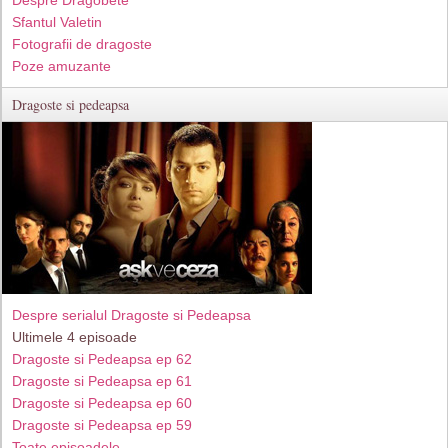
Despre Dragobete
Sfantul Valetin
Fotografii de dragoste
Poze amuzante
Dragoste si pedeapsa
Despre serialul Dragoste si Pedeapsa
Ultimele 4 episoade
Dragoste si Pedeapsa ep 62
Dragoste si Pedeapsa ep 61
Dragoste si Pedeapsa ep 60
Dragoste si Pedeapsa ep 59
Toate episoadele...