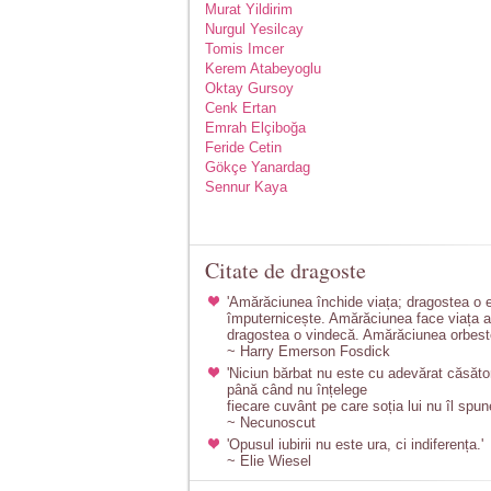
Murat Yildirim
Nurgul Yesilcay
Tomis Imcer
Kerem Atabeyoglu
Oktay Gursoy
Cenk Ertan
Emrah Elçiboğa
Feride Cetin
Gökçe Yanardag
Sennur Kaya
Citate de dragoste
'Amărăciunea închide viața; dragostea o 
împuternicește. Amărăciunea face viața a
dragostea o vindecă. Amărăciunea orbeste 
~ Harry Emerson Fosdick
'Niciun bărbat nu este cu adevărat căsător
până când nu înțelege
fiecare cuvânt pe care soția lui nu îl spun
~ Necunoscut
'Opusul iubirii nu este ura, ci indiferența.'
~ Elie Wiesel