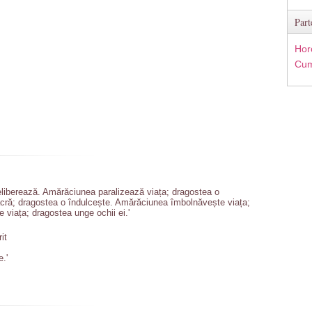
Part
Hor
Cum
eliberează. Amărăciunea paralizează viața; dragostea o
cră; dragostea o îndulcește. Amărăciunea îmbolnăvește viața;
viața; dragostea unge ochii ei.'
it
e.'