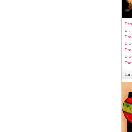
Des
Ult
Dra
Dra
Dra
Dra
Toa
Cari