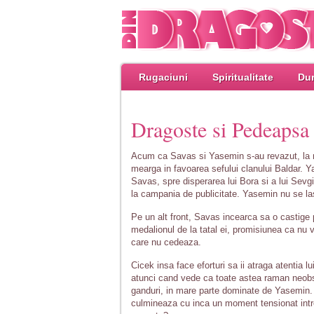
Rugaciuni
Spiritualitate
Dum
Dragoste si Pedeapsa 
Acum ca Savas si Yasemin s-au revazut, la ma
mearga in favoarea sefului clanului Baldar. Y
Savas, spre disperarea lui Bora si a lui Sev
la campania de publicitate. Yasemin nu se la
Pe un alt front, Savas incearca sa o castige 
medalionul de la tatal ei, promisiunea ca nu 
care nu cedeaza.
Cicek insa face eforturi sa ii atraga atentia 
atunci cand vede ca toate astea raman neobse
ganduri, in mare parte dominate de Yasemin. 
culmineaza cu inca un moment tensionat intr