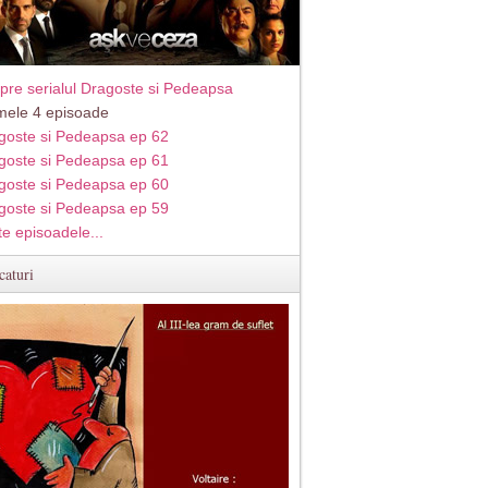
pre serialul Dragoste si Pedeapsa
imele 4 episoade
goste si Pedeapsa ep 62
goste si Pedeapsa ep 61
goste si Pedeapsa ep 60
goste si Pedeapsa ep 59
te episoadele...
caturi