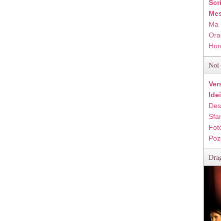
Scr
Mes
Ma 
Ora
Hor
Noi 
Ver
Ide
Des
Sfan
Fot
Poz
Drag