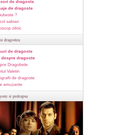
isori de dragoste
aje de dragoste
iubeste ?
col sabian
oscop zilnic
si dragostea
suri de dragoste
i despre dragoste
pre Dragobete
tul Valetin
ografii de dragoste
e amuzante
oste si pedeapsa