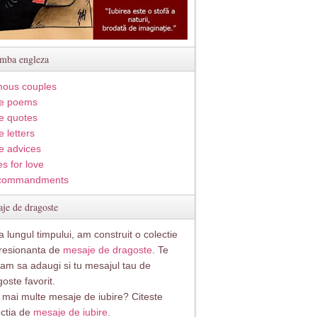
imba engleza
ous couples
e poems
e quotes
 letters
e advices
s for love
commandments
je de dragoste
 lungul timpului, am construit o colectie
resionanta de
mesaje de dragoste
. Te
itam sa adaugi si tu mesajul tau de
oste favorit.
i mai multe mesaje de iubire? Citeste
ectia de
mesaje de iubire.