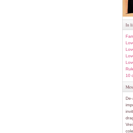
In l
Fam
Lov
Lov
Love
Lov
Rule
10 
Mesa
De-a
imp
inv
drag
Vre
col