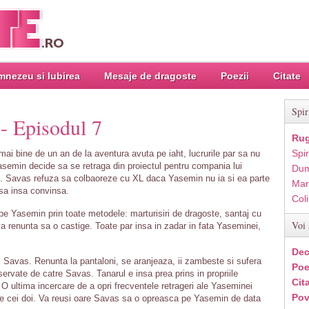
nezeu si Iubirea
Mesaje de dragoste
Poezii
Citate
Spir
- Episodul 7
Rug
Spir
i bine de un an de la aventura avuta pe iaht, lucrurile par sa nu
asemin decide sa se retraga din proiectul pentru compania lui
Dum
gi. Savas refuza sa colbaoreze cu XL daca Yasemin nu ia si ea parte
Mar
sa insa convinsa.
Col
pe Yasemin prin toate metodele: marturisiri de dragoste, santaj cu
Voi 
va renunta sa o castige. Toate par insa in zadar in fata Yaseminei,
Dec
lui Savas. Renunta la pantaloni, se aranjeaza, ii zambeste si sufera
Poe
rvate de catre Savas. Tanarul e insa prea prins in propriile
Cit
O ultima incercare de a opri frecventele retrageri ale Yaseminei
Pov
e cei doi. Va reusi oare Savas sa o opreasca pe Yasemin de data