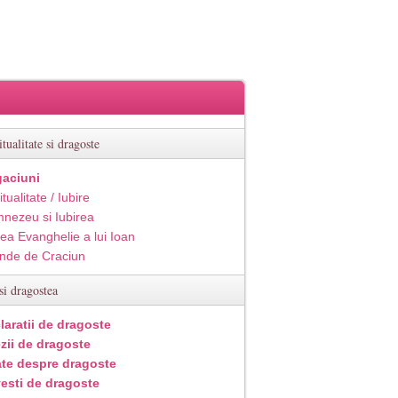
itualitate si dragoste
aciuni
itualitate / Iubire
nezeu si Iubirea
ea Evanghelie a lui Ioan
inde de Craciun
si dragostea
laratii de dragoste
zii de dragoste
ate despre dragoste
esti de dragoste