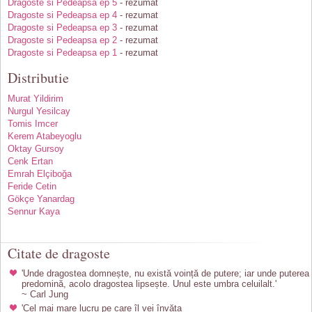
Dragoste si Pedeapsa ep 5
- rezumat
Dragoste si Pedeapsa ep 4
- rezumat
Dragoste si Pedeapsa ep 3
- rezumat
Dragoste si Pedeapsa ep 2
- rezumat
Dragoste si Pedeapsa ep 1
- rezumat
Distributie
Murat Yildirim
Nurgul Yesilcay
Tomis Imcer
Kerem Atabeyoglu
Oktay Gursoy
Cenk Ertan
Emrah Elçiboğa
Feride Cetin
Gökçe Yanardag
Sennur Kaya
Citate de dragoste
'Unde dragostea domnește, nu există voință de putere; iar unde puterea
predomină, acolo dragostea lipsește. Unul este umbra celuilalt.'
~ Carl Jung
'Cel mai mare lucru pe care îl vei învăța