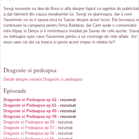
Sevgi reuseste sa dea de Bora si afla despre faptul ca agentia de publicitat
a dat faliment din cauza nesabuintei lui. Sevgi se alarmeaza, dar ii cere
Yaseminei sa nu ii spuna inca lui Savas despre acest lucru. Ele lucreaza in
continuare la campania pentru firma Baldarar, dar Cem aude o conversatie
intre Alpay si Derya si il instiinteaza imediat pe Savas de cele auzite. Sava
se indreapta spre casa Yaseminei pentru a se convinge de cele aflate. Vor
reusi oare cei doi sa treaca si peste acest impas in relatia lor?
Dragoste si pedeapsa
Detalii despre serialul Dragoste si pedeapsa
Episoade
Dragoste si Pedeapsa ep 62
- rezumat
Dragoste si Pedeapsa ep 61
- rezumat
Dragoste si Pedeapsa ep 60
- rezumat
Dragoste si Pedeapsa ep 59
- rezumat
Dragoste si Pedeapsa ep 58
- rezumat
Dragoste si Pedeapsa ep 57
- rezumat
Dragoste si Pedeapsa ep 56
- rezumat
Dragoste si Pedeapsa ep 55
- rezumat