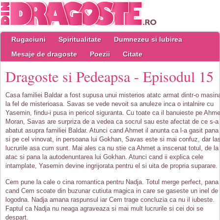
Rugaciuni
Spiritualitate
Dumnezeu si Iubirea
Mesaje de dragoste
Poezii
Citate
Dragoste si Pedeapsa - Episodul 15
Casa familiei Baldar a fost supusa unui misterios atatc armat dintr-o masin
la fel de misterioasa. Savas se vede nevoit sa anuleze inca o intalnire cu
Yasemin, findu-i pusa in pericol siguranta. Cu toate ca il banuieste pe Ahme
Moran, Savas are surpriza de a vedea ca socrul sau este afectat de ce s-a
abatut asupra familiei Baldar. Atunci cand Ahmet il anunta ca l-a gasit pana
si pe cel vinovat, in persoana lui Gokhan, Savas este si mai confuz, dar la
lucrurile asa cum sunt. Mai ales ca nu stie ca Ahmet a inscenat totul, de la
atac si pana la autodenuntarea lui Gokhan. Atunci cand ii explica cele
intamplate, Yasemin devine ingrijorata pentru el si uita de propria suparare.
Cem pune la cale o cina romantica pentru Nadja. Totul merge perfect, pana
cand Cem scoate din buzunar cutiuta magica in care se gaseste un inel de
logodna. Nadja amana raspunsul iar Cem trage concluzia ca nu il iubeste.
Faptul ca Nadja nu neaga agraveaza si mai mult lucrurile si cei doi se
despart.