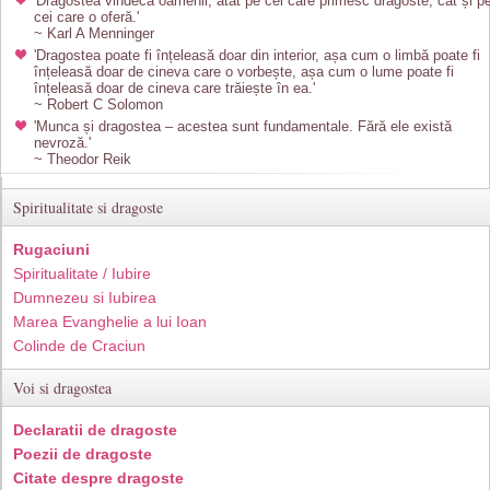
'Dragostea vindecă oamenii, atât pe cei care primesc dragoste, cât și p
cei care o oferă.'
~ Karl A Menninger
'Dragostea poate fi înțeleasă doar din interior, așa cum o limbă poate fi
înțeleasă doar de cineva care o vorbește, așa cum o lume poate fi
înțeleasă doar de cineva care trăiește în ea.'
~ Robert C Solomon
'Munca și dragostea – acestea sunt fundamentale. Fără ele există
nevroză.'
~ Theodor Reik
Spiritualitate si dragoste
Rugaciuni
Spiritualitate / Iubire
Dumnezeu si Iubirea
Marea Evanghelie a lui Ioan
Colinde de Craciun
Voi si dragostea
Declaratii de dragoste
Poezii de dragoste
Citate despre dragoste