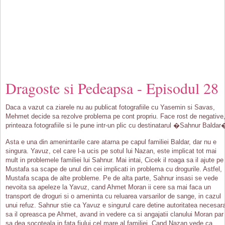
Dragoste si Pedeapsa - Episodul 28
Daca a vazut ca ziarele nu au publicat fotografiile cu Yasemin si Savas,
Mehmet decide sa rezolve problema pe cont propriu. Face rost de negative
printeaza fotografiile si le pune intr-un plic cu destinatarul �Sahnur Baldar
Asta e una din amenintarile care atarna pe capul familiei Baldar, dar nu e
singura. Yavuz, cel care l-a ucis pe sotul lui Nazan, este implicat tot mai
mult in problemele familiei lui Sahnur. Mai intai, Cicek il roaga sa il ajute pe
Mustafa sa scape de unul din cei implicati in problema cu drogurile. Astfel,
Mustafa scapa de alte probleme. Pe de alta parte, Sahnur insasi se vede
nevoita sa apeleze la Yavuz, cand Ahmet Moran ii cere sa mai faca un
transport de droguri si o ameninta cu reluarea varsarilor de sange, in cazul
unui refuz. Sahnur stie ca Yavuz e singurul care detine autoritatea necesar
sa il opreasca pe Ahmet, avand in vedere ca si angajatii clanului Moran par
sa dea socoteala in fata fiului cel mare al familiei. Cand Nazan vede ca