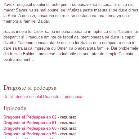
Yavuz, ucigasul sotului ei, este primit cu bunavointa in casa lor si ca nici
macar Savas nu se mai opune, se infuriaza peste masura si se duce direct
la Bora. A doua zi, casatoria dintre ei se desfasoara fara stirea vreunui
membru al familiei Baldar.
Savas ii cere lui Cicek sa nu isi puna sperante in faptul ca el si Yasemin ar 
desparitit si ii readuce aminte de faptul ca intentioneaza sa duca la capat
divortul.Yasemin e incantata de decizia lui Savas de a cumpara o casa in
care sa traiasca impreuna cu Omer, ca o adevarata familie. Dar problemele
din familia Baldar ii amintesc ca lucrurile nu sunt atat de simple.Cel putin
pentru moment...
Dragoste si pedeapsa
Detalii despre serialul Dragoste si pedeapsa
Episoade
Dragoste si Pedeapsa ep 62
- rezumat
Dragoste si Pedeapsa ep 61
- rezumat
Dragoste si Pedeapsa ep 60
- rezumat
Dragoste si Pedeapsa ep 59
- rezumat