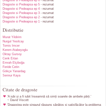
Dragoste si Pedeapsa ep 6
- rezumat
Dragoste si Pedeapsa ep 5
- rezumat
Dragoste si Pedeapsa ep 4
- rezumat
Dragoste si Pedeapsa ep 3
- rezumat
Dragoste si Pedeapsa ep 2
- rezumat
Dragoste si Pedeapsa ep 1
- rezumat
Distributie
Murat Yildirim
Nurgul Yesilcay
Tomis Imcer
Kerem Atabeyoglu
Oktay Gursoy
Cenk Ertan
Emrah Elçiboğa
Feride Cetin
Gökçe Yanardag
Sennur Kaya
Citate de dragoste
'A iubi și a fi iubit înseamnă să simți soarele de ambele părți.'
~ David Viscott
'Dragostea este singurul răspuns sănătos și satisfăcător la problema