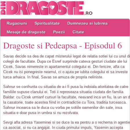
Rugaciuni
Spiritualitate
Dumnezeu si Iubirea
Mesaje de dragoste
Poezii
Citate
Dragoste si Pedeapsa - Episodul 6
Savas decide sa dea de capat misterului legat de relatia sotiei lui cu unul d
colegii de facultate. Dupa ce Esref surprinde cateva gesturi ciudate ale lui
Cicek, Savas nimereste in apartamentul colegului ei. Din fericire, afla ca
Cicek nu isi ponegreste neamul, ci o ajuta pe iubita colegului ei sa investe
turca arhaica. In final, Savas se amuza de propria neliniste.
Sahnur se confrunta cu situatia de a-i fi pusa la indoiala atoritatea de catre
familiile supuse clanului ei. Toti ii reproseaza situatia ciudata din familia
Baldar: cu Cicek urmanf cursuri la facultate, neavand inca un fiu, la un an 
la casatorie, toate acestea fiind in contradictie cu Tora, traditia turceasca.
Sahnur incearca sa le duca cu vorba pe sotiile oamenilor din sate, insa
situatia e doar pusa in umbra si nu rezolvata.
Sevgi afla adresa Yaseminei si se duce la ea pentru a o rechema in agentie
ca asociat, si nu ca angajat. In ciuda primului impuls, Yasemin accepta