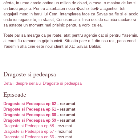
oferta, in urma careia obtine un milion de dolari, o casa, o masina de lux si
un birou propriu. Pentru a sarbatori noua �achizitie� a agentiei, toti
angajatii merg in barul lui Cem. Intamplarea face ca Savas sa fie si el acolo
unde isi regaseste, in sfarsit, Cenusareasa. Insa decide sa aiba rabdare si
sa astepte un moment mai prielnic pentru a vorbi cu ea.
Toate par sa mearga ca pe roate, atat pentru agentie cat si pentru Yasemin
al carei fiu ramane in grija bunicii. Situatia pare a fi din nou roz, pana cand
Yasemin afla cine este noul client al XL: Savas Baldar.
Dragoste si pedeapsa
Detalii despre serialul Dragoste si pedeapsa
Episoade
Dragoste si Pedeapsa ep 62
- rezumat
Dragoste si Pedeapsa ep 61
- rezumat
Dragoste si Pedeapsa ep 60
- rezumat
Dragoste si Pedeapsa ep 59
- rezumat
Dragoste si Pedeapsa ep 58
- rezumat
Dragoste si Pedeapsa ep 57
- rezumat
Dragoste si Pedeapsa ep 56
- rezumat