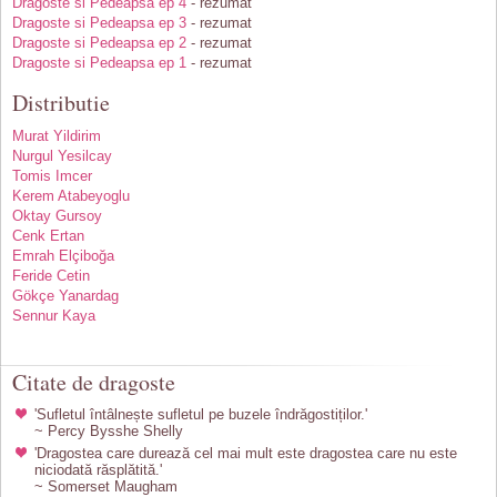
Dragoste si Pedeapsa ep 4
- rezumat
Dragoste si Pedeapsa ep 3
- rezumat
Dragoste si Pedeapsa ep 2
- rezumat
Dragoste si Pedeapsa ep 1
- rezumat
Distributie
Murat Yildirim
Nurgul Yesilcay
Tomis Imcer
Kerem Atabeyoglu
Oktay Gursoy
Cenk Ertan
Emrah Elçiboğa
Feride Cetin
Gökçe Yanardag
Sennur Kaya
Citate de dragoste
'Sufletul întâlnește sufletul pe buzele îndrăgostiților.'
~ Percy Bysshe Shelly
'Dragostea care durează cel mai mult este dragostea care nu este
niciodată răsplătită.'
~ Somerset Maugham