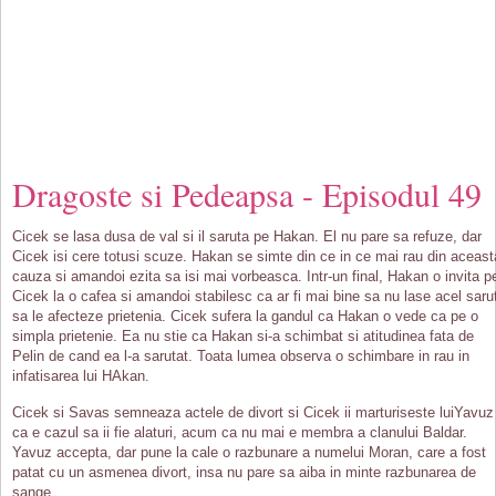
Dragoste si Pedeapsa - Episodul 49
Cicek se lasa dusa de val si il saruta pe Hakan. El nu pare sa refuze, dar
Cicek isi cere totusi scuze. Hakan se simte din ce in ce mai rau din aceast
cauza si amandoi ezita sa isi mai vorbeasca. Intr-un final, Hakan o invita p
Cicek la o cafea si amandoi stabilesc ca ar fi mai bine sa nu lase acel saru
sa le afecteze prietenia. Cicek sufera la gandul ca Hakan o vede ca pe o
simpla prietenie. Ea nu stie ca Hakan si-a schimbat si atitudinea fata de
Pelin de cand ea l-a sarutat. Toata lumea observa o schimbare in rau in
infatisarea lui HAkan.
Cicek si Savas semneaza actele de divort si Cicek ii marturiseste luiYavuz
ca e cazul sa ii fie alaturi, acum ca nu mai e membra a clanului Baldar.
Yavuz accepta, dar pune la cale o razbunare a numelui Moran, care a fost
patat cu un asmenea divort, insa nu pare sa aiba in minte razbunarea de
sange.