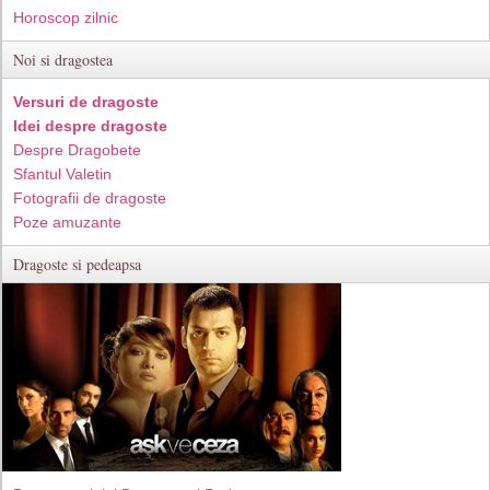
Horoscop zilnic
Noi si dragostea
Versuri de dragoste
Idei despre dragoste
Despre Dragobete
Sfantul Valetin
Fotografii de dragoste
Poze amuzante
Dragoste si pedeapsa