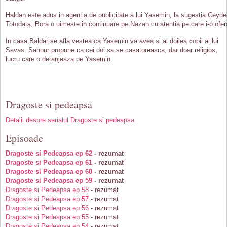
Haldan este adus in agentia de publicitate a lui Yasemin, la sugestia Ceyde
Totodata, Bora o uimeste in continuare pe Nazan cu atentia pe care i-o ofer
In casa Baldar se afla vestea ca Yasemin va avea si al doilea copil al lui
Savas. Sahnur propune ca cei doi sa se casatoreasca, dar doar religios,
lucru care o deranjeaza pe Yasemin.
Dragoste si pedeapsa
Detalii despre serialul Dragoste si pedeapsa
Episoade
Dragoste si Pedeapsa ep 62
- rezumat
Dragoste si Pedeapsa ep 61
- rezumat
Dragoste si Pedeapsa ep 60
- rezumat
Dragoste si Pedeapsa ep 59
- rezumat
Dragoste si Pedeapsa ep 58
- rezumat
Dragoste si Pedeapsa ep 57
- rezumat
Dragoste si Pedeapsa ep 56
- rezumat
Dragoste si Pedeapsa ep 55
- rezumat
Dragoste si Pedeapsa ep 54
- rezumat