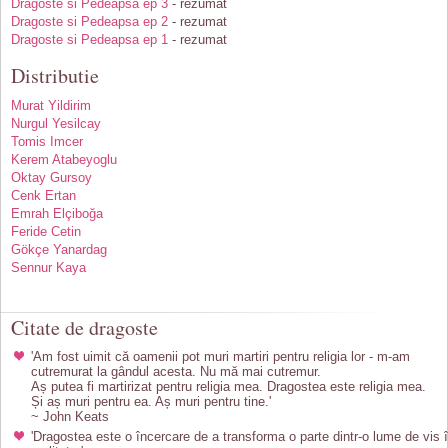
Dragoste si Pedeapsa ep 3
- rezumat
Dragoste si Pedeapsa ep 2
- rezumat
Dragoste si Pedeapsa ep 1
- rezumat
Distributie
Murat Yildirim
Nurgul Yesilcay
Tomis Imcer
Kerem Atabeyoglu
Oktay Gursoy
Cenk Ertan
Emrah Elçiboğa
Feride Cetin
Gökçe Yanardag
Sennur Kaya
Citate de dragoste
'Am fost uimit că oamenii pot muri martiri pentru religia lor - m-am
cutremurat la gândul acesta. Nu mă mai cutremur.
Aș putea fi martirizat pentru religia mea. Dragostea este religia mea.
Și aș muri pentru ea. Aș muri pentru tine.'
~ John Keats
'Dragostea este o încercare de a transforma o parte dintr-o lume de vis 