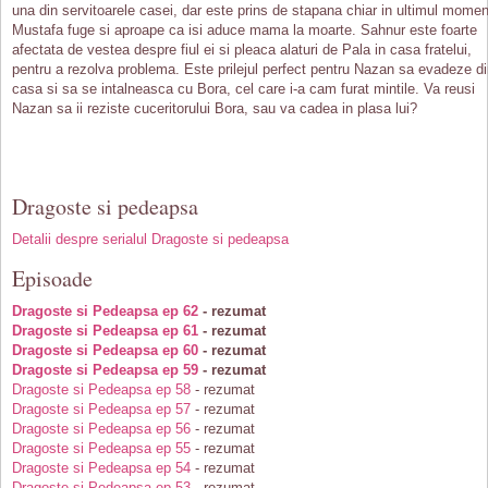
una din servitoarele casei, dar este prins de stapana chiar in ultimul momen
Mustafa fuge si aproape ca isi aduce mama la moarte. Sahnur este foarte
afectata de vestea despre fiul ei si pleaca alaturi de Pala in casa fratelui,
pentru a rezolva problema. Este prilejul perfect pentru Nazan sa evadeze d
casa si sa se intalneasca cu Bora, cel care i-a cam furat mintile. Va reusi
Nazan sa ii reziste cuceritorului Bora, sau va cadea in plasa lui?
Dragoste si pedeapsa
Detalii despre serialul Dragoste si pedeapsa
Episoade
Dragoste si Pedeapsa ep 62
- rezumat
Dragoste si Pedeapsa ep 61
- rezumat
Dragoste si Pedeapsa ep 60
- rezumat
Dragoste si Pedeapsa ep 59
- rezumat
Dragoste si Pedeapsa ep 58
- rezumat
Dragoste si Pedeapsa ep 57
- rezumat
Dragoste si Pedeapsa ep 56
- rezumat
Dragoste si Pedeapsa ep 55
- rezumat
Dragoste si Pedeapsa ep 54
- rezumat
Dragoste si Pedeapsa ep 53
- rezumat