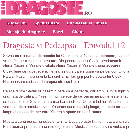
Rugaciuni
Spiritualitate
Dumnezeu si Iubirea
Mesaje de dragoste
Poezii
Citate
Dragoste si Pedeapsa - Episodul 12
Savas nu e incantat de aparitia lui Cicek si a lui Nazan la petrecere, gasind
se astfel intr-o mare incurcatura. Din pacate pentru Cicek, sentimentele
dintre Savas si Yasemin relatia dintre Savas si Yasemin este evidenta.
Cicek fuge de la petrecere, nefiind singura care ii observa pe cei doi. Unchi
Pala si Nazan intra si ei la banuieli si isi fac griji pentru soarta lui Cicek.
Nazan insa e distrasa de propria idila cu Bora.
Relatia dintre Savas si Yasemin pare ca e perfecta, dar ambii sunt suspicio
unul fata de celalalt. Yasemin nu intelege de ce Savas nu pomeneste nimic
de casatorie iar Savas inca o mai banuieste ca Omer e fiul lui. Mai ales ca
vede cat de alarmata devine Yasemin cand copilul plange, cu toate ca o ar
langa el pe cea despre care Yasemin spune ca i-ar fi mama.
Mustafa continua sa isi supere familia. Dupa ce este trimis in casa unchiulu
Pala tocmai pentru ca a comis o greseala, Mustafa incearca sa o violeze p