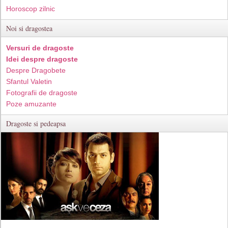
Horoscop zilnic
Noi si dragostea
Versuri de dragoste
Idei despre dragoste
Despre Dragobete
Sfantul Valetin
Fotografii de dragoste
Poze amuzante
Dragoste si pedeapsa