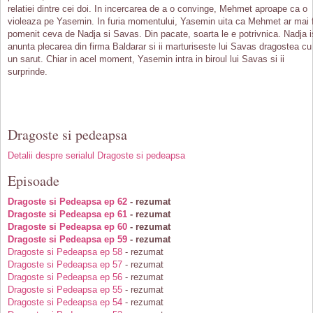
relatiei dintre cei doi. In incercarea de a o convinge, Mehmet aproape ca o
violeaza pe Yasemin. In furia momentului, Yasemin uita ca Mehmet ar mai f
pomenit ceva de Nadja si Savas. Din pacate, soarta le e potrivnica. Nadja i
anunta plecarea din firma Baldarar si ii marturiseste lui Savas dragostea cu
un sarut. Chiar in acel moment, Yasemin intra in biroul lui Savas si ii
surprinde.
Dragoste si pedeapsa
Detalii despre serialul Dragoste si pedeapsa
Episoade
Dragoste si Pedeapsa ep 62
- rezumat
Dragoste si Pedeapsa ep 61
- rezumat
Dragoste si Pedeapsa ep 60
- rezumat
Dragoste si Pedeapsa ep 59
- rezumat
Dragoste si Pedeapsa ep 58
- rezumat
Dragoste si Pedeapsa ep 57
- rezumat
Dragoste si Pedeapsa ep 56
- rezumat
Dragoste si Pedeapsa ep 55
- rezumat
Dragoste si Pedeapsa ep 54
- rezumat