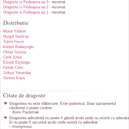
Dragoste si Pedeapsa ep 3
- rezumat
Dragoste si Pedeapsa ep 2
- rezumat
Dragoste si Pedeapsa ep 1
- rezumat
Distributie
Murat Yildirim
Nurgul Yesilcay
Tomis Imcer
Kerem Atabeyoglu
Oktay Gursoy
Cenk Ertan
Emrah Elçiboğa
Feride Cetin
Gökçe Yanardag
Sennur Kaya
Citate de dragoste
'Dragostea nu este slăbiciune. Este puternică. Doar sacramentul
căsătoriei o poate conține.'
~ Boris Pasternak
'Dragostea adevărată nu poate fi găsită acolo unde nu există cu adevăra
Și nu poate fi ascunsă acolo unde există cu adevărat.'
~ Anonymous