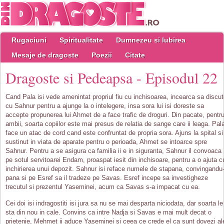
Rugaciuni
Spiritualitate
Dumnezeu si Iubirea
Mesaje de dragoste
Poezii
Citate
Dragoste si Pedeapsa - Episodul 22
Cand Pala isi vede amenintat propriul fiu cu inchisoarea, incearca sa discu
cu Sahnur pentru a ajunge la o intelegere, insa sora lui isi doreste sa
accepte propunerea lui Ahmet de a face trafic de droguri. Din pacate, pentr
ambii, soarta copiilor este mai presus de relatia de sange care ii leaga. Pal
face un atac de cord cand este confruntat de propria sora. Ajuns la spital si
sustinut in viata de aparate pentru o perioada, Ahmet se intoarce spre
Sahnur. Pentru a se asigura ca familia ii e in siguranta, Sahnur il convoaca
pe sotul servitoarei Endam, proaspat iesit din inchisoare, pentru a o ajuta c
inchirierea unui depozit. Sahnur isi reface numele de stapana, convingandu-
pana si pe Esref sa il tradeze pe Savas. Esref incepe sa investigheze
trecutul si prezentul Yaseminei, acum ca Savas s-a impacat cu ea.
Cei doi isi indragostiti isi jura sa nu se mai desparta niciodata, dar soarta le
sta din nou in cale. Convins ca intre Nadja si Savas e mai mult decat o
prietenie, Mehmet ii aduce Yaseminei si ceea ce crede el ca sunt dovezi al