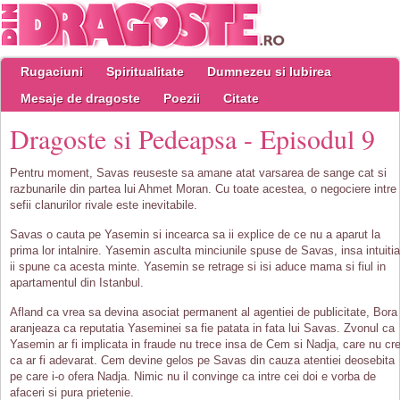
Rugaciuni
Spiritualitate
Dumnezeu si Iubirea
Mesaje de dragoste
Poezii
Citate
Dragoste si Pedeapsa - Episodul 9
Pentru moment, Savas reuseste sa amane atat varsarea de sange cat si
razbunarile din partea lui Ahmet Moran. Cu toate acestea, o negociere intre
sefii clanurilor rivale este inevitabile.
Savas o cauta pe Yasemin si incearca sa ii explice de ce nu a aparut la
prima lor intalnire. Yasemin asculta minciunile spuse de Savas, insa intuitia
ii spune ca acesta minte. Yasemin se retrage si isi aduce mama si fiul in
apartamentul din Istanbul.
Afland ca vrea sa devina asociat permanent al agentiei de publicitate, Bora
aranjeaza ca reputatia Yaseminei sa fie patata in fata lui Savas. Zvonul ca
Yasemin ar fi implicata in fraude nu trece insa de Cem si Nadja, care nu cr
ca ar fi adevarat. Cem devine gelos pe Savas din cauza atentiei deosebita
pe care i-o ofera Nadja. Nimic nu il convinge ca intre cei doi e vorba de
afaceri si pura prietenie.