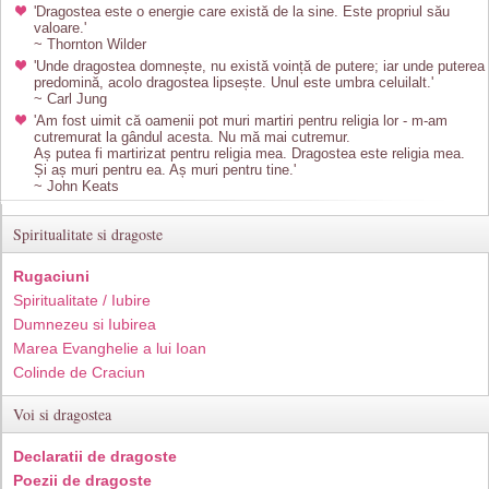
'Dragostea este o energie care există de la sine. Este propriul său
valoare.'
~ Thornton Wilder
'Unde dragostea domnește, nu există voință de putere; iar unde puterea
predomină, acolo dragostea lipsește. Unul este umbra celuilalt.'
~ Carl Jung
'Am fost uimit că oamenii pot muri martiri pentru religia lor - m-am
cutremurat la gândul acesta. Nu mă mai cutremur.
Aș putea fi martirizat pentru religia mea. Dragostea este religia mea.
Și aș muri pentru ea. Aș muri pentru tine.'
~ John Keats
Spiritualitate si dragoste
Rugaciuni
Spiritualitate / Iubire
Dumnezeu si Iubirea
Marea Evanghelie a lui Ioan
Colinde de Craciun
Voi si dragostea
Declaratii de dragoste
Poezii de dragoste