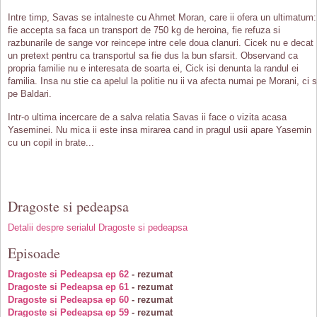
Intre timp, Savas se intalneste cu Ahmet Moran, care ii ofera un ultimatum:
fie accepta sa faca un transport de 750 kg de heroina, fie refuza si
razbunarile de sange vor reincepe intre cele doua clanuri. Cicek nu e decat
un pretext pentru ca transportul sa fie dus la bun sfarsit. Observand ca
propria familie nu e interesata de soarta ei, Cick isi denunta la randul ei
familia. Insa nu stie ca apelul la politie nu ii va afecta numai pe Morani, ci s
pe Baldari.
Intr-o ultima incercare de a salva relatia Savas ii face o vizita acasa
Yaseminei. Nu mica ii este insa mirarea cand in pragul usii apare Yasemin
cu un copil in brate...
Dragoste si pedeapsa
Detalii despre serialul Dragoste si pedeapsa
Episoade
Dragoste si Pedeapsa ep 62
- rezumat
Dragoste si Pedeapsa ep 61
- rezumat
Dragoste si Pedeapsa ep 60
- rezumat
Dragoste si Pedeapsa ep 59
- rezumat