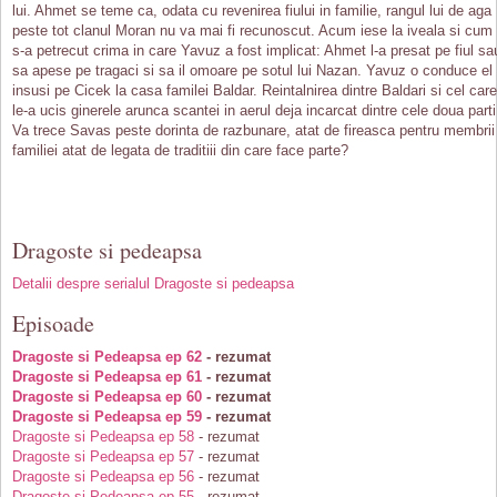
lui. Ahmet se teme ca, odata cu revenirea fiului in familie, rangul lui de aga
peste tot clanul Moran nu va mai fi recunoscut. Acum iese la iveala si cum
s-a petrecut crima in care Yavuz a fost implicat: Ahmet l-a presat pe fiul sa
sa apese pe tragaci si sa il omoare pe sotul lui Nazan. Yavuz o conduce el
insusi pe Cicek la casa familei Baldar. Reintalnirea dintre Baldari si cel care
le-a ucis ginerele arunca scantei in aerul deja incarcat dintre cele doua parti
Va trece Savas peste dorinta de razbunare, atat de fireasca pentru membrii
familiei atat de legata de traditiii din care face parte?
Dragoste si pedeapsa
Detalii despre serialul Dragoste si pedeapsa
Episoade
Dragoste si Pedeapsa ep 62
- rezumat
Dragoste si Pedeapsa ep 61
- rezumat
Dragoste si Pedeapsa ep 60
- rezumat
Dragoste si Pedeapsa ep 59
- rezumat
Dragoste si Pedeapsa ep 58
- rezumat
Dragoste si Pedeapsa ep 57
- rezumat
Dragoste si Pedeapsa ep 56
- rezumat
Dragoste si Pedeapsa ep 55
- rezumat