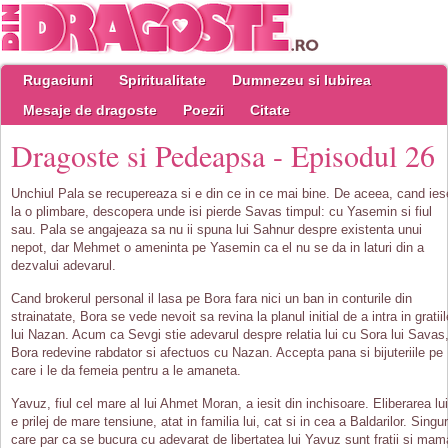
Rugaciuni
Spiritualitate
Dumnezeu si Iubirea
Mesaje de dragoste
Poezii
Citate
Dragoste si Pedeapsa - Episodul 26
Unchiul Pala se recupereaza si e din ce in ce mai bine. De aceea, cand ies
la o plimbare, descopera unde isi pierde Savas timpul: cu Yasemin si fiul
sau. Pala se angajeaza sa nu ii spuna lui Sahnur despre existenta unui
nepot, dar Mehmet o ameninta pe Yasemin ca el nu se da in laturi din a
dezvalui adevarul.
Cand brokerul personal il lasa pe Bora fara nici un ban in conturile din
strainatate, Bora se vede nevoit sa revina la planul initial de a intra in gratiil
lui Nazan. Acum ca Sevgi stie adevarul despre relatia lui cu Sora lui Savas
Bora redevine rabdator si afectuos cu Nazan. Accepta pana si bijuteriile pe
care i le da femeia pentru a le amaneta.
Yavuz, fiul cel mare al lui Ahmet Moran, a iesit din inchisoare. Eliberarea lui
e prilej de mare tensiune, atat in familia lui, cat si in cea a Baldarilor. Singur
care par ca se bucura cu adevarat de libertatea lui Yavuz sunt fratii si mam