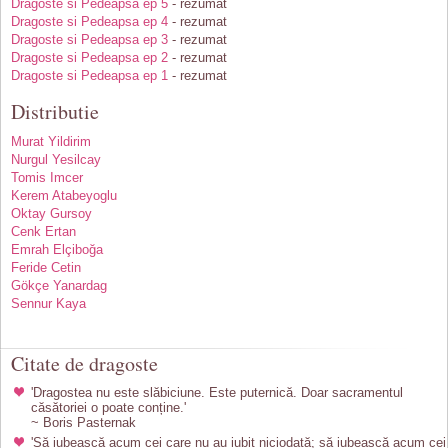
Dragoste si Pedeapsa ep 5
- rezumat
Dragoste si Pedeapsa ep 4
- rezumat
Dragoste si Pedeapsa ep 3
- rezumat
Dragoste si Pedeapsa ep 2
- rezumat
Dragoste si Pedeapsa ep 1
- rezumat
Distributie
Murat Yildirim
Nurgul Yesilcay
Tomis Imcer
Kerem Atabeyoglu
Oktay Gursoy
Cenk Ertan
Emrah Elçiboğa
Feride Cetin
Gökçe Yanardag
Sennur Kaya
Citate de dragoste
'Dragostea nu este slăbiciune. Este puternică. Doar sacramentul
căsătoriei o poate conține.'
~ Boris Pasternak
'Să iubească acum cei care nu au iubit niciodată; să iubească acum cei