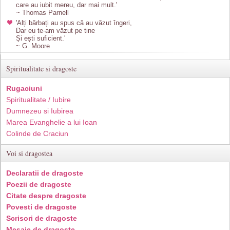
care au iubit mereu, dar mai mult.'
~ Thomas Parnell
'Alți bărbați au spus că au văzut îngeri,
Dar eu te-am văzut pe tine
Și ești suficient.'
~ G. Moore
Spiritualitate si dragoste
Rugaciuni
Spiritualitate / Iubire
Dumnezeu si Iubirea
Marea Evanghelie a lui Ioan
Colinde de Craciun
Voi si dragostea
Declaratii de dragoste
Poezii de dragoste
Citate despre dragoste
Povesti de dragoste
Scrisori de dragoste
Mesaje de dragoste