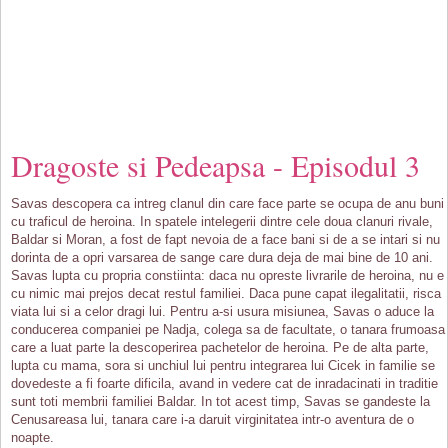
Dragoste si Pedeapsa - Episodul 3
Savas descopera ca intreg clanul din care face parte se ocupa de anu buni
cu traficul de heroina. In spatele intelegerii dintre cele doua clanuri rivale,
Baldar si Moran, a fost de fapt nevoia de a face bani si de a se intari si nu
dorinta de a opri varsarea de sange care dura deja de mai bine de 10 ani.
Savas lupta cu propria constiinta: daca nu opreste livrarile de heroina, nu e
cu nimic mai prejos decat restul familiei. Daca pune capat ilegalitatii, risca
viata lui si a celor dragi lui. Pentru a-si usura misiunea, Savas o aduce la
conducerea companiei pe Nadja, colega sa de facultate, o tanara frumoasa
care a luat parte la descoperirea pachetelor de heroina. Pe de alta parte,
lupta cu mama, sora si unchiul lui pentru integrarea lui Cicek in familie se
dovedeste a fi foarte dificila, avand in vedere cat de inradacinati in traditie
sunt toti membrii familiei Baldar. In tot acest timp, Savas se gandeste la
Cenusareasa lui, tanara care i-a daruit virginitatea intr-o aventura de o
noapte.