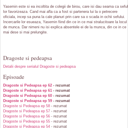
Yasemin este si ea incoltita de colegii de birou, care isi dau seama ca seful
lor favorizeaza. Cand mai afla ca a fost si partenera lui la o petrecere
oficiala, incep sa puna la cale planuri prin care sa o scada in ochii sefului.
Incercarile lor esueaza, Yasemin fiind din ce in ce mai stralucitoare la locul
de munca. Dar nimeni nu isi explica absentele ei de la munca, din ce in ce
mai dese si mai prelungite.
Dragoste si pedeapsa
Detalii despre serialul Dragoste si pedeapsa
Episoade
Dragoste si Pedeapsa ep 62
- rezumat
Dragoste si Pedeapsa ep 61
- rezumat
Dragoste si Pedeapsa ep 60
- rezumat
Dragoste si Pedeapsa ep 59
- rezumat
Dragoste si Pedeapsa ep 58
- rezumat
Dragoste si Pedeapsa ep 57
- rezumat
Dragoste si Pedeapsa ep 56
- rezumat
Dragoste si Pedeapsa ep 55
- rezumat
Dragoste si Pedeapsa ep 54
- rezumat