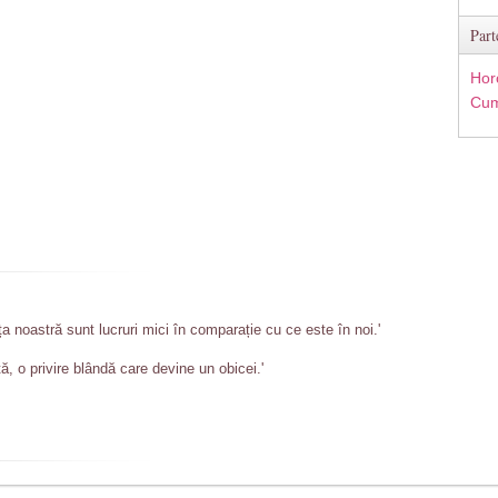
Part
Hor
Cum
ța noastră sunt lucruri mici în comparație cu ce este în noi.'
ă, o privire blândă care devine un obicei.'