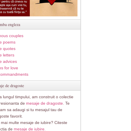
imba engleza
ous couples
e poems
e quotes
 letters
e advices
s for love
commandments
je de dragoste
 lungul timpului, am construit o colectie
resionanta de
mesaje de dragoste
. Te
itam sa adaugi si tu mesajul tau de
oste favorit.
i mai multe mesaje de iubire? Citeste
ectia de
mesaje de iubire.