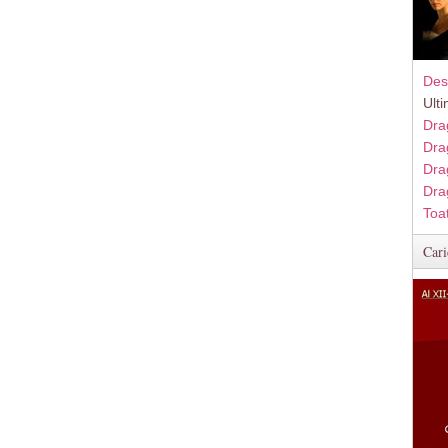
Des
Ult
Dra
Dra
Dra
Dra
Toa
Cari