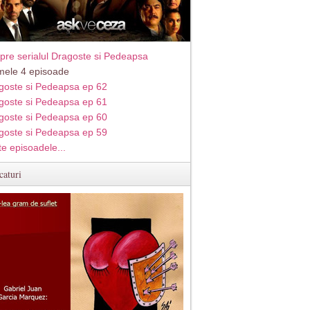
pre serialul Dragoste si Pedeapsa
imele 4 episoade
goste si Pedeapsa ep 62
goste si Pedeapsa ep 61
goste si Pedeapsa ep 60
goste si Pedeapsa ep 59
te episoadele...
caturi