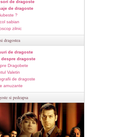
isori de dragoste
aje de dragoste
iubeste ?
col sabian
oscop zilnic
si dragostea
suri de dragoste
i despre dragoste
pre Dragobete
tul Valetin
ografii de dragoste
e amuzante
oste si pedeapsa