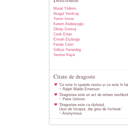
Murat Yildirim
Nurgul Yesilcay
Tomis Imcer
Kerem Atabeyoglu
Oktay Gursoy
Cenk Ertan
Emrah Elçiboğa
Feride Cetin
Gökçe Yanardag
Sennur Kaya
Citate de dragoste
'Ce este în spatele nostru și ce este în fa
~ Ralph Waldo Emerson
'Dragostea este un act de iertare nesfârșit
~ Peter Ustinov
'Dragostea este ca războiul,
Ușor de început, dar greu de încheiat.'
~ Anonymous