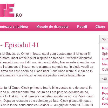
nezeu si Iubirea
Mesaje de dragoste
Poezii
Citate
Spir
 - Episodul 41
Rug
Spir
 lui Savas, cu Omer in brate, ca si cum vestea mortii lui nu ar fi
t de mare, incat ambele sunt dispuse sa treaca cu vederea disputele
Dum
si nepotul sau sunt din nou in casa Baldar, Nazan este si ea din nou
Mar
a l-a bruscat si Nazan este alarmata sa vada ca, in ciuda vestii ca
Col
 firma din care spera sa ii iasa bani. Tensiunea dintre ei e din ce in
are seara in care Nazan e plecata pentru a relua legaturile cu
Voi 
tenta lui Omer. Cicek primeste foarte bine vestea si e de acord, in
Dec
er sa nu creasca fara tata. Acum ca Lara pare sa depinda de ea,
Poe
ca lui Hakan. Tatal Larei e in situatia ciudata de a fi cu Pelin, cand
Cit
icek. Dupa ce reuseste sa o calmeze pe fata, Cicek pleaca din casa
Pov
Yavuz ia foc cand aude ca Baldarii nu au grija de sora lui. Furia lui