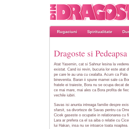
Rugaciuni
Spiritualitate
Dum
Dragoste si Pedeapsa
Atat Yasemin, cat si Sahnur lesina la vederea
existat. Cand isi revin, bucuria lor este ata
pe care le au una cu cealalta. Acum ca Pala 
binevenita. Baran ii spune mamei sale ca Bor
fratele ei traieste, Bora nu se ocupa decat de
ce mai mare, mai ales ca Bora profita de fiec
vechile iubiri.
Savas isi anunta intreaga familie despre exis
sfarsit, sa divorteze de Savas pentru ca Om
Cicek gaseste o ocupatie in relationarea cu fii
Lara ar prefera ca el sa aiba o relatie cu C
lui Hakan, insa nu se intoarce toata noaptea. 