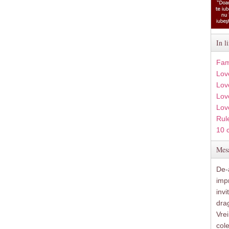
In l
Fam
Lov
Lov
Love
Lov
Rule
10 
Mesa
De-a
imp
inv
drag
Vre
col