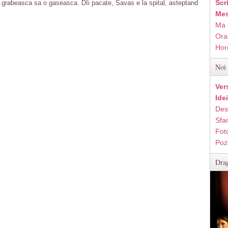
Scr
 grabeasca sa o gaseasca. DIi pacate, Savas e la spital, asteptand
Mes
Ma 
Ora
Hor
Noi 
Ver
Ide
Des
Sfan
Fot
Poz
Drag