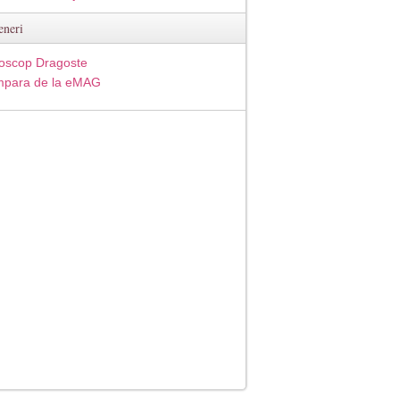
eneri
oscop Dragoste
para de la eMAG