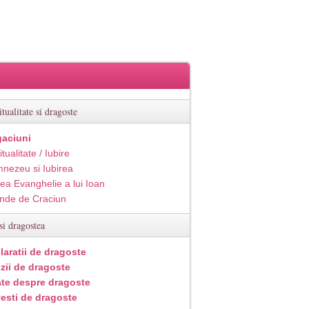
itualitate si dragoste
aciuni
itualitate / Iubire
nezeu si Iubirea
ea Evanghelie a lui Ioan
inde de Craciun
si dragostea
laratii de dragoste
zii de dragoste
ate despre dragoste
esti de dragoste