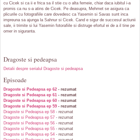
cu Cicek si ca ii e frica sa il stie cu o alta femeie, chiar daca iubitul i-a
promis ca nu s-a atins de Cicek. Pe deasupra, Mehmet se asigura ca
plicurile cu fotografiile care dovedesc ca Yasemin si Savas sunt inca
impreuna sa ajunga la Sahnur si Cicek. Cand e sigur de succesul actiunii
sale, ii trimite si lui Yasemin fotorafiile si distruge efortul ei de a il tine pe
omer in siguranta.
Dragoste si pedeapsa
Detalii despre serialul Dragoste si pedeapsa
Episoade
Dragoste si Pedeapsa ep 62
- rezumat
Dragoste si Pedeapsa ep 61
- rezumat
Dragoste si Pedeapsa ep 60
- rezumat
Dragoste si Pedeapsa ep 59
- rezumat
Dragoste si Pedeapsa ep 58
- rezumat
Dragoste si Pedeapsa ep 57
- rezumat
Dragoste si Pedeapsa ep 56
- rezumat
Dragoste si Pedeapsa ep 55
- rezumat
Dragoste si Pedeapsa ep 54
- rezumat
Dragoste si Pedeapsa ep 53
- rezumat