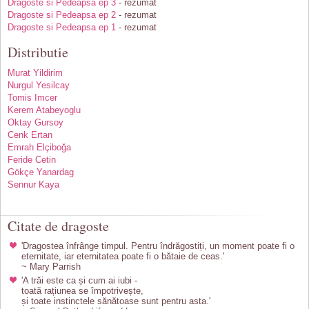
Dragoste si Pedeapsa ep 3
- rezumat
Dragoste si Pedeapsa ep 2
- rezumat
Dragoste si Pedeapsa ep 1
- rezumat
Distributie
Murat Yildirim
Nurgul Yesilcay
Tomis Imcer
Kerem Atabeyoglu
Oktay Gursoy
Cenk Ertan
Emrah Elçiboğa
Feride Cetin
Gökçe Yanardag
Sennur Kaya
Citate de dragoste
'Dragostea înfrânge timpul. Pentru îndrăgostiți, un moment poate fi o
eternitate, iar eternitatea poate fi o bătaie de ceas.'
~ Mary Parrish
'A trăi este ca și cum ai iubi -
toată rațiunea se împotrivește,
și toate instinctele sănătoase sunt pentru asta.'