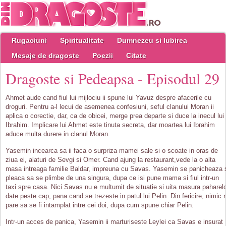
Rugaciuni
Spiritualitate
Dumnezeu si Iubirea
Mesaje de dragoste
Poezii
Citate
Dragoste si Pedeapsa - Episodul 29
Ahmet aude cand fiul lui mijlociu ii spune lui Yavuz despre afacerile cu
droguri. Pentru a-l lecui de asemenea confesiuni, seful clanului Moran ii
aplica o corectie, dar, ca de obicei, merge prea departe si duce la inecul lui
Ibrahim. Implicare lui Ahmet este tinuta secreta, dar moartea lui Ibrahim
aduce multa durere in clanul Moran.
Yasemin incearca sa ii faca o surpriza mamei sale si o scoate in oras de
ziua ei, alaturi de Sevgi si Omer. Cand ajung la restaurant,vede la o alta
masa intreaga familie Baldar, impreuna cu Savas. Yasemin se panicheaza 
pleaca sa se plimbe de una singura, dupa ce isi pune mama si fiul intr-un
taxi spre casa. Nici Savas nu e multumit de situatie si uita masura paharel
date peste cap, pana cand se trezeste in patul lui Pelin. Din fericire, nimic 
pare sa se fi intamplat intre cei doi, dupa cum spune chiar Pelin.
Intr-un acces de panica, Yasemin ii marturiseste Leylei ca Savas e insurat