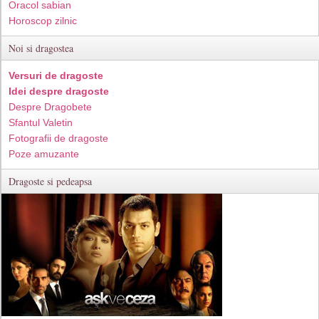
Oracol sabian
Horoscop zilnic
Noi si dragostea
Versuri de dragoste
Idei despre dragoste
Despre Dragobete
Sfantul Valetin
Fotografii de dragoste
Poze amuzante
Dragoste si pedeapsa