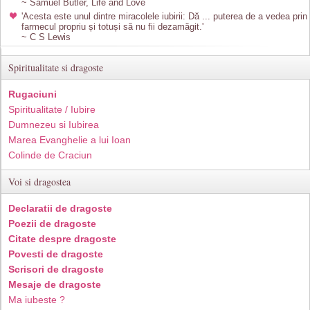
~ Samuel Butler, Life and Love
'Acesta este unul dintre miracolele iubirii: Dă ... puterea de a vedea prin
farmecul propriu și totuși să nu fii dezamăgit.'
~ C S Lewis
Spiritualitate si dragoste
Rugaciuni
Spiritualitate / Iubire
Dumnezeu si Iubirea
Marea Evanghelie a lui Ioan
Colinde de Craciun
Voi si dragostea
Declaratii de dragoste
Poezii de dragoste
Citate despre dragoste
Povesti de dragoste
Scrisori de dragoste
Mesaje de dragoste
Ma iubeste ?