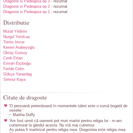
Dragoste si Pedeapsa ep 3
- rezumat
Dragoste si Pedeapsa ep 2
- rezumat
Dragoste si Pedeapsa ep 1
- rezumat
Distributie
Murat Yildirim
Nurgul Yesilcay
Tomis Imcer
Kerem Atabeyoglu
Oktay Gursoy
Cenk Ertan
Emrah Elçiboğa
Feride Cetin
Gökçe Yanardag
Sennur Kaya
Citate de dragoste
'O persoană pretențioasă în momentele iubirii este o sursă bogată de
veselie.'
~ Martha Duffy
'Am fost uimit că oamenii pot muri martiri pentru religia lor - m-am
cutremurat la gândul acesta. Nu mă mai cutremur.
Aș putea fi martirizat pentru religia mea. Dragostea este religia mea.