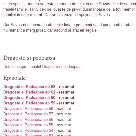
si, in special, mama sa, este alarmata de felul in care Savas decide sa pre
fraiele familiei. Iar Cicek se loveste de priviri dusmanoase de la toti membri
familiei in care a intrat. Dar se bazeaza pe sprijinul lui Savas.
Dar Savas descopera ca afacerile lasate pe umerii sai dupa moartea tatalui
nu numai ca merg prost, dar ascund si afaceri ilegale.
Dragoste si pedeapsa
Detalii despre serialul Dragoste si pedeapsa
Episoade
Dragoste si Pedeapsa ep 62
- rezumat
Dragoste si Pedeapsa ep 61
- rezumat
Dragoste si Pedeapsa ep 60
- rezumat
Dragoste si Pedeapsa ep 59
- rezumat
Dragoste si Pedeapsa ep 58
- rezumat
Dragoste si Pedeapsa ep 57
- rezumat
Dragoste si Pedeapsa ep 56
- rezumat
Dragoste si Pedeapsa ep 55
- rezumat
Dragoste si Pedeapsa ep 54
- rezumat
Dragoste si Pedeapsa ep 53
- rezumat