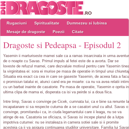
Rugaciuni
Spiritualitate
Dumnezeu si Iubirea
Mesaje de dragoste
Poezii
Citate
Dragoste si Pedeapsa - Episodul 2
Yasemin ii marturiseste mamei sale ca a ramas insarcinata in urma aventur
de o noapte cu Savas. Primul impuls al fetei este de a avorta. Dar se
loveste de refuzul mamei, care dezvaluie motivul pentru care Yasemin tine
la virginitatea ei: sora ei murise pe masa de operatie in timpul unui chiuretaj
Situatia era exact ca cea in care se gaseste Yasemin, de aceea fata a facu
o promisiun tatalui ei, atunci cand era pe moarte: ca nu va avea relatii inti
cu un barbat inainte de casatorie. Pe masa de operatie, Yasemin e oprita in
ultima clipa de mama ei, disperata ca isi va peirde si a doua fiica.
Intre timp, Savas o convinge pe Cicek, cumnata lui, ca e bine sa renunte la
incapatanare si sa respecte cutuma de a se casatori unul cu altul. Savas o
convinge, promitandu-i ca, in ciuda legamantului care ii leaga, nu se va
atinge de ea. Casatoria se oficiaza, si Savas isi incepe planul de a lutpa
impotriva cutumei: nu se instaleaza in camera sotiei sale si ii promite
acesteia ca ii va asigura continuarea studiilor universitare. Familia lui Sava