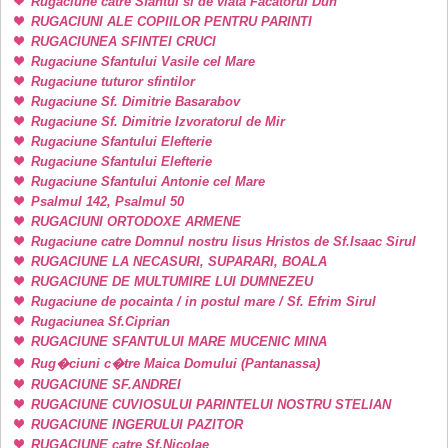
Rugaciune catre Sfantul si de viata Facatorul Duh
RUGACIUNI ALE COPIILOR PENTRU PARINTI
RUGACIUNEA SFINTEI CRUCI
Rugaciune Sfantului Vasile cel Mare
Rugaciune tuturor sfintilor
Rugaciune Sf. Dimitrie Basarabov
Rugaciune Sf. Dimitrie Izvoratorul de Mir
Rugaciune Sfantului Elefterie
Rugaciune Sfantului Elefterie
Rugaciune Sfantului Antonie cel Mare
Psalmul 142, Psalmul 50
RUGACIUNI ORTODOXE ARMENE
Rugaciune catre Domnul nostru Iisus Hristos de Sf.Isaac Sirul
RUGACIUNE LA NECASURI, SUPARARI, BOALA
RUGACIUNE DE MULTUMIRE LUI DUMNEZEU
Rugaciune de pocainta / in postul mare / Sf. Efrim Sirul
Rugaciunea Sf.Ciprian
RUGACIUNE SFANTULUI MARE MUCENIC MINA
Rug�ciuni c�tre Maica Domului (Pantanassa)
RUGACIUNE SF.ANDREI
RUGACIUNE CUVIOSULUI PARINTELUI NOSTRU STELIAN
RUGACIUNE INGERULUI PAZITOR
RUGACIUNE catre Sf.Nicolae