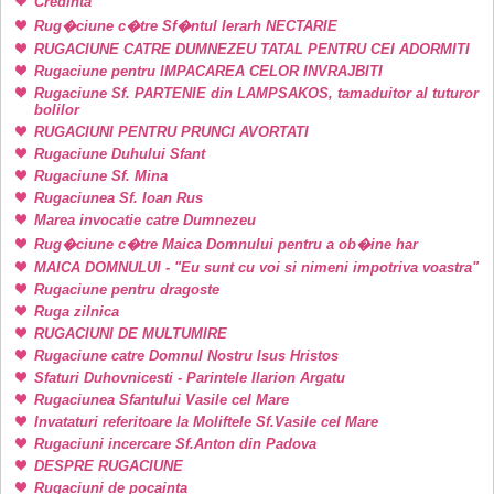
Credinta
Rug�ciune c�tre Sf�ntul Ierarh NECTARIE
RUGACIUNE CATRE DUMNEZEU TATAL PENTRU CEI ADORMITI
Rugaciune pentru IMPACAREA CELOR INVRAJBITI
Rugaciune Sf. PARTENIE din LAMPSAKOS, tamaduitor al tuturor
bolilor
RUGACIUNI PENTRU PRUNCI AVORTATI
Rugaciune Duhului Sfant
Rugaciune Sf. Mina
Rugaciunea Sf. Ioan Rus
Marea invocatie catre Dumnezeu
Rug�ciune c�tre Maica Domnului pentru a ob�ine har
MAICA DOMNULUI - "Eu sunt cu voi si nimeni impotriva voastra"
Rugaciune pentru dragoste
Ruga zilnica
RUGACIUNI DE MULTUMIRE
Rugaciune catre Domnul Nostru Isus Hristos
Sfaturi Duhovnicesti - Parintele Ilarion Argatu
Rugaciunea Sfantului Vasile cel Mare
Invataturi referitoare la Moliftele Sf.Vasile cel Mare
Rugaciuni incercare Sf.Anton din Padova
DESPRE RUGACIUNE
Rugaciuni de pocainta