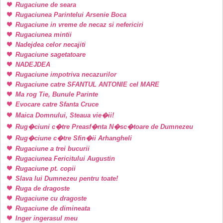
Rugaciune de seara
Rugaciunea Parintelui Arsenie Boca
Rugaciune in vreme de necaz si nefericiri
Rugaciunea mintii
Nadejdea celor necajiti
Rugaciune sagetatoare
NADEJDEA
Rugaciune impotriva necazurilor
Rugaciune catre SFANTUL ANTONIE cel MARE
Ma rog Tie, Bunule Parinte
Evocare catre Sfanta Cruce
Maica Domnului, Steaua vie�ii!
Rug�ciuni c�tre Preasf�nta N�sc�toare de Dumnezeu
Rug�ciune c�tre Sfin�ii Arhangheli
Rugaciune a trei bucurii
Rugaciunea Fericitului Augustin
Rugaciune pt. copii
Slava lui Dumnezeu pentru toate!
Ruga de dragoste
Rugaciune cu dragoste
Rugaciune de dimineata
Inger ingerasul meu