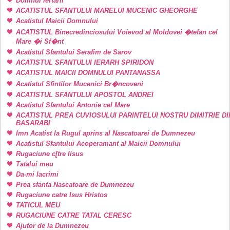
Domnul iertarii
ACATISTUL SFANTULUI MARELUI MUCENIC GHEORGHE
Acatistul Maicii Domnului
ACATISTUL Binecredinciosului Voievod al Moldovei �tefan cel
Mare �i Sf�nt
Acatistul Sfantului Serafim de Sarov
ACATISTUL SFANTULUI IERARH SPIRIDON
ACATISTUL MAICII DOMNULUI PANTANASSA
Acatistul Sfintilor Mucenici Br�ncoveni
ACATISTUL SFANTULUI APOSTOL ANDREI
Acatistul Sfantului Antonie cel Mare
ACATISTUL PREA CUVIOSULUI PARINTELUI NOSTRU DIMITRIE DI
BASARABI
Imn Acatist la Rugul aprins al Nascatoarei de Dumnezeu
Acatistul Sfantului Acoperamant al Maicii Domnului
Rugaciune c[tre Iisus
Tatalui meu
Da-mi lacrimi
Prea sfanta Nascatoare de Dumnezeu
Rugaciune catre Isus Hristos
TATICUL MEU
RUGACIUNE CATRE TATAL CERESC
Ajutor de la Dumnezeu