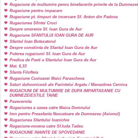
Rugaciune de multumire penru binefacerile primite de la Dumneze
Rugaciune pentru impacare
Rugaciune pt. timpuri de incercare Sf. Anton din Padova
Rugaciunea Sfintei Cruci
Despre smerenie Sf. Ioan Gura de Aur
Rugaciune SFANTULUI IOAN GURA DE AUR
Sfantul Ioan Botezatorul
Despre constiinta de Sfantul Ioan Gura de Aur
Puterea rugaciunii Sf. Ioan Gura de Aur
Predica de Pasti a Sfantului Ioan Gura de Aur
Mat. 6,33
Sfanta Filofteia
Rugaciune Cuvioasei Maici Parascheva
Saturi duhovnicesti ale Parintelui Argatu / Manastirea Cernica
RUGACIUNI DE MULTUMIRE DE DUPA IMPARTASANIE CU
DUMNEZEIESTILE TAINE
Pavecernita
Rugaciunea a sasea catre Maica Domnului
Imn pentru Preasfanta Nascatoare de Dumnezeu (Axionul)
Rugaciunea Sfantului Ioanichie
Rugaciune-novena catre Sf.Iuda Tadeu
RUGACIUNE INAINTE DE SPOVEDANIE