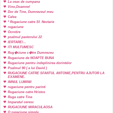
La ceas de cumpana
Vino,Doamne!
Dor de Tine, Dumnezeul meu
Calea
* Rugaciune catre Sf. Nectarie
rugaciune
Ocrotire
psalmul pastorului 22
IERTARE!...
ITI MULTUMESC
Rug�ciune c�tre Dumnezeu
Rugaciune de NOAPTE BUNA
Rugaciune pentru indeplinirea dorintelor
Psalmul 90 ( a lui David )
RUGACIUNE CATRE SFANTUL ANTONIE,PENTRU AJUTOR LA
EXAMENE.
IMNUL LUMINII
rugaciune pentru parinti
Rugaciune catre Hristos
Ruga catre Tine
Imparatul ceresc
RUGACIUNE MIRACULAOSA
O rugaciune simpla