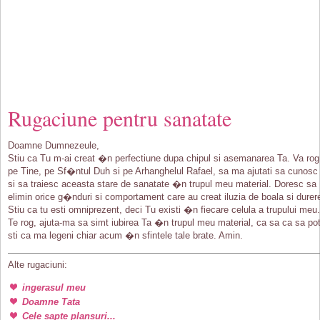
Rugaciune pentru sanatate
Doamne Dumnezeule,
Stiu ca Tu m-ai creat �n perfectiune dupa chipul si asemanarea Ta. Va rog
pe Tine, pe Sf�ntul Duh si pe Arhanghelul Rafael, sa ma ajutati sa cunosc
si sa traiesc aceasta stare de sanatate �n trupul meu material. Doresc sa
elimin orice g�nduri si comportament care au creat iluzia de boala si durer
Stiu ca tu esti omniprezent, deci Tu existi �n fiecare celula a trupului meu.
Te rog, ajuta-ma sa simt iubirea Ta �n trupul meu material, ca sa ca sa po
sti ca ma legeni chiar acum �n sfintele tale brate. Amin.
Alte rugaciuni:
ingerasul meu
Doamne Tata
Cele sapte plansuri...