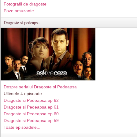
Fotografii de dragoste
Poze amuzante
Dragoste si pedeapsa
Despre serialul Dragoste si Pedeapsa
Ultimele 4 episoade
Dragoste si Pedeapsa ep 62
Dragoste si Pedeapsa ep 61
Dragoste si Pedeapsa ep 60
Dragoste si Pedeapsa ep 59
Toate episoadele...