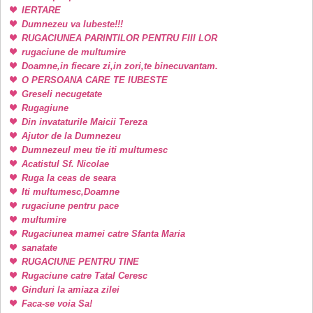
IERTARE
Dumnezeu va Iubeste!!!
RUGACIUNEA PARINTILOR PENTRU FIII LOR
rugaciune de multumire
Doamne,in fiecare zi,in zori,te binecuvantam.
O PERSOANA CARE TE IUBESTE
Greseli necugetate
Rugagiune
Din invataturile Maicii Tereza
Ajutor de la Dumnezeu
Dumnezeul meu tie iti multumesc
Acatistul Sf. Nicolae
Ruga la ceas de seara
Iti multumesc,Doamne
rugaciune pentru pace
multumire
Rugaciunea mamei catre Sfanta Maria
sanatate
RUGACIUNE PENTRU TINE
Rugaciune catre Tatal Ceresc
Ginduri la amiaza zilei
Faca-se voia Sa!