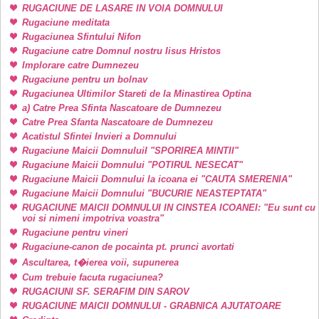
RUGACIUNE DE LASARE IN VOIA DOMNULUI
Rugaciune meditata
Rugaciunea Sfintului Nifon
Rugaciune catre Domnul nostru Iisus Hristos
Implorare catre Dumnezeu
Rugaciune pentru un bolnav
Rugaciunea Ultimilor Stareti de la Minastirea Optina
a) Catre Prea Sfinta Nascatoare de Dumnezeu
Catre Prea Sfanta Nascatoare de Dumnezeu
Acatistul Sfintei Invieri a Domnului
Rugaciune Maicii DomnuluiI "SPORIREA MINTII"
Rugaciune Maicii Domnului "POTIRUL NESECAT"
Rugaciune Maicii Domnului la icoana ei "CAUTA SMERENIA"
Rugaciune Maicii Domnului "BUCURIE NEASTEPTATA"
RUGACIUNE MAICII DOMNULUI IN CINSTEA ICOANEI: "Eu sunt cu
voi si nimeni impotriva voastra"
Rugaciune pentru vineri
Rugaciune-canon de pocainta pt. prunci avortati
Ascultarea, t�ierea voii, supunerea
Cum trebuie facuta rugaciunea?
RUGACIUNI SF. SERAFIM DIN SAROV
RUGACIUNE MAICII DOMNULUI - GRABNICA AJUTATOARE