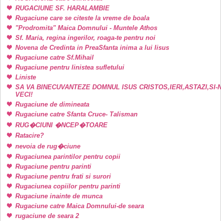
RUGACIUNE SF. HARALAMBIE
Rugaciune care se citeste la vreme de boala
"Prodromita" Maica Domnului - Muntele Athos
Sf. Maria, regina ingerilor, roaga-te pentru noi
Novena de Credinta in PreaSfanta inima a lui Iisus
Rugaciune catre Sf.Mihail
Rugaciune pentru linistea sufletului
Liniste
SA VA BINECUVANTEZE DOMNUL ISUS CRISTOS,IERI,ASTAZI,SI-
VECI!
Rugaciune de dimineata
Rugaciune catre Sfanta Cruce- Talisman
RUG�CIUNI �NCEP�TOARE
Ratacire?
nevoia de rug�ciune
Rugaciunea parintilor pentru copii
Rugaciune pentru parinti
Rugaciune pentru frati si surori
Rugaciunea copiilor pentru parinti
Rugaciune inainte de munca
Rugaciune catre Maica Domnului-de seara
rugaciune de seara 2