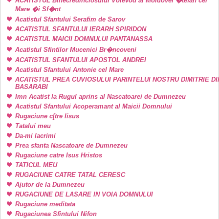
ACATISTUL Binecredinciosului Voievod al Moldovei �tefan cel
Mare �i Sf�nt
Acatistul Sfantului Serafim de Sarov
ACATISTUL SFANTULUI IERARH SPIRIDON
ACATISTUL MAICII DOMNULUI PANTANASSA
Acatistul Sfintilor Mucenici Br�ncoveni
ACATISTUL SFANTULUI APOSTOL ANDREI
Acatistul Sfantului Antonie cel Mare
ACATISTUL PREA CUVIOSULUI PARINTELUI NOSTRU DIMITRIE DI
BASARABI
Imn Acatist la Rugul aprins al Nascatoarei de Dumnezeu
Acatistul Sfantului Acoperamant al Maicii Domnului
Rugaciune c[tre Iisus
Tatalui meu
Da-mi lacrimi
Prea sfanta Nascatoare de Dumnezeu
Rugaciune catre Isus Hristos
TATICUL MEU
RUGACIUNE CATRE TATAL CERESC
Ajutor de la Dumnezeu
RUGACIUNE DE LASARE IN VOIA DOMNULUI
Rugaciune meditata
Rugaciunea Sfintului Nifon