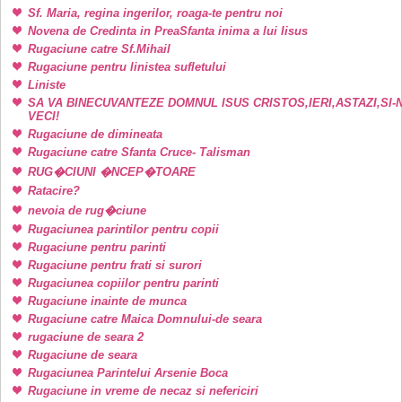
Sf. Maria, regina ingerilor, roaga-te pentru noi
Novena de Credinta in PreaSfanta inima a lui Iisus
Rugaciune catre Sf.Mihail
Rugaciune pentru linistea sufletului
Liniste
SA VA BINECUVANTEZE DOMNUL ISUS CRISTOS,IERI,ASTAZI,SI-
VECI!
Rugaciune de dimineata
Rugaciune catre Sfanta Cruce- Talisman
RUG�CIUNI �NCEP�TOARE
Ratacire?
nevoia de rug�ciune
Rugaciunea parintilor pentru copii
Rugaciune pentru parinti
Rugaciune pentru frati si surori
Rugaciunea copiilor pentru parinti
Rugaciune inainte de munca
Rugaciune catre Maica Domnului-de seara
rugaciune de seara 2
Rugaciune de seara
Rugaciunea Parintelui Arsenie Boca
Rugaciune in vreme de necaz si nefericiri