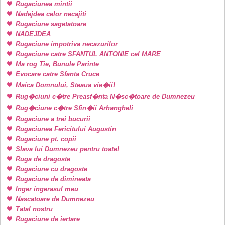
Rugaciunea mintii
Nadejdea celor necajiti
Rugaciune sagetatoare
NADEJDEA
Rugaciune impotriva necazurilor
Rugaciune catre SFANTUL ANTONIE cel MARE
Ma rog Tie, Bunule Parinte
Evocare catre Sfanta Cruce
Maica Domnului, Steaua vie�ii!
Rug�ciuni c�tre Preasf�nta N�sc�toare de Dumnezeu
Rug�ciune c�tre Sfin�ii Arhangheli
Rugaciune a trei bucurii
Rugaciunea Fericitului Augustin
Rugaciune pt. copii
Slava lui Dumnezeu pentru toate!
Ruga de dragoste
Rugaciune cu dragoste
Rugaciune de dimineata
Inger ingerasul meu
Nascatoare de Dumnezeu
Tatal nostru
Rugaciune de iertare