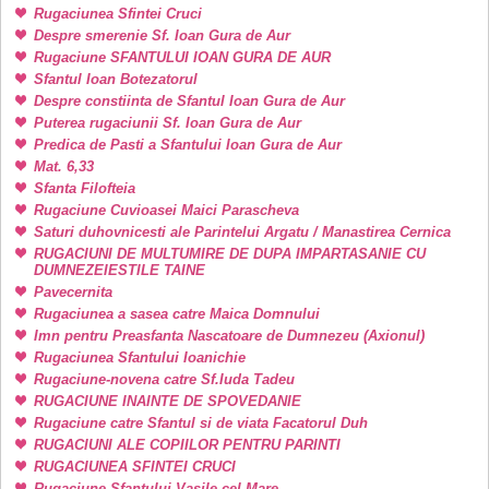
Rugaciunea Sfintei Cruci
Despre smerenie Sf. Ioan Gura de Aur
Rugaciune SFANTULUI IOAN GURA DE AUR
Sfantul Ioan Botezatorul
Despre constiinta de Sfantul Ioan Gura de Aur
Puterea rugaciunii Sf. Ioan Gura de Aur
Predica de Pasti a Sfantului Ioan Gura de Aur
Mat. 6,33
Sfanta Filofteia
Rugaciune Cuvioasei Maici Parascheva
Saturi duhovnicesti ale Parintelui Argatu / Manastirea Cernica
RUGACIUNI DE MULTUMIRE DE DUPA IMPARTASANIE CU
DUMNEZEIESTILE TAINE
Pavecernita
Rugaciunea a sasea catre Maica Domnului
Imn pentru Preasfanta Nascatoare de Dumnezeu (Axionul)
Rugaciunea Sfantului Ioanichie
Rugaciune-novena catre Sf.Iuda Tadeu
RUGACIUNE INAINTE DE SPOVEDANIE
Rugaciune catre Sfantul si de viata Facatorul Duh
RUGACIUNI ALE COPIILOR PENTRU PARINTI
RUGACIUNEA SFINTEI CRUCI
Rugaciune Sfantului Vasile cel Mare