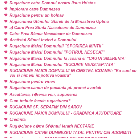
Rugaciune catre Domnul nostru Iisus Hristos
Implorare catre Dumnezeu
Rugaciune pentru un bolnav
Rugaciunea Ultimilor Stareti de la Minastirea Optina
a) Catre Prea Sfinta Nascatoare de Dumnezeu
Catre Prea Sfanta Nascatoare de Dumnezeu
Acatistul Sfintei Invieri a Domnului
Rugaciune Maicii DomnuluiI "SPORIREA MINTII"
Rugaciune Maicii Domnului "POTIRUL NESECAT"
Rugaciune Maicii Domnului la icoana ei "CAUTA SMERENIA"
Rugaciune Maicii Domnului "BUCURIE NEASTEPTATA"
RUGACIUNE MAICII DOMNULUI IN CINSTEA ICOANEI: "Eu sunt cu
voi si nimeni impotriva voastra"
Rugaciune pentru vineri
Rugaciune-canon de pocainta pt. prunci avortati
Ascultarea, t�ierea voii, supunerea
Cum trebuie facuta rugaciunea?
RUGACIUNI SF. SERAFIM DIN SAROV
RUGACIUNE MAICII DOMNULUI - GRABNICA AJUTATOARE
Credinta
Rug�ciune c�tre Sf�ntul Ierarh NECTARIE
RUGACIUNE CATRE DUMNEZEU TATAL PENTRU CEI ADORMITI