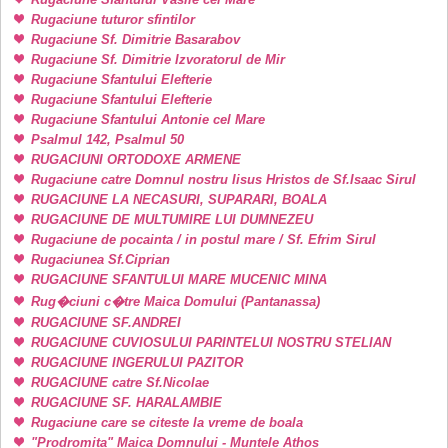
Rugaciune tuturor sfintilor
Rugaciune Sf. Dimitrie Basarabov
Rugaciune Sf. Dimitrie Izvoratorul de Mir
Rugaciune Sfantului Elefterie
Rugaciune Sfantului Elefterie
Rugaciune Sfantului Antonie cel Mare
Psalmul 142, Psalmul 50
RUGACIUNI ORTODOXE ARMENE
Rugaciune catre Domnul nostru Iisus Hristos de Sf.Isaac Sirul
RUGACIUNE LA NECASURI, SUPARARI, BOALA
RUGACIUNE DE MULTUMIRE LUI DUMNEZEU
Rugaciune de pocainta / in postul mare / Sf. Efrim Sirul
Rugaciunea Sf.Ciprian
RUGACIUNE SFANTULUI MARE MUCENIC MINA
Rug�ciuni c�tre Maica Domului (Pantanassa)
RUGACIUNE SF.ANDREI
RUGACIUNE CUVIOSULUI PARINTELUI NOSTRU STELIAN
RUGACIUNE INGERULUI PAZITOR
RUGACIUNE catre Sf.Nicolae
RUGACIUNE SF. HARALAMBIE
Rugaciune care se citeste la vreme de boala
"Prodromita" Maica Domnului - Muntele Athos