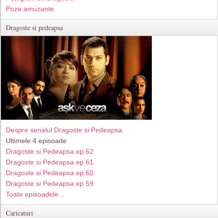
Poze amuzante
Dragoste si pedeapsa
Despre serialul Dragoste si Pedeapsa
Ultimele 4 episoade
Dragoste si Pedeapsa ep 62
Dragoste si Pedeapsa ep 61
Dragoste si Pedeapsa ep 60
Dragoste si Pedeapsa ep 59
Toate episoadele...
Caricaturi