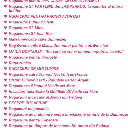
Rugaciune pentru IMPACAREA CELOR INVRAJBITI
Rugaciune Sf. PARTENIE din LAMPSAKOS, tamaduitor al tuturor
bolilor
RUGACIUNI PENTRU PRUNCI AVORTATI
Rugaciune Duhului Sfant
Rugaciune Sf. Mina
Rugaciunea Sf. Ioan Rus
Marea invocatie catre Dumnezeu
Rug�ciune c�tre Maica Domnului pentru a ob�ine har
MAICA DOMNULUI - "Eu sunt cu voi si nimeni impotriva voastra"
Rugaciune pentru dragoste
Ruga zilnica
RUGACIUNI DE MULTUMIRE
Rugaciune catre Domnul Nostru Isus Hristos
Sfaturi Duhovnicesti - Parintele Ilarion Argatu
Rugaciunea Sfantului Vasile cel Mare
Invataturi referitoare la Moliftele Sf.Vasile cel Mare
Rugaciuni incercare Sf.Anton din Padova
DESPRE RUGACIUNE
Rugaciuni de pocainta
Rugaciune de multumire penru binefacerile primite de la Dumneze
Rugaciune pentru impacare
Rugaciune pt. timpuri de incercare Sf. Anton din Padova