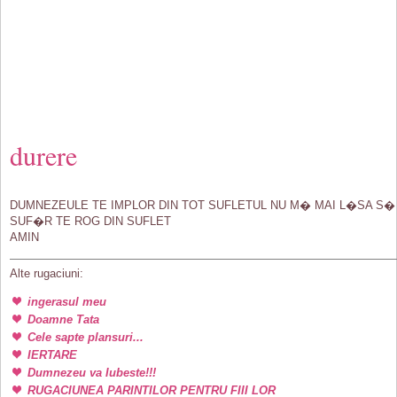
durere
DUMNEZEULE TE IMPLOR DIN TOT SUFLETUL NU M� MAI L�SA S�
SUF�R TE ROG DIN SUFLET
AMIN
Alte rugaciuni:
ingerasul meu
Doamne Tata
Cele sapte plansuri...
IERTARE
Dumnezeu va Iubeste!!!
RUGACIUNEA PARINTILOR PENTRU FIII LOR