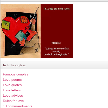
In limba engleza
Famous couples
Love poems
Love quotes
Love letters
Love advices
Rules for love
10 commandments