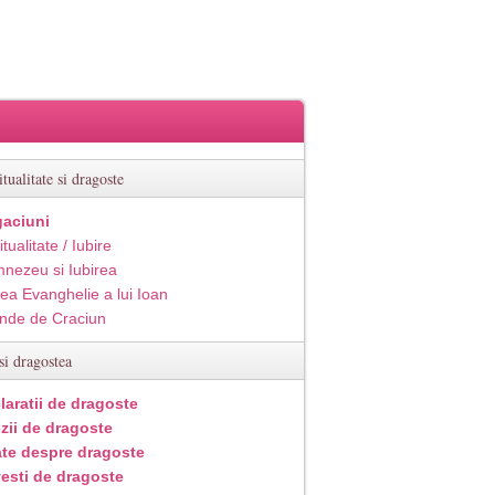
itualitate si dragoste
aciuni
itualitate / Iubire
nezeu si Iubirea
ea Evanghelie a lui Ioan
inde de Craciun
si dragostea
laratii de dragoste
zii de dragoste
ate despre dragoste
esti de dragoste