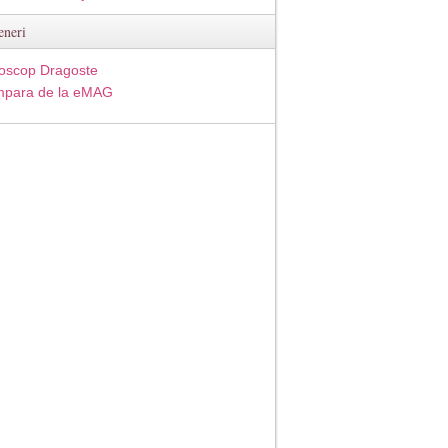
eneri
oscop Dragoste
para de la eMAG