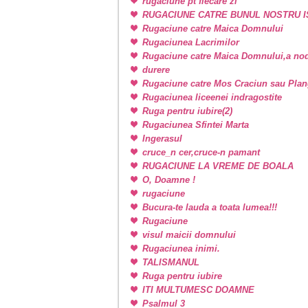
rugaciune pt fiecare zi
RUGACIUNE CATRE BUNUL NOSTRU I
Rugaciune catre Maica Domnului
Rugaciunea Lacrimilor
Rugaciune catre Maica Domnului,a nodu
durere
Rugaciune catre Mos Craciun sau Plan
Rugaciunea liceenei indragostite
Ruga pentru iubire(2)
Rugaciunea Sfintei Marta
Ingerasul
cruce_n cer,cruce-n pamant
RUGACIUNE LA VREME DE BOALA
O, Doamne !
rugaciune
Bucura-te lauda a toata lumea!!!
Rugaciune
visul maicii domnului
Rugaciunea inimi.
TALISMANUL
Ruga pentru iubire
ITI MULTUMESC DOAMNE
Psalmul 3