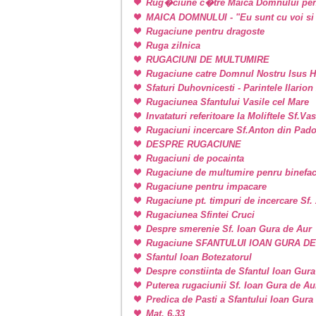
Rug�ciune c�tre Maica Domnului pen
MAICA DOMNULUI - "Eu sunt cu voi si 
Rugaciune pentru dragoste
Ruga zilnica
RUGACIUNI DE MULTUMIRE
Rugaciune catre Domnul Nostru Isus H
Sfaturi Duhovnicesti - Parintele Ilarion
Rugaciunea Sfantului Vasile cel Mare
Invataturi referitoare la Moliftele Sf.Va
Rugaciuni incercare Sf.Anton din Pad
DESPRE RUGACIUNE
Rugaciuni de pocainta
Rugaciune de multumire penru binefac
Rugaciune pentru impacare
Rugaciune pt. timpuri de incercare Sf
Rugaciunea Sfintei Cruci
Despre smerenie Sf. Ioan Gura de Aur
Rugaciune SFANTULUI IOAN GURA D
Sfantul Ioan Botezatorul
Despre constiinta de Sfantul Ioan Gura
Puterea rugaciunii Sf. Ioan Gura de Au
Predica de Pasti a Sfantului Ioan Gura
Mat. 6,33