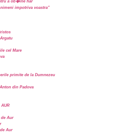
tru a ob�ine har
nimeni impotriva voastra"
ristos
 Argatu
sile cel Mare
ova
erile primite de la Dumnezeu
. Anton din Padova
E AUR
 de Aur
r
 de Aur