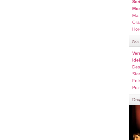
Scr
Mes
Ma 
Ora
Hor
Noi 
Ver
Ide
Des
Sfan
Fot
Poz
Drag