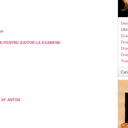
Des
Ult
or
Dra
Dra
E,PENTRU AJUTOR LA EXAMENE.
Dra
Dra
Toa
Cari
e SF ANTON