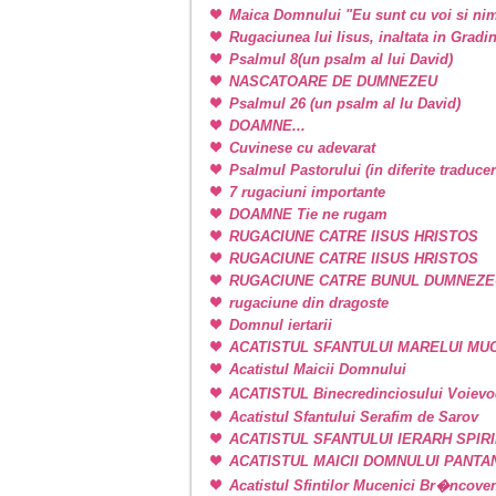
Maica Domnului "Eu sunt cu voi si nim
Rugaciunea lui Iisus, inaltata in Grad
Psalmul 8(un psalm al lui David)
NASCATOARE DE DUMNEZEU
Psalmul 26 (un psalm al lu David)
DOAMNE...
Cuvinese cu adevarat
Psalmul Pastorului (in diferite traducer
7 rugaciuni importante
DOAMNE Tie ne rugam
RUGACIUNE CATRE IISUS HRISTOS
RUGACIUNE CATRE IISUS HRISTOS
RUGACIUNE CATRE BUNUL DUMNEZE
rugaciune din dragoste
Domnul iertarii
ACATISTUL SFANTULUI MARELUI M
Acatistul Maicii Domnului
ACATISTUL Binecredinciosului Voievo
Acatistul Sfantului Serafim de Sarov
ACATISTUL SFANTULUI IERARH SPIR
ACATISTUL MAICII DOMNULUI PANT
Acatistul Sfintilor Mucenici Br�ncove