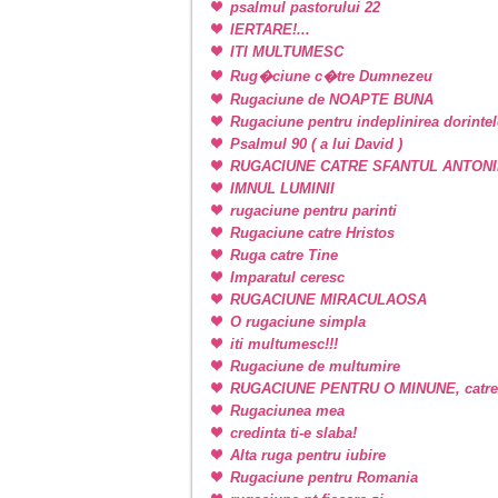
psalmul pastorului 22
IERTARE!...
ITI MULTUMESC
Rug�ciune c�tre Dumnezeu
Rugaciune de NOAPTE BUNA
Rugaciune pentru indeplinirea dorintel
Psalmul 90 ( a lui David )
RUGACIUNE CATRE SFANTUL ANTONI
IMNUL LUMINII
rugaciune pentru parinti
Rugaciune catre Hristos
Ruga catre Tine
Imparatul ceresc
RUGACIUNE MIRACULAOSA
O rugaciune simpla
iti multumesc!!!
Rugaciune de multumire
RUGACIUNE PENTRU O MINUNE, catr
Rugaciunea mea
credinta ti-e slaba!
Alta ruga pentru iubire
Rugaciune pentru Romania