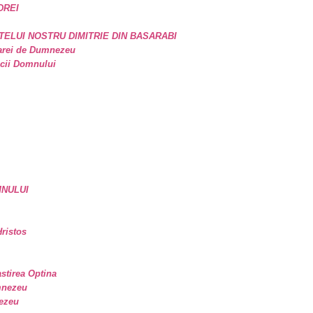
DREI
TELUI NOSTRU DIMITRIE DIN BASARABI
oarei de Dumnezeu
icii Domnului
MNULUI
ristos
astirea Optina
mnezeu
nezeu