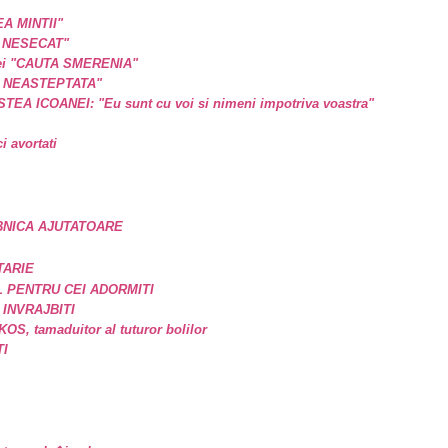
EA MINTII"
L NESECAT"
a ei "CAUTA SMERENIA"
E NEASTEPTATA"
A ICOANEI: "Eu sunt cu voi si nimeni impotriva voastra"
 avortati
BNICA AJUTATOARE
TARIE
 PENTRU CEI ADORMITI
 INVRAJBITI
, tamaduitor al tuturor bolilor
TI