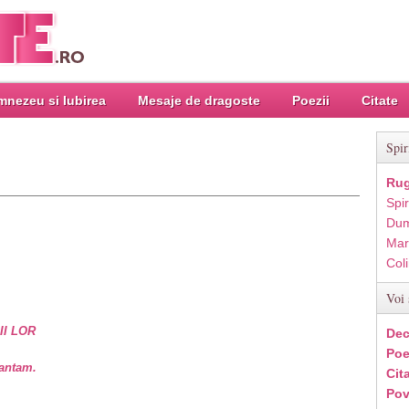
nezeu si Iubirea
Mesaje de dragoste
Poezii
Citate
Spir
Rug
Spir
Dum
Mar
Col
Voi 
II LOR
Dec
Poe
vantam.
Cit
Pov