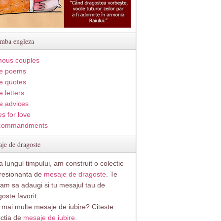
imba engleza
ous couples
e poems
e quotes
 letters
e advices
s for love
commandments
je de dragoste
 lungul timpului, am construit o colectie
resionanta de
mesaje de dragoste
. Te
itam sa adaugi si tu mesajul tau de
oste favorit.
i mai multe mesaje de iubire? Citeste
ectia de
mesaje de iubire.