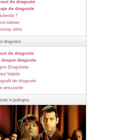
isori de dragoste
aje de dragoste
iubeste ?
col sabian
oscop zilnic
si dragostea
suri de dragoste
i despre dragoste
pre Dragobete
tul Valetin
ografii de dragoste
e amuzante
oste si pedeapsa