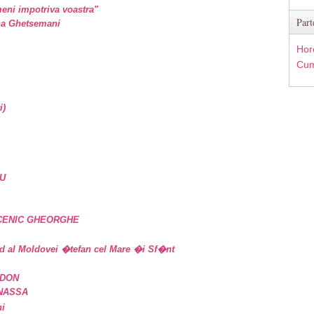
eni impotriva voastra"
Part
ina Ghetsemani
Hor
Cum
i)
U
UCENIC GHEORGHE
d al Moldovei �tefan cel Mare �i Sf�nt
IDON
ANASSA
ni