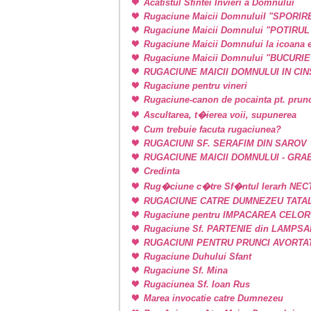
Acatistul Sfintei Invieri a Domnului
Rugaciune Maicii DomnuluiI "SPORIR
Rugaciune Maicii Domnului "POTIRU
Rugaciune Maicii Domnului la icoan
Rugaciune Maicii Domnului "BUCURI
RUGACIUNE MAICII DOMNULUI IN CINSTE
Rugaciune pentru vineri
Rugaciune-canon de pocainta pt. prunci
Ascultarea, t�ierea voii, supunerea
Cum trebuie facuta rugaciunea?
RUGACIUNI SF. SERAFIM DIN SAROV
RUGACIUNE MAICII DOMNULUI - GRA
Credinta
Rug�ciune c�tre Sf�ntul Ierarh NEC
RUGACIUNE CATRE DUMNEZEU TATAL
Rugaciune pentru IMPACAREA CELOR
Rugaciune Sf. PARTENIE din LAMPSAKOS
RUGACIUNI PENTRU PRUNCI AVORTA
Rugaciune Duhului Sfant
Rugaciune Sf. Mina
Rugaciunea Sf. Ioan Rus
Marea invocatie catre Dumnezeu