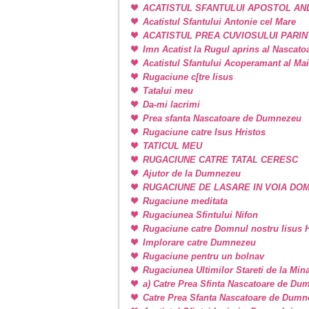
ACATISTUL SFANTULUI APOSTOL AN
Acatistul Sfantului Antonie cel Mare
ACATISTUL PREA CUVIOSULUI PARIN
Imn Acatist la Rugul aprins al Nascat
Acatistul Sfantului Acoperamant al Ma
Rugaciune c[tre Iisus
Tatalui meu
Da-mi lacrimi
Prea sfanta Nascatoare de Dumnezeu
Rugaciune catre Isus Hristos
TATICUL MEU
RUGACIUNE CATRE TATAL CERESC
Ajutor de la Dumnezeu
RUGACIUNE DE LASARE IN VOIA DO
Rugaciune meditata
Rugaciunea Sfintului Nifon
Rugaciune catre Domnul nostru Iisus H
Implorare catre Dumnezeu
Rugaciune pentru un bolnav
Rugaciunea Ultimilor Stareti de la Min
a) Catre Prea Sfinta Nascatoare de Du
Catre Prea Sfanta Nascatoare de Dum