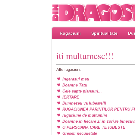
Rugaciuni
Spiritualitate
Dum
iti multumesc!!!
Alte rugaciuni:
ingerasul meu
Doamne Tata
Cele sapte plansuri...
IERTARE
Dumnezeu va Iubeste!!!
RUGACIUNEA PARINTILOR PENTRU FI
rugaciune de multumire
Doamne,in fiecare zi,in zori,te binecu
O PERSOANA CARE TE IUBESTE
Greseli necugetate