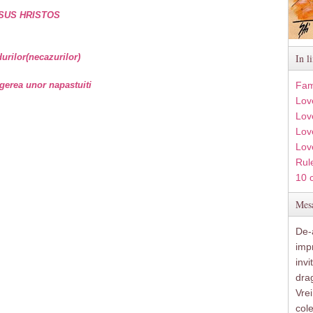
SUS HRISTOS
rilor(necazurilor)
In l
gerea unor napastuiti
Fam
Lov
Lov
Love
Lov
Rule
10 
Mesa
De-a
imp
inv
drag
Vre
col