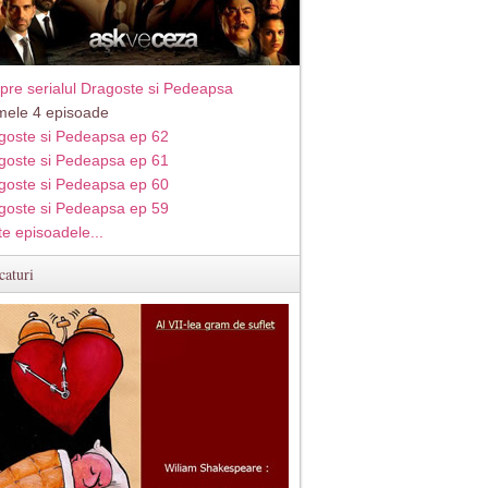
pre serialul Dragoste si Pedeapsa
imele 4 episoade
goste si Pedeapsa ep 62
goste si Pedeapsa ep 61
goste si Pedeapsa ep 60
goste si Pedeapsa ep 59
te episoadele...
caturi