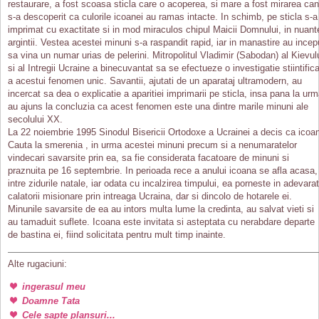
restaurare, a fost scoasa sticla care o acoperea, si mare a fost mirarea ca
s-a descoperit ca culorile icoanei au ramas intacte. In schimb, pe sticla s-a
imprimat cu exactitate si in mod miraculos chipul Maicii Domnului, in nuant
argintii. Vestea acestei minuni s-a raspandit rapid, iar in manastire au incep
sa vina un numar urias de pelerini. Mitropolitul Vladimir (Sabodan) al Kievul
si al Intregii Ucraine a binecuvantat sa se efectueze o investigatie stiintific
a acestui fenomen unic. Savantii, ajutati de un aparataj ultramodern, au
incercat sa dea o explicatie a aparitiei imprimarii pe sticla, insa pana la ur
au ajuns la concluzia ca acest fenomen este una dintre marile minuni ale
secolului XX.
La 22 noiembrie 1995 Sinodul Bisericii Ortodoxe a Ucrainei a decis ca icoa
Cauta la smerenia , in urma acestei minuni precum si a nenumaratelor
vindecari savarsite prin ea, sa fie considerata facatoare de minuni si
praznuita pe 16 septembrie. In perioada rece a anului icoana se afla acasa,
intre zidurile natale, iar odata cu incalzirea timpului, ea porneste in adevara
calatorii misionare prin intreaga Ucraina, dar si dincolo de hotarele ei.
Minunile savarsite de ea au intors multa lume la credinta, au salvat vieti si
au tamaduit suflete. Icoana este invitata si asteptata cu nerabdare departe
de bastina ei, fiind solicitata pentru mult timp inainte.
Alte rugaciuni:
ingerasul meu
Doamne Tata
Cele sapte plansuri...