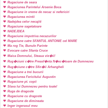
Rugaciune de seara
Rugaciunea Parintelui Arsenie Boca
Rugaciune in vreme de necaz si nefericiri
Rugaciunea mintii
Nadejdea celor necajiti
Rugaciune sagetatoare
NADEJDEA
Rugaciune impotriva necazurilor
Rugaciune catre SFANTUL ANTONIE cel MARE
Ma rog Tie, Bunule Parinte
Evocare catre Sfanta Cruce
Maica Domnului, Steaua vie�ii!
Rug�ciuni c�tre Preasf�nta N�sc�toare de Dumnezeu
Rug�ciune c�tre Sfin�ii Arhangheli
Rugaciune a trei bucurii
Rugaciunea Fericitului Augustin
Rugaciune pt. copii
Slava lui Dumnezeu pentru toate!
Ruga de dragoste
Rugaciune cu dragoste
Rugaciune de dimineata
Inger ingerasul meu