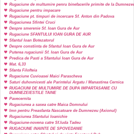
Rugaciune de multumire penru binefacerile primite de la Dumneze
Rugaciune pentru impacare
Rugaciune pt. timpuri de incercare Sf. Anton din Padova
Rugaciunea Sfintei Cruci
Despre smerenie Sf. Ioan Gura de Aur
Rugaciune SFANTULUI IOAN GURA DE AUR
Sfantul Ioan Botezatorul
Despre constiinta de Sfantul Ioan Gura de Aur
Puterea rugaciunii Sf. Ioan Gura de Aur
Predica de Pasti a Sfantului Ioan Gura de Aur
Mat. 6,33
Sfanta Filofteia
Rugaciune Cuvioasei Maici Parascheva
Saturi duhovnicesti ale Parintelui Argatu / Manastirea Cernica
RUGACIUNI DE MULTUMIRE DE DUPA IMPARTASANIE CU
DUMNEZEIESTILE TAINE
Pavecernita
Rugaciunea a sasea catre Maica Domnului
Imn pentru Preasfanta Nascatoare de Dumnezeu (Axionul)
Rugaciunea Sfantului Ioanichie
Rugaciune-novena catre Sf.Iuda Tadeu
RUGACIUNE INAINTE DE SPOVEDANIE