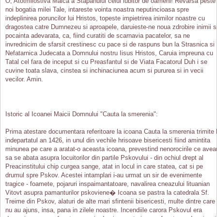
O, Atotmilostiva Maica a Stapanului celui iubitor de oameni! Revarsa peste
noi bogatia milei Tale, intareste vointa noastra neputincioasa spre
indeplinirea poruncilor lui Hristos, topeste impietrirea inimilor noastre cu
dragostea catre Dumnezeu si aproapele, daruieste-ne noua zdrobire inimii s
pocainta adevarata, ca, fiind curatiti de scarnavia pacatelor, sa ne
invrednicim de sfarsit crestinesc cu pace si de raspuns bun la Strasnica si
Nefatarnica Judecata a Domnului nostru Iisus Hristos, Caruia impreuna cu
Tatal cel fara de inceput si cu Preasfantul si de Viata Facatorul Duh i se
cuvine toata slava, cinstea si inchinaciunea acum si pururea si in vecii
vecilor. Amin.
Istoric al Icoanei Maicii Domnului "Cauta la smerenia":
Prima atestare documentara referitoare la icoana Cauta la smerenia trimite 
indepartatul an 1426, in unul din vechile hrisoave bisericesti fiind amintita
minunea pe care a aratat-o aceasta icoana, prevestind nenorocirile ce avea
sa se abata asupra locuitorilor din partile Pskovului - din ochiul drept al
Preacinstitului chip curgea sange, atat in locul in care statea, cat si pe
drumul spre Pskov. Acestei intamplari i-au urmat un sir de evenimente
tragice - foamete, pojaruri inspaimantatoare, navalirea cneazului lituanian
Vitovt asupra pamanturilor pskoviene� Icoana se pastra la catedrala Sf.
Treime din Pskov, alaturi de alte mari sfintenii bisericesti, multe dintre care
nu au ajuns, insa, pana in zilele noastre. Incendiile carora Pskovul era