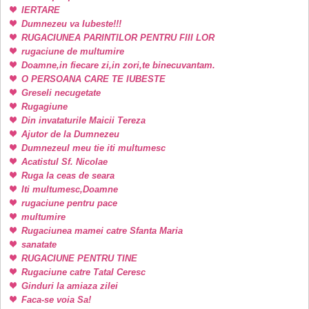
IERTARE
Dumnezeu va Iubeste!!!
RUGACIUNEA PARINTILOR PENTRU FIII LOR
rugaciune de multumire
Doamne,in fiecare zi,in zori,te binecuvantam.
O PERSOANA CARE TE IUBESTE
Greseli necugetate
Rugagiune
Din invataturile Maicii Tereza
Ajutor de la Dumnezeu
Dumnezeul meu tie iti multumesc
Acatistul Sf. Nicolae
Ruga la ceas de seara
Iti multumesc,Doamne
rugaciune pentru pace
multumire
Rugaciunea mamei catre Sfanta Maria
sanatate
RUGACIUNE PENTRU TINE
Rugaciune catre Tatal Ceresc
Ginduri la amiaza zilei
Faca-se voia Sa!