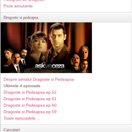
Poze amuzante
Dragoste si pedeapsa
Despre serialul Dragoste si Pedeapsa
Ultimele 4 episoade
Dragoste si Pedeapsa ep 62
Dragoste si Pedeapsa ep 61
Dragoste si Pedeapsa ep 60
Dragoste si Pedeapsa ep 59
Toate episoadele...
Caricaturi