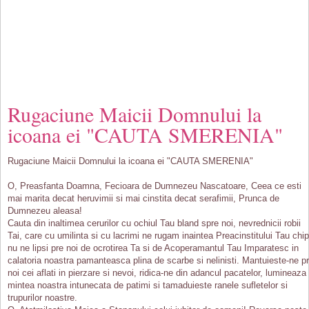
Rugaciune Maicii Domnului la
icoana ei "CAUTA SMERENIA"
Rugaciune Maicii Domnului la icoana ei "CAUTA SMERENIA"
O, Preasfanta Doamna, Fecioara de Dumnezeu Nascatoare, Ceea ce esti
mai marita decat heruvimii si mai cinstita decat serafimii, Prunca de
Dumnezeu aleasa!
Cauta din inaltimea cerurilor cu ochiul Tau bland spre noi, nevrednicii robii
Tai, care cu umilinta si cu lacrimi ne rugam inaintea Preacinstitului Tau chip
nu ne lipsi pre noi de ocrotirea Ta si de Acoperamantul Tau Imparatesc in
calatoria noastra pamanteasca plina de scarbe si nelinisti. Mantuieste-ne p
noi cei aflati in pierzare si nevoi, ridica-ne din adancul pacatelor, lumineaza
mintea noastra intunecata de patimi si tamaduieste ranele sufletelor si
trupurilor noastre.