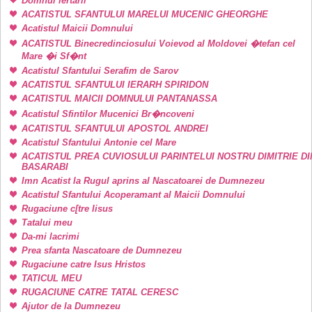
Domnul iertarii
ACATISTUL SFANTULUI MARELUI MUCENIC GHEORGHE
Acatistul Maicii Domnului
ACATISTUL Binecredinciosului Voievod al Moldovei �tefan cel
Mare �i Sf�nt
Acatistul Sfantului Serafim de Sarov
ACATISTUL SFANTULUI IERARH SPIRIDON
ACATISTUL MAICII DOMNULUI PANTANASSA
Acatistul Sfintilor Mucenici Br�ncoveni
ACATISTUL SFANTULUI APOSTOL ANDREI
Acatistul Sfantului Antonie cel Mare
ACATISTUL PREA CUVIOSULUI PARINTELUI NOSTRU DIMITRIE DI
BASARABI
Imn Acatist la Rugul aprins al Nascatoarei de Dumnezeu
Acatistul Sfantului Acoperamant al Maicii Domnului
Rugaciune c[tre Iisus
Tatalui meu
Da-mi lacrimi
Prea sfanta Nascatoare de Dumnezeu
Rugaciune catre Isus Hristos
TATICUL MEU
RUGACIUNE CATRE TATAL CERESC
Ajutor de la Dumnezeu