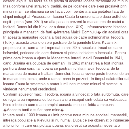
deseori expus, au facut sa se piarda si aceasta icoana facatoare de minuni
Insa conform unei stravechi traditii, de pe icoanele care s-au proslavit prin
minuni mari, se obisnuia sa se faca copii, pentru a arata pietatea fata de
chipul indragit al Preacuratei. Icoana Cauta la smerenia are doua astfel de
copii - prima (sec. XVII) se afla pana in prezent la manastirea de maici a
Inaltarii Domnului din Kiev, iar a doua (sec. XIX) - infrumuseteaza biserica
principala a manastirii de frati �Intrarea Maicii Domnului� din acelasi oras
In aceasta manastire icoana a fost adusa de catre schimonahia Teodora
(Totki), aceasta avand-o spre pastrare de la parintele Boris Kvasnitki,
proprietarul ei, care a fost represat in anii 30 ai secolului trecut de catre
bolsevici, perioada din care dateaza si prima inchidere a lacasului. Pentru
prima oara icoana a ajuns la Manastirea Intrarii Maicii Domnului in 1941,
cand Ucraina era ocupata de germani. In 1961 manastirea a fost inchisa
pentru a doua oara, iar icoana se pastra in chilia maicii Teodora, de la
manastirea de maici a Inaltarii Domnului. Icoana revine peste treizeci de an
in manastirea locala, unde a ramas pana in prezent. In timpul calatoriilor sa
icoana Cauta la smerenia a aratat lumii nenumarate minuni si semne, a
vindecat nenumarati credinciosi.
Conform spuselor maicii Teodora, icoana a vindecat o fata surdomuta, care
se ruga la ea impreuna cu bunica sa si a inceput dintr-odata sa vorbeasca.
Fiind intrebata cum s-a intamplat aceasta minune, fetita a raspuns:
�Aceasta tanti a suflat spre mine�.
In vara anului 1993 icoana a uimit printr-o noua minune enoriasii manastirii,
intreaga populatie a Kievului si nu numai. Dupa ce s-a observat o intunecar
a tonurilor in care era pictata icoana, s-a crezut ca aceasta necesita o