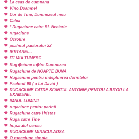
La ceas de cumpana
Vino,Doamne!
Dor de Tine, Dumnezeul meu
Calea
* Rugaciune catre Sf. Nectarie
rugaciune
Ocrotire
psalmul pastorului 22
IERTARE!...
ITI MULTUMESC
Rug�ciune c�tre Dumnezeu
Rugaciune de NOAPTE BUNA
Rugaciune pentru indeplinirea dorintelor
Psalmul 90 ( a lui David )
RUGACIUNE CATRE SFANTUL ANTONIE,PENTRU AJUTOR LA
EXAMENE.
IMNUL LUMINII
rugaciune pentru parinti
Rugaciune catre Hristos
Ruga catre Tine
Imparatul ceresc
RUGACIUNE MIRACULAOSA
O rugaciune simpla