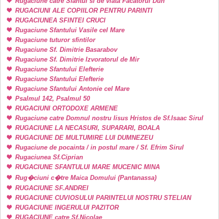
Rugaciune catre Sfantul si de viata Facatorul Duh
RUGACIUNI ALE COPIILOR PENTRU PARINTI
RUGACIUNEA SFINTEI CRUCI
Rugaciune Sfantului Vasile cel Mare
Rugaciune tuturor sfintilor
Rugaciune Sf. Dimitrie Basarabov
Rugaciune Sf. Dimitrie Izvoratorul de Mir
Rugaciune Sfantului Elefterie
Rugaciune Sfantului Elefterie
Rugaciune Sfantului Antonie cel Mare
Psalmul 142, Psalmul 50
RUGACIUNI ORTODOXE ARMENE
Rugaciune catre Domnul nostru Iisus Hristos de Sf.Isaac Sirul
RUGACIUNE LA NECASURI, SUPARARI, BOALA
RUGACIUNE DE MULTUMIRE LUI DUMNEZEU
Rugaciune de pocainta / in postul mare / Sf. Efrim Sirul
Rugaciunea Sf.Ciprian
RUGACIUNE SFANTULUI MARE MUCENIC MINA
Rug�ciuni c�tre Maica Domului (Pantanassa)
RUGACIUNE SF.ANDREI
RUGACIUNE CUVIOSULUI PARINTELUI NOSTRU STELIAN
RUGACIUNE INGERULUI PAZITOR
RUGACIUNE catre Sf.Nicolae