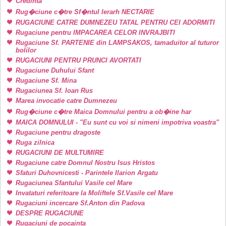
Credinta
Rug�ciune c�tre Sf�ntul Ierarh NECTARIE
RUGACIUNE CATRE DUMNEZEU TATAL PENTRU CEI ADORMITI
Rugaciune pentru IMPACAREA CELOR INVRAJBITI
Rugaciune Sf. PARTENIE din LAMPSAKOS, tamaduitor al tuturor
bolilor
RUGACIUNI PENTRU PRUNCI AVORTATI
Rugaciune Duhului Sfant
Rugaciune Sf. Mina
Rugaciunea Sf. Ioan Rus
Marea invocatie catre Dumnezeu
Rug�ciune c�tre Maica Domnului pentru a ob�ine har
MAICA DOMNULUI - "Eu sunt cu voi si nimeni impotriva voastra"
Rugaciune pentru dragoste
Ruga zilnica
RUGACIUNI DE MULTUMIRE
Rugaciune catre Domnul Nostru Isus Hristos
Sfaturi Duhovnicesti - Parintele Ilarion Argatu
Rugaciunea Sfantului Vasile cel Mare
Invataturi referitoare la Moliftele Sf.Vasile cel Mare
Rugaciuni incercare Sf.Anton din Padova
DESPRE RUGACIUNE
Rugaciuni de pocainta