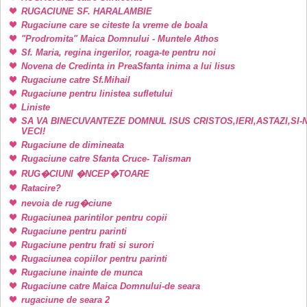
RUGACIUNE SF. HARALAMBIE
Rugaciune care se citeste la vreme de boala
"Prodromita" Maica Domnului - Muntele Athos
Sf. Maria, regina ingerilor, roaga-te pentru noi
Novena de Credinta in PreaSfanta inima a lui Iisus
Rugaciune catre Sf.Mihail
Rugaciune pentru linistea sufletului
Liniste
SA VA BINECUVANTEZE DOMNUL ISUS CRISTOS,IERI,ASTAZI,SI-
VECI!
Rugaciune de dimineata
Rugaciune catre Sfanta Cruce- Talisman
RUG�CIUNI �NCEP�TOARE
Ratacire?
nevoia de rug�ciune
Rugaciunea parintilor pentru copii
Rugaciune pentru parinti
Rugaciune pentru frati si surori
Rugaciunea copiilor pentru parinti
Rugaciune inainte de munca
Rugaciune catre Maica Domnului-de seara
rugaciune de seara 2