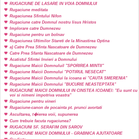
RUGACIUNE DE LASARE IN VOIA DOMNULUI
Rugaciune meditata
Rugaciunea Sfintului Nifon
Rugaciune catre Domnul nostru Iisus Hristos
Implorare catre Dumnezeu
Rugaciune pentru un bolnav
Rugaciunea Ultimilor Stareti de la Minastirea Optina
a) Catre Prea Sfinta Nascatoare de Dumnezeu
Catre Prea Sfanta Nascatoare de Dumnezeu
Acatistul Sfintei Invieri a Domnului
Rugaciune Maicii DomnuluiI "SPORIREA MINTII"
Rugaciune Maicii Domnului "POTIRUL NESECAT"
Rugaciune Maicii Domnului la icoana ei "CAUTA SMERENIA"
Rugaciune Maicii Domnului "BUCURIE NEASTEPTATA"
RUGACIUNE MAICII DOMNULUI IN CINSTEA ICOANEI: "Eu sunt cu
voi si nimeni impotriva voastra"
Rugaciune pentru vineri
Rugaciune-canon de pocainta pt. prunci avortati
Ascultarea, t�ierea voii, supunerea
Cum trebuie facuta rugaciunea?
RUGACIUNI SF. SERAFIM DIN SAROV
RUGACIUNE MAICII DOMNULUI - GRABNICA AJUTATOARE