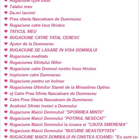
Rugaciune c[tre Iisus
Tatalui meu
Da-mi lacrimi
Prea sfanta Nascatoare de Dumnezeu
Rugaciune catre Isus Hristos
TATICUL MEU
RUGACIUNE CATRE TATAL CERESC
Ajutor de la Dumnezeu
RUGACIUNE DE LASARE IN VOIA DOMNULUI
Rugaciune meditata
Rugaciunea Sfintului Nifon
Rugaciune catre Domnul nostru Iisus Hristos
Implorare catre Dumnezeu
Rugaciune pentru un bolnav
Rugaciunea Ultimilor Stareti de la Minastirea Optina
a) Catre Prea Sfinta Nascatoare de Dumnezeu
Catre Prea Sfanta Nascatoare de Dumnezeu
Acatistul Sfintei Invieri a Domnului
Rugaciune Maicii DomnuluiI "SPORIREA MINTII"
Rugaciune Maicii Domnului "POTIRUL NESECAT"
Rugaciune Maicii Domnului la icoana ei "CAUTA SMERENIA"
Rugaciune Maicii Domnului "BUCURIE NEASTEPTATA"
RUGACIUNE MAICII DOMNULUI IN CINSTEA ICOANEI: "Eu sunt cu