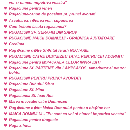
voi si nimeni impotriva voastra"
Rugaciune pentru vineri
Rugaciune-canon de pocainta pt. prunci avortati
Ascultarea, t�ierea voii, supunerea
Cum trebuie facuta rugaciunea?
RUGACIUNI SF. SERAFIM DIN SAROV
RUGACIUNE MAICII DOMNULUI - GRABNICA AJUTATOARE
Credinta
Rug�ciune c�tre Sf�ntul Ierarh NECTARIE
RUGACIUNE CATRE DUMNEZEU TATAL PENTRU CEI ADORMITI
Rugaciune pentru IMPACAREA CELOR INVRAJBITI
Rugaciune Sf. PARTENIE din LAMPSAKOS, tamaduitor al tuturor
bolilor
RUGACIUNI PENTRU PRUNCI AVORTATI
Rugaciune Duhului Sfant
Rugaciune Sf. Mina
Rugaciunea Sf. Ioan Rus
Marea invocatie catre Dumnezeu
Rug�ciune c�tre Maica Domnului pentru a ob�ine har
MAICA DOMNULUI - "Eu sunt cu voi si nimeni impotriva voastra"
Rugaciune pentru dragoste
Ruga zilnica