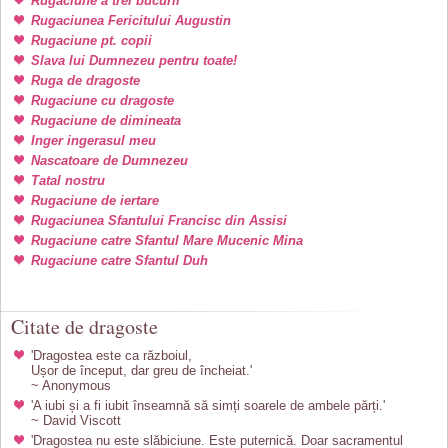
Rugaciune a trei bucurii
Rugaciunea Fericitului Augustin
Rugaciune pt. copii
Slava lui Dumnezeu pentru toate!
Ruga de dragoste
Rugaciune cu dragoste
Rugaciune de dimineata
Inger ingerasul meu
Nascatoare de Dumnezeu
Tatal nostru
Rugaciune de iertare
Rugaciunea Sfantului Francisc din Assisi
Rugaciune catre Sfantul Mare Mucenic Mina
Rugaciune catre Sfantul Duh
Citate de dragoste
'Dragostea este ca războiul,
Ușor de început, dar greu de încheiat.'
~ Anonymous
'A iubi și a fi iubit înseamnă să simți soarele de ambele părți.'
~ David Viscott
'Dragostea nu este slăbiciune. Este puternică. Doar sacramentul