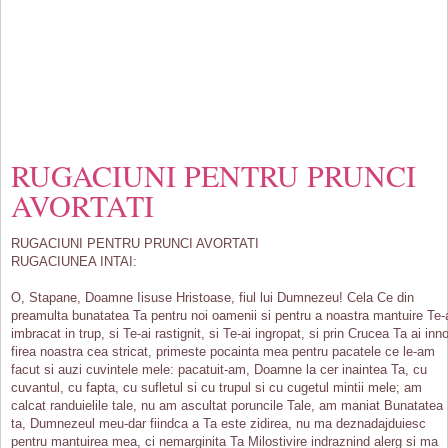
RUGACIUNI PENTRU PRUNCI
AVORTATI
RUGACIUNI PENTRU PRUNCI AVORTATI
RUGACIUNEA INTAI:
O, Stapane, Doamne Iisuse Hristoase, fiul lui Dumnezeu! Cela Ce din
preamulta bunatatea Ta pentru noi oamenii si pentru a noastra mantuire Te-
imbracat in trup, si Te-ai rastignit, si Te-ai ingropat, si prin Crucea Ta ai inno
firea noastra cea stricat, primeste pocainta mea pentru pacatele ce le-am
facut si auzi cuvintele mele: pacatuit-am, Doamne la cer inaintea Ta, cu
cuvantul, cu fapta, cu sufletul si cu trupul si cu cugetul mintii mele; am
calcat randuielile tale, nu am ascultat poruncile Tale, am maniat Bunatatea
ta, Dumnezeul meu-dar fiindca a Ta este zidirea, nu ma deznadajduiesc
pentru mantuirea mea, ci nemarginita Ta Milostivire indraznind alerg si ma