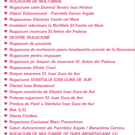
RUGACIUNI DE MULTUMIRE
Rugaciune catre Domnul Nostru Isus Hristos
Sfaturi Duhovnicesti - Parintele Ilarion Argatu
Rugaciunea Sfantului Vasile cel Mare
Invataturi referitoare la Moliftele Sf.Vasile cel Mare
Rugaciuni incercare Sf.Anton din Padova
DESPRE RUGACIUNE
Rugaciuni de pocainta
Rugaciune de multumire penru binefacerile primite de la Dumneze
Rugaciune pentru impacare
Rugaciune pt. timpuri de incercare Sf. Anton din Padova
Rugaciunea Sfintei Cruci
Despre smerenie Sf. Ioan Gura de Aur
Rugaciune SFANTULUI IOAN GURA DE AUR
Sfantul Ioan Botezatorul
Despre constiinta de Sfantul Ioan Gura de Aur
Puterea rugaciunii Sf. Ioan Gura de Aur
Predica de Pasti a Sfantului Ioan Gura de Aur
Mat. 6,33
Sfanta Filofteia
Rugaciune Cuvioasei Maici Parascheva
Saturi duhovnicesti ale Parintelui Argatu / Manastirea Cernica
RUGACIUNI DE MULTUMIRE DE DUPA IMPARTASANIE CU