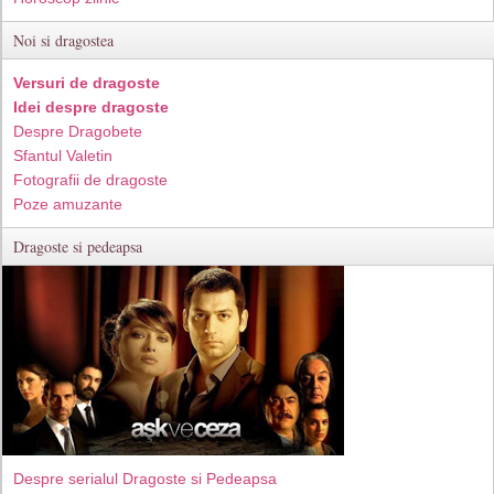
Noi si dragostea
Versuri de dragoste
Idei despre dragoste
Despre Dragobete
Sfantul Valetin
Fotografii de dragoste
Poze amuzante
Dragoste si pedeapsa
Despre serialul Dragoste si Pedeapsa