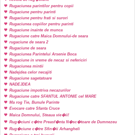
Rugaciunea parintilor pentru copii
Rugaciune pentru parinti
Rugaciune pentru frati si surori
Rugaciunea copiilor pentru parinti
Rugaciune inainte de munca
Rugaciune catre Maica Domnului-de seara
rugaciune de seara 2
Rugaciune de seara
Rugaciunea Parintelui Arsenie Boca
Rugaciune in vreme de necaz si nefericiri
Rugaciunea mintii
Nadejdea celor necajiti
Rugaciune sagetatoare
NADEJDEA
Rugaciune impotriva necazurilor
Rugaciune catre SFANTUL ANTONIE cel MARE
Ma rog Tie, Bunule Parinte
Evocare catre Sfanta Cruce
Maica Domnului, Steaua vie�ii!
Rug�ciuni c�tre Preasf�nta N�sc�toare de Dumnezeu
Rug�ciune c�tre Sfin�ii Arhangheli