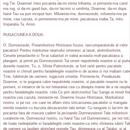
rog Tie: Doamne! Intru pocainta da-mi inima Infranta, si primeste-ma cand
ma rog, si da-mi gand bun, da-mi lacrimi si umilinta, Doamne, da-mi dupa
harul Tau sa pun inceput bun. Miluieste-ma, dumnezeule, miluieste-ma pe
mine, cea cazuta, si pomeneste-ma pe mine, pacatoasa roaba Ta, intru
Imparatia Ta. Amin.
RUGACIUNEA A DOUA:
O, Dumnezeule, Preamilostive Hristoase Iisuse, rascumparatorule al celor
pacatosi! Pentru mantuirea neamului omenesc ai lasat, atotmilostivire,
Cerurile preaslavite si Te-ai salasluit in valea aceasta mult-pacatoasa a
plangerii, ai primit pe Dumnezeiestii Tai umeri neputintele noastre si ai purta
durerile noastre; Tu, o, Sfinte Patimitorule, ai fost ranit pentru pacatele
noastre si chinuit pentru faradelegile noastre-si de aceea si noi inaltam catr
Tine, Iubitorule de oameni, rugaciuni smerite. Primeste-le, Preabunule
Doamne, si te pogoara catre neputintele noastre, si pacatele noastre nu le
pomeni, si intoarce de la noi hotararea cea cu dreapta manie de a ne raspla
pentru faradelegile noastre. cela Ce prin atotcinstitul Tau Sange ai innoit fir
noastra cea cazuta, innoieste-ne, Doamne Iisuse Hristoase, Mantuitorul
nostru, si pe noi, cei care ne aflam intru stricaciunea pacatelor si mangaie
inimile noastre cu bucuria desavarsitei tale iertari. Cu tanguire si lacrimi de
pocainta fara de masura cadem la picioarele Dumnezeiestii Tale milostiviri:
curateste-ne, Dumnezeul nostru, cu harul Tau cel Dumnezeiesc, pe noi toti,
de toate nedreptatile si faradelegile vietii noastre-ca intru sfintenia iubirii Tal
de oameni sa laudam atotsfant numele Tau, dimpreuna cu al Tatalui, si al