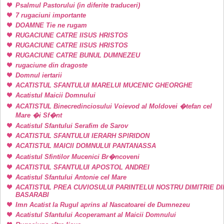
Psalmul Pastorului (in diferite traduceri)
7 rugaciuni importante
DOAMNE Tie ne rugam
RUGACIUNE CATRE IISUS HRISTOS
RUGACIUNE CATRE IISUS HRISTOS
RUGACIUNE CATRE BUNUL DUMNEZEU
rugaciune din dragoste
Domnul iertarii
ACATISTUL SFANTULUI MARELUI MUCENIC GHEORGHE
Acatistul Maicii Domnului
ACATISTUL Binecredinciosului Voievod al Moldovei �tefan cel
Mare �i Sf�nt
Acatistul Sfantului Serafim de Sarov
ACATISTUL SFANTULUI IERARH SPIRIDON
ACATISTUL MAICII DOMNULUI PANTANASSA
Acatistul Sfintilor Mucenici Br�ncoveni
ACATISTUL SFANTULUI APOSTOL ANDREI
Acatistul Sfantului Antonie cel Mare
ACATISTUL PREA CUVIOSULUI PARINTELUI NOSTRU DIMITRIE DI
BASARABI
Imn Acatist la Rugul aprins al Nascatoarei de Dumnezeu
Acatistul Sfantului Acoperamant al Maicii Domnului