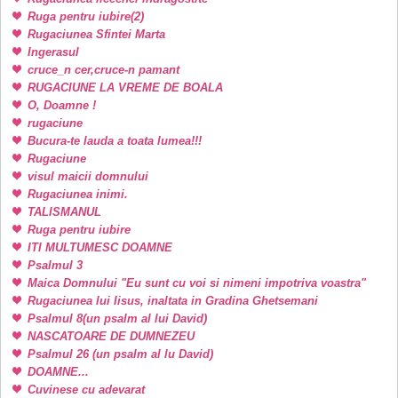
Ruga pentru iubire(2)
Rugaciunea Sfintei Marta
Ingerasul
cruce_n cer,cruce-n pamant
RUGACIUNE LA VREME DE BOALA
O, Doamne !
rugaciune
Bucura-te lauda a toata lumea!!!
Rugaciune
visul maicii domnului
Rugaciunea inimi.
TALISMANUL
Ruga pentru iubire
ITI MULTUMESC DOAMNE
Psalmul 3
Maica Domnului "Eu sunt cu voi si nimeni impotriva voastra"
Rugaciunea lui Iisus, inaltata in Gradina Ghetsemani
Psalmul 8(un psalm al lui David)
NASCATOARE DE DUMNEZEU
Psalmul 26 (un psalm al lu David)
DOAMNE...
Cuvinese cu adevarat