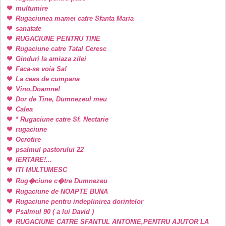
multumire
Rugaciunea mamei catre Sfanta Maria
sanatate
RUGACIUNE PENTRU TINE
Rugaciune catre Tatal Ceresc
Ginduri la amiaza zilei
Faca-se voia Sa!
La ceas de cumpana
Vino,Doamne!
Dor de Tine, Dumnezeul meu
Calea
* Rugaciune catre Sf. Nectarie
rugaciune
Ocrotire
psalmul pastorului 22
IERTARE!...
ITI MULTUMESC
Rug�ciune c�tre Dumnezeu
Rugaciune de NOAPTE BUNA
Rugaciune pentru indeplinirea dorintelor
Psalmul 90 ( a lui David )
RUGACIUNE CATRE SFANTUL ANTONIE,PENTRU AJUTOR LA