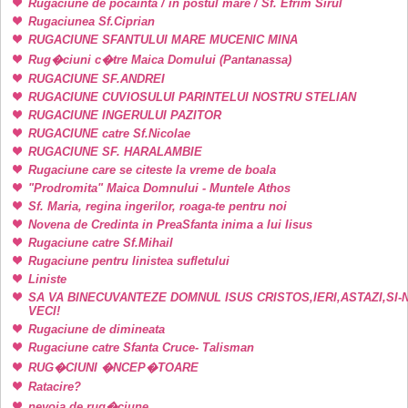
Rugaciune de pocainta / in postul mare / Sf. Efrim Sirul
Rugaciunea Sf.Ciprian
RUGACIUNE SFANTULUI MARE MUCENIC MINA
Rug�ciuni c�tre Maica Domului (Pantanassa)
RUGACIUNE SF.ANDREI
RUGACIUNE CUVIOSULUI PARINTELUI NOSTRU STELIAN
RUGACIUNE INGERULUI PAZITOR
RUGACIUNE catre Sf.Nicolae
RUGACIUNE SF. HARALAMBIE
Rugaciune care se citeste la vreme de boala
"Prodromita" Maica Domnului - Muntele Athos
Sf. Maria, regina ingerilor, roaga-te pentru noi
Novena de Credinta in PreaSfanta inima a lui Iisus
Rugaciune catre Sf.Mihail
Rugaciune pentru linistea sufletului
Liniste
SA VA BINECUVANTEZE DOMNUL ISUS CRISTOS,IERI,ASTAZI,SI-
VECI!
Rugaciune de dimineata
Rugaciune catre Sfanta Cruce- Talisman
RUG�CIUNI �NCEP�TOARE
Ratacire?
nevoia de rug�ciune