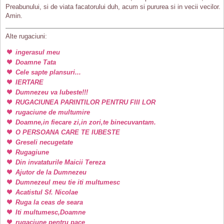
Preabunului, si de viata facatorului duh, acum si pururea si in vecii vecilor.
Amin.
Alte rugaciuni:
ingerasul meu
Doamne Tata
Cele sapte plansuri...
IERTARE
Dumnezeu va Iubeste!!!
RUGACIUNEA PARINTILOR PENTRU FIII LOR
rugaciune de multumire
Doamne,in fiecare zi,in zori,te binecuvantam.
O PERSOANA CARE TE IUBESTE
Greseli necugetate
Rugagiune
Din invataturile Maicii Tereza
Ajutor de la Dumnezeu
Dumnezeul meu tie iti multumesc
Acatistul Sf. Nicolae
Ruga la ceas de seara
Iti multumesc,Doamne
rugaciune pentru pace