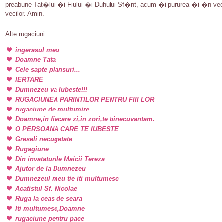
preabune Tat�lui �i Fiului �i Duhului Sf�nt, acum �i pururea �i �n vec
vecilor. Amin.
Alte rugaciuni:
ingerasul meu
Doamne Tata
Cele sapte plansuri...
IERTARE
Dumnezeu va Iubeste!!!
RUGACIUNEA PARINTILOR PENTRU FIII LOR
rugaciune de multumire
Doamne,in fiecare zi,in zori,te binecuvantam.
O PERSOANA CARE TE IUBESTE
Greseli necugetate
Rugagiune
Din invataturile Maicii Tereza
Ajutor de la Dumnezeu
Dumnezeul meu tie iti multumesc
Acatistul Sf. Nicolae
Ruga la ceas de seara
Iti multumesc,Doamne
rugaciune pentru pace