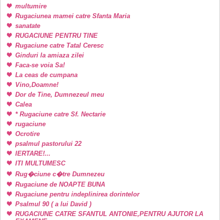
multumire
Rugaciunea mamei catre Sfanta Maria
sanatate
RUGACIUNE PENTRU TINE
Rugaciune catre Tatal Ceresc
Ginduri la amiaza zilei
Faca-se voia Sa!
La ceas de cumpana
Vino,Doamne!
Dor de Tine, Dumnezeul meu
Calea
* Rugaciune catre Sf. Nectarie
rugaciune
Ocrotire
psalmul pastorului 22
IERTARE!...
ITI MULTUMESC
Rug�ciune c�tre Dumnezeu
Rugaciune de NOAPTE BUNA
Rugaciune pentru indeplinirea dorintelor
Psalmul 90 ( a lui David )
RUGACIUNE CATRE SFANTUL ANTONIE,PENTRU AJUTOR LA