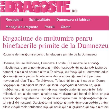
Rugaciuni
Spiritualitate
Dumnezeu si Iubirea
Mesaje de dragoste
Poezii
Citate
Rugaciune de multumire penru
binefacerile primite de la Dumnezeu
Ruciune de mul�umire pentru binefacerile primite de la Dumnezeu
Doamne, Iisuse Hristoase, Dumnezeul nosteu, Dumnezeule a toat�
milostivirea, care ai nem�surat� mil�, nespus� �i neajuns� iubire de
oameni, c�z�nd acum c�tre a Ta slav�, cu fric� �i cu cutremur, aduc
�ie mul�umire pentru binefacerile de care m-ai �nvrednicit pe mine
nevrednicul robul T�u. Te sl�vesc, Te laud �i te c�nt ca pe un Domn,
St�p�n �i f�c�tor de bine. �i iar�i c�z�nd �naintea Ta, ��i
mul�umesc �i cu smeremie m� rog nem�suratei �i negr�itei Tale
milostiviri, ca �i de acum �nainte s�-mi d�ruie�ti faceri de bine, ca s
sporesc �n dragostea de Tine �i de aproapele meu. Izb�ve�te-m� de
tot r�ul �i necazul. Daruie�te-mi lini�te �i m� �nvrednice�te ca �n
zilele vie�ii mele totdeauna s�-�i aduc �i s� gr�iesc �i s� c�nt cel