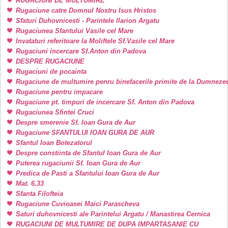
RUGACIUNI DE MULTUMIRE
Rugaciune catre Domnul Nostru Isus Hristos
Sfaturi Duhovnicesti - Parintele Ilarion Argatu
Rugaciunea Sfantului Vasile cel Mare
Invataturi referitoare la Moliftele Sf.Vasile cel Mare
Rugaciuni incercare Sf.Anton din Padova
DESPRE RUGACIUNE
Rugaciuni de pocainta
Rugaciune de multumire penru binefacerile primite de la Dumneze
Rugaciune pentru impacare
Rugaciune pt. timpuri de incercare Sf. Anton din Padova
Rugaciunea Sfintei Cruci
Despre smerenie Sf. Ioan Gura de Aur
Rugaciune SFANTULUI IOAN GURA DE AUR
Sfantul Ioan Botezatorul
Despre constiinta de Sfantul Ioan Gura de Aur
Puterea rugaciunii Sf. Ioan Gura de Aur
Predica de Pasti a Sfantului Ioan Gura de Aur
Mat. 6,33
Sfanta Filofteia
Rugaciune Cuvioasei Maici Parascheva
Saturi duhovnicesti ale Parintelui Argatu / Manastirea Cernica
RUGACIUNI DE MULTUMIRE DE DUPA IMPARTASANIE CU