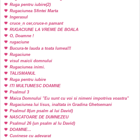
Ruga pentru iubire(2)
Rugaciunea Sfintei Marta
Ingerasul
cruce_n cer,cruce-n pamant
RUGACIUNE LA VREME DE BOALA
O, Doamne !
rugaciune
Bucura-te lauda a toata lumea!!!
Rugaciune
visul maicii domnului
Rugaciunea inimi.
TALISMANUL
Ruga pentru iubire
ITI MULTUMESC DOAMNE
Psalmul 3
Maica Domnului "Eu sunt cu voi si nimeni impotriva voastra"
Rugaciunea lui Iisus, inaltata in Gradina Ghetsemani
Psalmul 8(un psalm al lui David)
NASCATOARE DE DUMNEZEU
Psalmul 26 (un psalm al lu David)
DOAMNE...
Cuvinese cu adevarat