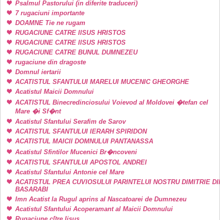
Psalmul Pastorului (in diferite traduceri)
7 rugaciuni importante
DOAMNE Tie ne rugam
RUGACIUNE CATRE IISUS HRISTOS
RUGACIUNE CATRE IISUS HRISTOS
RUGACIUNE CATRE BUNUL DUMNEZEU
rugaciune din dragoste
Domnul iertarii
ACATISTUL SFANTULUI MARELUI MUCENIC GHEORGHE
Acatistul Maicii Domnului
ACATISTUL Binecredinciosului Voievod al Moldovei �tefan cel
Mare �i Sf�nt
Acatistul Sfantului Serafim de Sarov
ACATISTUL SFANTULUI IERARH SPIRIDON
ACATISTUL MAICII DOMNULUI PANTANASSA
Acatistul Sfintilor Mucenici Br�ncoveni
ACATISTUL SFANTULUI APOSTOL ANDREI
Acatistul Sfantului Antonie cel Mare
ACATISTUL PREA CUVIOSULUI PARINTELUI NOSTRU DIMITRIE DI
BASARABI
Imn Acatist la Rugul aprins al Nascatoarei de Dumnezeu
Acatistul Sfantului Acoperamant al Maicii Domnului
Rugaciune c[tre Iisus