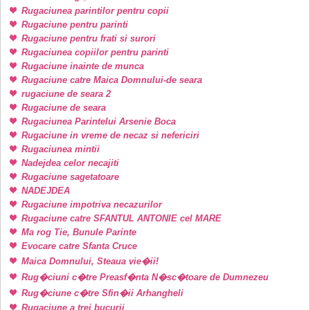
Rugaciunea parintilor pentru copii
Rugaciune pentru parinti
Rugaciune pentru frati si surori
Rugaciunea copiilor pentru parinti
Rugaciune inainte de munca
Rugaciune catre Maica Domnului-de seara
rugaciune de seara 2
Rugaciune de seara
Rugaciunea Parintelui Arsenie Boca
Rugaciune in vreme de necaz si nefericiri
Rugaciunea mintii
Nadejdea celor necajiti
Rugaciune sagetatoare
NADEJDEA
Rugaciune impotriva necazurilor
Rugaciune catre SFANTUL ANTONIE cel MARE
Ma rog Tie, Bunule Parinte
Evocare catre Sfanta Cruce
Maica Domnului, Steaua vie�ii!
Rug�ciuni c�tre Preasf�nta N�sc�toare de Dumnezeu
Rug�ciune c�tre Sfin�ii Arhangheli
Rugaciune a trei bucurii