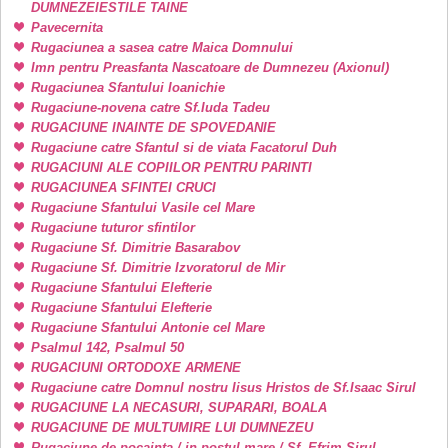
DUMNEZEIESTILE TAINE
Pavecernita
Rugaciunea a sasea catre Maica Domnului
Imn pentru Preasfanta Nascatoare de Dumnezeu (Axionul)
Rugaciunea Sfantului Ioanichie
Rugaciune-novena catre Sf.Iuda Tadeu
RUGACIUNE INAINTE DE SPOVEDANIE
Rugaciune catre Sfantul si de viata Facatorul Duh
RUGACIUNI ALE COPIILOR PENTRU PARINTI
RUGACIUNEA SFINTEI CRUCI
Rugaciune Sfantului Vasile cel Mare
Rugaciune tuturor sfintilor
Rugaciune Sf. Dimitrie Basarabov
Rugaciune Sf. Dimitrie Izvoratorul de Mir
Rugaciune Sfantului Elefterie
Rugaciune Sfantului Elefterie
Rugaciune Sfantului Antonie cel Mare
Psalmul 142, Psalmul 50
RUGACIUNI ORTODOXE ARMENE
Rugaciune catre Domnul nostru Iisus Hristos de Sf.Isaac Sirul
RUGACIUNE LA NECASURI, SUPARARI, BOALA
RUGACIUNE DE MULTUMIRE LUI DUMNEZEU
Rugaciune de pocainta / in postul mare / Sf. Efrim Sirul