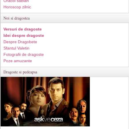
Oracol sabian
Horoscop zilnic
Noi si dragostea
Versuri de dragoste
Idei despre dragoste
Despre Dragobete
Sfantul Valetin
Fotografii de dragoste
Poze amuzante
Dragoste si pedeapsa