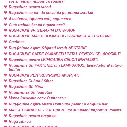
voi si nimeni impotriva voastra"
Rugaciune pentru vineri
Rugaciune-canon de pocainta pt. prunci avortati
Ascultarea, t�ierea voii, supunerea
Cum trebuie facuta rugaciunea?
RUGACIUNI SF. SERAFIM DIN SAROV
RUGACIUNE MAICII DOMNULUI - GRABNICA AJUTATOARE
Credinta
Rug�ciune c�tre Sf�ntul Ierarh NECTARIE
RUGACIUNE CATRE DUMNEZEU TATAL PENTRU CEI ADORMITI
Rugaciune pentru IMPACAREA CELOR INVRAJBITI
Rugaciune Sf. PARTENIE din LAMPSAKOS, tamaduitor al tuturor
bolilor
RUGACIUNI PENTRU PRUNCI AVORTATI
Rugaciune Duhului Sfant
Rugaciune Sf. Mina
Rugaciunea Sf. Ioan Rus
Marea invocatie catre Dumnezeu
Rug�ciune c�tre Maica Domnului pentru a ob�ine har
MAICA DOMNULUI - "Eu sunt cu voi si nimeni impotriva voastra"
Rugaciune pentru dragoste
Ruga zilnica