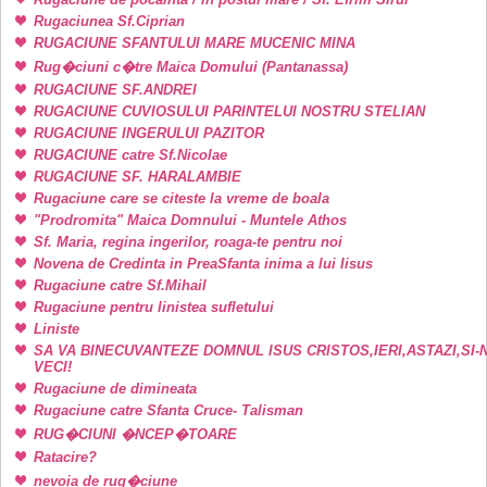
Rugaciunea Sf.Ciprian
RUGACIUNE SFANTULUI MARE MUCENIC MINA
Rug�ciuni c�tre Maica Domului (Pantanassa)
RUGACIUNE SF.ANDREI
RUGACIUNE CUVIOSULUI PARINTELUI NOSTRU STELIAN
RUGACIUNE INGERULUI PAZITOR
RUGACIUNE catre Sf.Nicolae
RUGACIUNE SF. HARALAMBIE
Rugaciune care se citeste la vreme de boala
"Prodromita" Maica Domnului - Muntele Athos
Sf. Maria, regina ingerilor, roaga-te pentru noi
Novena de Credinta in PreaSfanta inima a lui Iisus
Rugaciune catre Sf.Mihail
Rugaciune pentru linistea sufletului
Liniste
SA VA BINECUVANTEZE DOMNUL ISUS CRISTOS,IERI,ASTAZI,SI-
VECI!
Rugaciune de dimineata
Rugaciune catre Sfanta Cruce- Talisman
RUG�CIUNI �NCEP�TOARE
Ratacire?
nevoia de rug�ciune