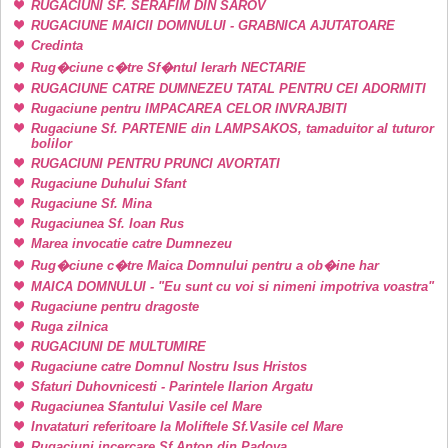
RUGACIUNI SF. SERAFIM DIN SAROV
RUGACIUNE MAICII DOMNULUI - GRABNICA AJUTATOARE
Credinta
Rug�ciune c�tre Sf�ntul Ierarh NECTARIE
RUGACIUNE CATRE DUMNEZEU TATAL PENTRU CEI ADORMITI
Rugaciune pentru IMPACAREA CELOR INVRAJBITI
Rugaciune Sf. PARTENIE din LAMPSAKOS, tamaduitor al tuturor
bolilor
RUGACIUNI PENTRU PRUNCI AVORTATI
Rugaciune Duhului Sfant
Rugaciune Sf. Mina
Rugaciunea Sf. Ioan Rus
Marea invocatie catre Dumnezeu
Rug�ciune c�tre Maica Domnului pentru a ob�ine har
MAICA DOMNULUI - "Eu sunt cu voi si nimeni impotriva voastra"
Rugaciune pentru dragoste
Ruga zilnica
RUGACIUNI DE MULTUMIRE
Rugaciune catre Domnul Nostru Isus Hristos
Sfaturi Duhovnicesti - Parintele Ilarion Argatu
Rugaciunea Sfantului Vasile cel Mare
Invataturi referitoare la Moliftele Sf.Vasile cel Mare
Rugaciuni incercare Sf.Anton din Padova