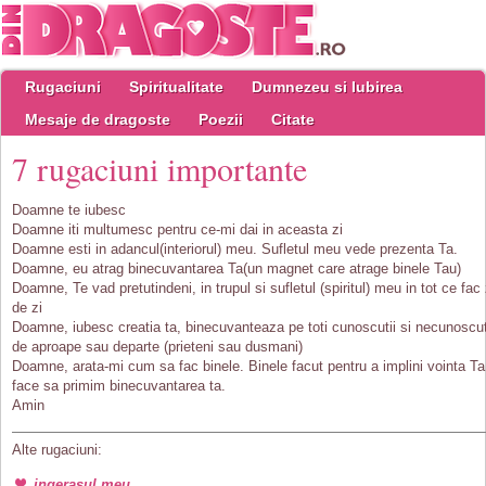
Rugaciuni
Spiritualitate
Dumnezeu si Iubirea
Mesaje de dragoste
Poezii
Citate
7 rugaciuni importante
Doamne te iubesc
Doamne iti multumesc pentru ce-mi dai in aceasta zi
Doamne esti in adancul(interiorul) meu. Sufletul meu vede prezenta Ta.
Doamne, eu atrag binecuvantarea Ta(un magnet care atrage binele Tau)
Doamne, Te vad pretutindeni, in trupul si sufletul (spiritul) meu in tot ce fac 
de zi
Doamne, iubesc creatia ta, binecuvanteaza pe toti cunoscutii si necunoscut
de aproape sau departe (prieteni sau dusmani)
Doamne, arata-mi cum sa fac binele. Binele facut pentru a implini vointa Ta
face sa primim binecuvantarea ta.
Amin
Alte rugaciuni:
ingerasul meu