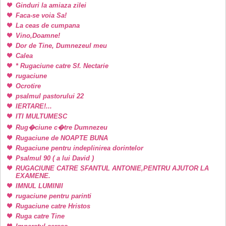
Ginduri la amiaza zilei
Faca-se voia Sa!
La ceas de cumpana
Vino,Doamne!
Dor de Tine, Dumnezeul meu
Calea
* Rugaciune catre Sf. Nectarie
rugaciune
Ocrotire
psalmul pastorului 22
IERTARE!...
ITI MULTUMESC
Rug�ciune c�tre Dumnezeu
Rugaciune de NOAPTE BUNA
Rugaciune pentru indeplinirea dorintelor
Psalmul 90 ( a lui David )
RUGACIUNE CATRE SFANTUL ANTONIE,PENTRU AJUTOR LA
EXAMENE.
IMNUL LUMINII
rugaciune pentru parinti
Rugaciune catre Hristos
Ruga catre Tine