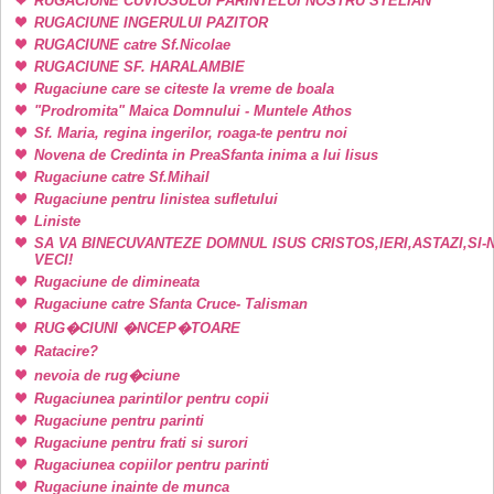
RUGACIUNE CUVIOSULUI PARINTELUI NOSTRU STELIAN
RUGACIUNE INGERULUI PAZITOR
RUGACIUNE catre Sf.Nicolae
RUGACIUNE SF. HARALAMBIE
Rugaciune care se citeste la vreme de boala
"Prodromita" Maica Domnului - Muntele Athos
Sf. Maria, regina ingerilor, roaga-te pentru noi
Novena de Credinta in PreaSfanta inima a lui Iisus
Rugaciune catre Sf.Mihail
Rugaciune pentru linistea sufletului
Liniste
SA VA BINECUVANTEZE DOMNUL ISUS CRISTOS,IERI,ASTAZI,SI-
VECI!
Rugaciune de dimineata
Rugaciune catre Sfanta Cruce- Talisman
RUG�CIUNI �NCEP�TOARE
Ratacire?
nevoia de rug�ciune
Rugaciunea parintilor pentru copii
Rugaciune pentru parinti
Rugaciune pentru frati si surori
Rugaciunea copiilor pentru parinti
Rugaciune inainte de munca