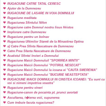
RUGACIUNE CATRE TATAL CERESC
Ajutor de la Dumnezeu
RUGACIUNE DE LASARE IN VOIA DOMNULUI
Rugaciune meditata
Rugaciunea Sfintului Nifon
Rugaciune catre Domnul nostru Iisus Hristos
Implorare catre Dumnezeu
Rugaciune pentru un bolnav
Rugaciunea Ultimilor Stareti de la Minastirea Optina
a) Catre Prea Sfinta Nascatoare de Dumnezeu
Catre Prea Sfanta Nascatoare de Dumnezeu
Acatistul Sfintei Invieri a Domnului
Rugaciune Maicii DomnuluiI "SPORIREA MINTII"
Rugaciune Maicii Domnului "POTIRUL NESECAT"
Rugaciune Maicii Domnului la icoana ei "CAUTA SMERENIA"
Rugaciune Maicii Domnului "BUCURIE NEASTEPTATA"
RUGACIUNE MAICII DOMNULUI IN CINSTEA ICOANEI: "Eu sunt cu
voi si nimeni impotriva voastra"
Rugaciune pentru vineri
Rugaciune-canon de pocainta pt. prunci avortati
Ascultarea, t�ierea voii, supunerea
Cum trebuie facuta rugaciunea?