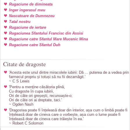
Rugaciune de dimineata
Inger ingerasul meu
Nascatoare de Dumnezeu
Tatal nostru
Rugaciune de iertare
Rugaciunea Sfantului Francisc din Assisi
Rugaciune catre Sfantul Mare Mucenic Mina
Rugaciune catre Sfantul Duh
Citate de dragoste
'Acesta este unul dintre miracolele iubirii: Dă ... puterea de a vedea prin
farmecul propriu și totuși să nu fii dezamăgit.'
~ C S Lewis
'Pentru a menține căsătoria plină,
Cu dragoste în cupa iubirii,
Ori de câte ori greșești, recunoaște-o;
Ori de câte ori ai dreptate, taci.'
~ Ogden Nash
'Dragostea poate fi înțeleasă doar din interior, așa cum o limbă poate fi
înțeleasă doar de cineva care o vorbește, așa cum o lume poate fi
înțeleasă doar de cineva care trăiește în ea.'
~ Robert C Solomon