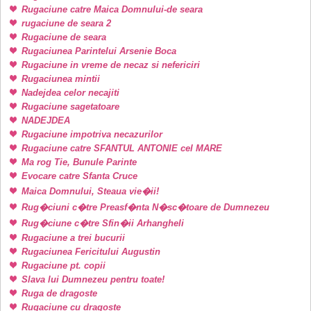
Rugaciune catre Maica Domnului-de seara
rugaciune de seara 2
Rugaciune de seara
Rugaciunea Parintelui Arsenie Boca
Rugaciune in vreme de necaz si nefericiri
Rugaciunea mintii
Nadejdea celor necajiti
Rugaciune sagetatoare
NADEJDEA
Rugaciune impotriva necazurilor
Rugaciune catre SFANTUL ANTONIE cel MARE
Ma rog Tie, Bunule Parinte
Evocare catre Sfanta Cruce
Maica Domnului, Steaua vie�ii!
Rug�ciuni c�tre Preasf�nta N�sc�toare de Dumnezeu
Rug�ciune c�tre Sfin�ii Arhangheli
Rugaciune a trei bucurii
Rugaciunea Fericitului Augustin
Rugaciune pt. copii
Slava lui Dumnezeu pentru toate!
Ruga de dragoste
Rugaciune cu dragoste