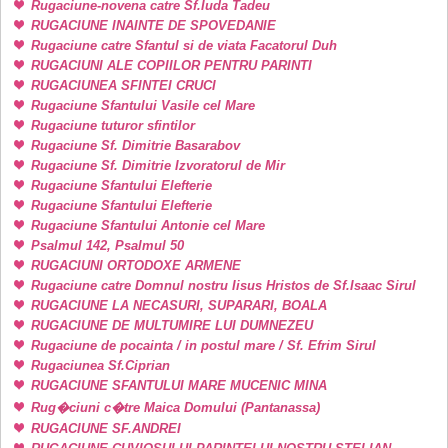
Rugaciune-novena catre Sf.Iuda Tadeu
RUGACIUNE INAINTE DE SPOVEDANIE
Rugaciune catre Sfantul si de viata Facatorul Duh
RUGACIUNI ALE COPIILOR PENTRU PARINTI
RUGACIUNEA SFINTEI CRUCI
Rugaciune Sfantului Vasile cel Mare
Rugaciune tuturor sfintilor
Rugaciune Sf. Dimitrie Basarabov
Rugaciune Sf. Dimitrie Izvoratorul de Mir
Rugaciune Sfantului Elefterie
Rugaciune Sfantului Elefterie
Rugaciune Sfantului Antonie cel Mare
Psalmul 142, Psalmul 50
RUGACIUNI ORTODOXE ARMENE
Rugaciune catre Domnul nostru Iisus Hristos de Sf.Isaac Sirul
RUGACIUNE LA NECASURI, SUPARARI, BOALA
RUGACIUNE DE MULTUMIRE LUI DUMNEZEU
Rugaciune de pocainta / in postul mare / Sf. Efrim Sirul
Rugaciunea Sf.Ciprian
RUGACIUNE SFANTULUI MARE MUCENIC MINA
Rug�ciuni c�tre Maica Domului (Pantanassa)
RUGACIUNE SF.ANDREI