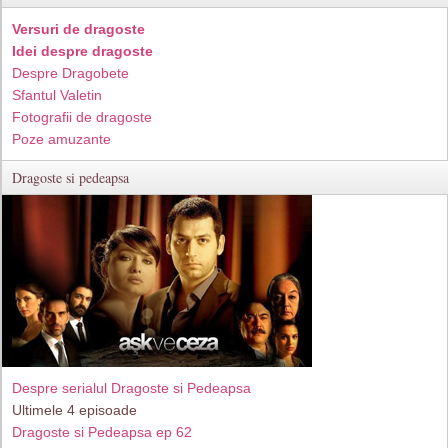
Versuri de dragoste
Idei despre dragoste
Despre Dragobete
Sfantul Valetin
Fotografii de dragoste
Poze amuzante
Dragoste si pedeapsa
Despre serialul Dragoste si Pedeapsa
Ultimele 4 episoade
Dragoste si Pedeapsa ep 62