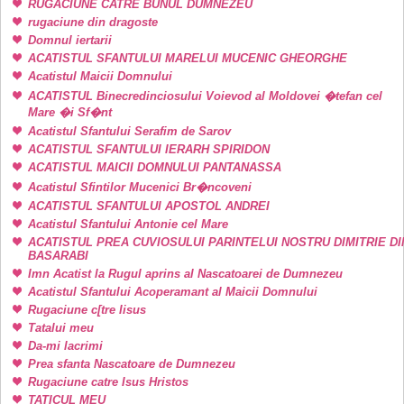
RUGACIUNE CATRE BUNUL DUMNEZEU
rugaciune din dragoste
Domnul iertarii
ACATISTUL SFANTULUI MARELUI MUCENIC GHEORGHE
Acatistul Maicii Domnului
ACATISTUL Binecredinciosului Voievod al Moldovei �tefan cel
Mare �i Sf�nt
Acatistul Sfantului Serafim de Sarov
ACATISTUL SFANTULUI IERARH SPIRIDON
ACATISTUL MAICII DOMNULUI PANTANASSA
Acatistul Sfintilor Mucenici Br�ncoveni
ACATISTUL SFANTULUI APOSTOL ANDREI
Acatistul Sfantului Antonie cel Mare
ACATISTUL PREA CUVIOSULUI PARINTELUI NOSTRU DIMITRIE DI
BASARABI
Imn Acatist la Rugul aprins al Nascatoarei de Dumnezeu
Acatistul Sfantului Acoperamant al Maicii Domnului
Rugaciune c[tre Iisus
Tatalui meu
Da-mi lacrimi
Prea sfanta Nascatoare de Dumnezeu
Rugaciune catre Isus Hristos
TATICUL MEU