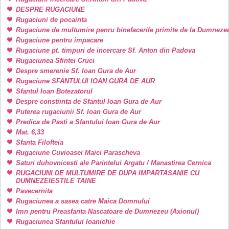
DESPRE RUGACIUNE
Rugaciuni de pocainta
Rugaciune de multumire penru binefacerile primite de la Dumneze
Rugaciune pentru impacare
Rugaciune pt. timpuri de incercare Sf. Anton din Padova
Rugaciunea Sfintei Cruci
Despre smerenie Sf. Ioan Gura de Aur
Rugaciune SFANTULUI IOAN GURA DE AUR
Sfantul Ioan Botezatorul
Despre constiinta de Sfantul Ioan Gura de Aur
Puterea rugaciunii Sf. Ioan Gura de Aur
Predica de Pasti a Sfantului Ioan Gura de Aur
Mat. 6,33
Sfanta Filofteia
Rugaciune Cuvioasei Maici Parascheva
Saturi duhovnicesti ale Parintelui Argatu / Manastirea Cernica
RUGACIUNI DE MULTUMIRE DE DUPA IMPARTASANIE CU
DUMNEZEIESTILE TAINE
Pavecernita
Rugaciunea a sasea catre Maica Domnului
Imn pentru Preasfanta Nascatoare de Dumnezeu (Axionul)
Rugaciunea Sfantului Ioanichie