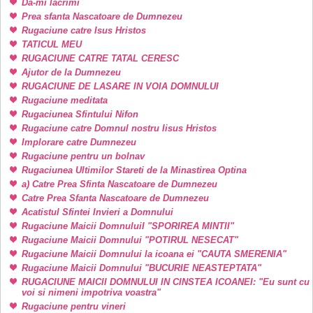
Da-mi lacrimi
Prea sfanta Nascatoare de Dumnezeu
Rugaciune catre Isus Hristos
TATICUL MEU
RUGACIUNE CATRE TATAL CERESC
Ajutor de la Dumnezeu
RUGACIUNE DE LASARE IN VOIA DOMNULUI
Rugaciune meditata
Rugaciunea Sfintului Nifon
Rugaciune catre Domnul nostru Iisus Hristos
Implorare catre Dumnezeu
Rugaciune pentru un bolnav
Rugaciunea Ultimilor Stareti de la Minastirea Optina
a) Catre Prea Sfinta Nascatoare de Dumnezeu
Catre Prea Sfanta Nascatoare de Dumnezeu
Acatistul Sfintei Invieri a Domnului
Rugaciune Maicii DomnuluiI "SPORIREA MINTII"
Rugaciune Maicii Domnului "POTIRUL NESECAT"
Rugaciune Maicii Domnului la icoana ei "CAUTA SMERENIA"
Rugaciune Maicii Domnului "BUCURIE NEASTEPTATA"
RUGACIUNE MAICII DOMNULUI IN CINSTEA ICOANEI: "Eu sunt cu
voi si nimeni impotriva voastra"
Rugaciune pentru vineri