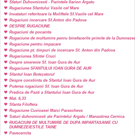
Sfaturi Duhovnicesti - Parintele Ilarion Argatu
Rugaciunea Sfantului Vasile cel Mare
Invataturi referitoare la Moliftele Sf.Vasile cel Mare
Rugaciuni incercare Sf.Anton din Padova
DESPRE RUGACIUNE
Rugaciuni de pocainta
Rugaciune de multumire penru binefacerile primite de la Dumneze
Rugaciune pentru impacare
Rugaciune pt. timpuri de incercare Sf. Anton din Padova
Rugaciunea Sfintei Cruci
Despre smerenie Sf. Ioan Gura de Aur
Rugaciune SFANTULUI IOAN GURA DE AUR
Sfantul Ioan Botezatorul
Despre constiinta de Sfantul Ioan Gura de Aur
Puterea rugaciunii Sf. Ioan Gura de Aur
Predica de Pasti a Sfantului Ioan Gura de Aur
Mat. 6,33
Sfanta Filofteia
Rugaciune Cuvioasei Maici Parascheva
Saturi duhovnicesti ale Parintelui Argatu / Manastirea Cernica
RUGACIUNI DE MULTUMIRE DE DUPA IMPARTASANIE CU
DUMNEZEIESTILE TAINE
Pavecernita