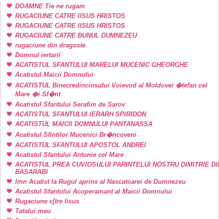
DOAMNE Tie ne rugam
RUGACIUNE CATRE IISUS HRISTOS
RUGACIUNE CATRE IISUS HRISTOS
RUGACIUNE CATRE BUNUL DUMNEZEU
rugaciune din dragoste
Domnul iertarii
ACATISTUL SFANTULUI MARELUI MUCENIC GHEORGHE
Acatistul Maicii Domnului
ACATISTUL Binecredinciosului Voievod al Moldovei �tefan cel
Mare �i Sf�nt
Acatistul Sfantului Serafim de Sarov
ACATISTUL SFANTULUI IERARH SPIRIDON
ACATISTUL MAICII DOMNULUI PANTANASSA
Acatistul Sfintilor Mucenici Br�ncoveni
ACATISTUL SFANTULUI APOSTOL ANDREI
Acatistul Sfantului Antonie cel Mare
ACATISTUL PREA CUVIOSULUI PARINTELUI NOSTRU DIMITRIE DI
BASARABI
Imn Acatist la Rugul aprins al Nascatoarei de Dumnezeu
Acatistul Sfantului Acoperamant al Maicii Domnului
Rugaciune c[tre Iisus
Tatalui meu