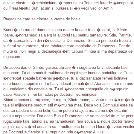
cuvine cinste si �nchinaciune, �mpreuna cu Tatal cel fara de �nceput si
cu Preasf�ntul Duh, acum si pururea si �n vecii vecilor. Amin.
Rugaciune care se citeste la vreme de boala:
Bucur�ndu-ma de dumnezeiasca marire la care te-ai �naltat, o, Sfinte
Ioane, �ndraznesc sa alerg la ajutorul tau pentru tamaduire. Stiu, Parinte,
ca �ncercarile vin din r�nduiala lui Dumnezeu. Stiu ca prin boala trupului,
sufletul se curateste, si ca rabdarea este rasplatita de Dumnezeu. Dar de
multe ori norii negri ai deznadejdii �mi tulbura mintea si ma departeaza de
rugaciune.
De aceea dar, o, Sfinte, gasesc alinare �n cugetarea la vindecarile tale
minunate. Tu ai tamaduit multimea de copii spre bucuria parintilor lor. Tu ai
�ndreptat spatele batr�nei g�rbove, tu ai dat sanatate femeii bolnave,
spre bucuria copiilor ei. Tu l-ai vindecat pe batr�nul Atanasiei care s-a uns
cu untdelemn din candela ta. Tu ai �ndepartat cheagurile de s�nge din
capul Vasulei si l-ai tamaduit pe doctorul necredincios.
Stiind grabnica ta mijlocire, te rog, o, Sfinte Ioane, ia viata mea �n m�inil
tale si mijloceste precum stii m�ntuirea mea. Daca voia Domnului este sa
duc cu rabdare crucea bolii, da-mi putere si ajuta-ma sa nu c�rtesc din
cauza neputintelor. Dar daca Bunul Dumnezeu se va milostivi de mine pent
rugaciunile tale, atunci sa ma tamaduiesti fara sovaiala, noule doctor fara-d
arginti, ca vaz�nd aceasta sa-ti multumesc tie si sa-l laud �n vecii vecilo
pe Doctorul sufletelor si al trupurilor, prin c�ntarea: Aliluia!