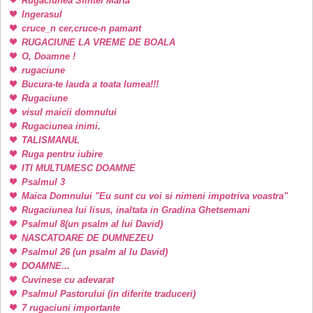
Rugaciunea Sfintei Marta
Ingerasul
cruce_n cer,cruce-n pamant
RUGACIUNE LA VREME DE BOALA
O, Doamne !
rugaciune
Bucura-te lauda a toata lumea!!!
Rugaciune
visul maicii domnului
Rugaciunea inimi.
TALISMANUL
Ruga pentru iubire
ITI MULTUMESC DOAMNE
Psalmul 3
Maica Domnului "Eu sunt cu voi si nimeni impotriva voastra"
Rugaciunea lui Iisus, inaltata in Gradina Ghetsemani
Psalmul 8(un psalm al lui David)
NASCATOARE DE DUMNEZEU
Psalmul 26 (un psalm al lu David)
DOAMNE...
Cuvinese cu adevarat
Psalmul Pastorului (in diferite traduceri)
7 rugaciuni importante