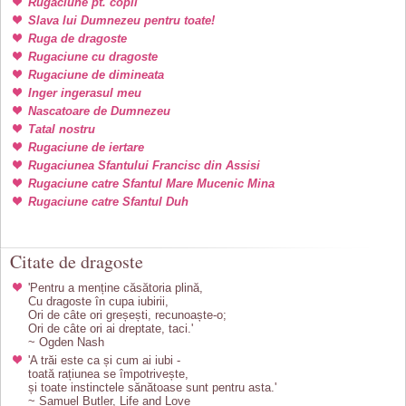
Rugaciune pt. copii
Slava lui Dumnezeu pentru toate!
Ruga de dragoste
Rugaciune cu dragoste
Rugaciune de dimineata
Inger ingerasul meu
Nascatoare de Dumnezeu
Tatal nostru
Rugaciune de iertare
Rugaciunea Sfantului Francisc din Assisi
Rugaciune catre Sfantul Mare Mucenic Mina
Rugaciune catre Sfantul Duh
Citate de dragoste
'Pentru a menține căsătoria plină,
Cu dragoste în cupa iubirii,
Ori de câte ori greșești, recunoaște-o;
Ori de câte ori ai dreptate, taci.'
~ Ogden Nash
'A trăi este ca și cum ai iubi -
toată rațiunea se împotrivește,
și toate instinctele sănătoase sunt pentru asta.'
~ Samuel Butler, Life and Love