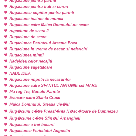
Rugaciune pentru parinti
Rugaciune pentru frati si surori
Rugaciunea copiilor pentru parinti
Rugaciune inainte de munca
Rugaciune catre Maica Domnului-de seara
rugaciune de seara 2
Rugaciune de seara
Rugaciunea Parintelui Arsenie Boca
Rugaciune in vreme de necaz si nefericiri
Rugaciunea mintii
Nadejdea celor necajiti
Rugaciune sagetatoare
NADEJDEA
Rugaciune impotriva necazurilor
Rugaciune catre SFANTUL ANTONIE cel MARE
Ma rog Tie, Bunule Parinte
Evocare catre Sfanta Cruce
Maica Domnului, Steaua vie�ii!
Rug�ciuni c�tre Preasf�nta N�sc�toare de Dumnezeu
Rug�ciune c�tre Sfin�ii Arhangheli
Rugaciune a trei bucurii
Rugaciunea Fericitului Augustin