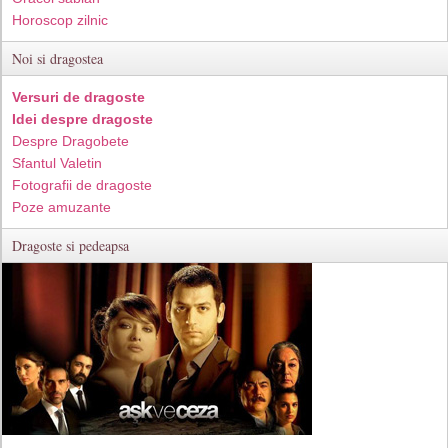
Horoscop zilnic
Noi si dragostea
Versuri de dragoste
Idei despre dragoste
Despre Dragobete
Sfantul Valetin
Fotografii de dragoste
Poze amuzante
Dragoste si pedeapsa