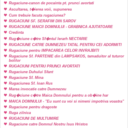
Rugaciune-canon de pocainta pt. prunci avortati
Ascultarea, t�ierea voii, supunerea
Cum trebuie facuta rugaciunea?
RUGACIUNI SF. SERAFIM DIN SAROV
RUGACIUNE MAICII DOMNULUI - GRABNICA AJUTATOARE
Credinta
Rug�ciune c�tre Sf�ntul Ierarh NECTARIE
RUGACIUNE CATRE DUMNEZEU TATAL PENTRU CEI ADORMITI
Rugaciune pentru IMPACAREA CELOR INVRAJBITI
Rugaciune Sf. PARTENIE din LAMPSAKOS, tamaduitor al tuturor
bolilor
RUGACIUNI PENTRU PRUNCI AVORTATI
Rugaciune Duhului Sfant
Rugaciune Sf. Mina
Rugaciunea Sf. Ioan Rus
Marea invocatie catre Dumnezeu
Rug�ciune c�tre Maica Domnului pentru a ob�ine har
MAICA DOMNULUI - "Eu sunt cu voi si nimeni impotriva voastra"
Rugaciune pentru dragoste
Ruga zilnica
RUGACIUNI DE MULTUMIRE
Rugaciune catre Domnul Nostru Isus Hristos