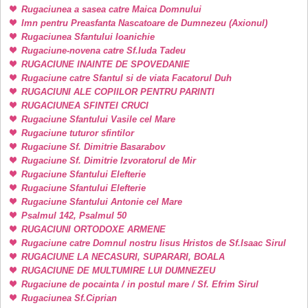
Rugaciunea a sasea catre Maica Domnului
Imn pentru Preasfanta Nascatoare de Dumnezeu (Axionul)
Rugaciunea Sfantului Ioanichie
Rugaciune-novena catre Sf.Iuda Tadeu
RUGACIUNE INAINTE DE SPOVEDANIE
Rugaciune catre Sfantul si de viata Facatorul Duh
RUGACIUNI ALE COPIILOR PENTRU PARINTI
RUGACIUNEA SFINTEI CRUCI
Rugaciune Sfantului Vasile cel Mare
Rugaciune tuturor sfintilor
Rugaciune Sf. Dimitrie Basarabov
Rugaciune Sf. Dimitrie Izvoratorul de Mir
Rugaciune Sfantului Elefterie
Rugaciune Sfantului Elefterie
Rugaciune Sfantului Antonie cel Mare
Psalmul 142, Psalmul 50
RUGACIUNI ORTODOXE ARMENE
Rugaciune catre Domnul nostru Iisus Hristos de Sf.Isaac Sirul
RUGACIUNE LA NECASURI, SUPARARI, BOALA
RUGACIUNE DE MULTUMIRE LUI DUMNEZEU
Rugaciune de pocainta / in postul mare / Sf. Efrim Sirul
Rugaciunea Sf.Ciprian