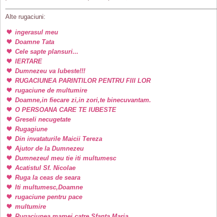
Alte rugaciuni:
ingerasul meu
Doamne Tata
Cele sapte plansuri...
IERTARE
Dumnezeu va Iubeste!!!
RUGACIUNEA PARINTILOR PENTRU FIII LOR
rugaciune de multumire
Doamne,in fiecare zi,in zori,te binecuvantam.
O PERSOANA CARE TE IUBESTE
Greseli necugetate
Rugagiune
Din invataturile Maicii Tereza
Ajutor de la Dumnezeu
Dumnezeul meu tie iti multumesc
Acatistul Sf. Nicolae
Ruga la ceas de seara
Iti multumesc,Doamne
rugaciune pentru pace
multumire
Rugaciunea mamei catre Sfanta Maria