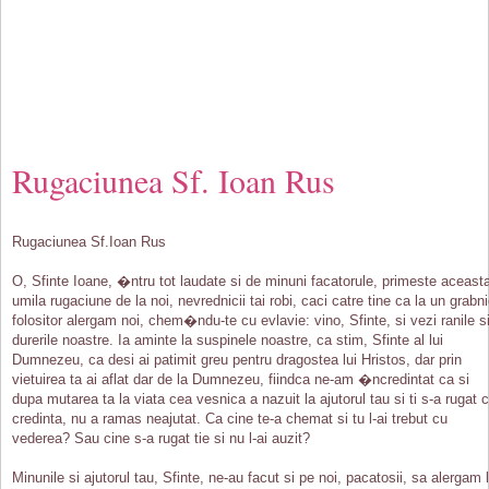
Rugaciunea Sf. Ioan Rus
Rugaciunea Sf.Ioan Rus
O, Sfinte Ioane, �ntru tot laudate si de minuni facatorule, primeste aceast
umila rugaciune de la noi, nevrednicii tai robi, caci catre tine ca la un grabn
folositor alergam noi, chem�ndu-te cu evlavie: vino, Sfinte, si vezi ranile s
durerile noastre. Ia aminte la suspinele noastre, ca stim, Sfinte al lui
Dumnezeu, ca desi ai patimit greu pentru dragostea lui Hristos, dar prin
vietuirea ta ai aflat dar de la Dumnezeu, fiindca ne-am �ncredintat ca si
dupa mutarea ta la viata cea vesnica a nazuit la ajutorul tau si ti s-a rugat 
credinta, nu a ramas neajutat. Ca cine te-a chemat si tu l-ai trebut cu
vederea? Sau cine s-a rugat tie si nu l-ai auzit?
Minunile si ajutorul tau, Sfinte, ne-au facut si pe noi, pacatosii, sa alergam 