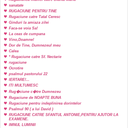
sanatate
RUGACIUNE PENTRU TINE
Rugaciune catre Tatal Ceresc
Ginduri la amiaza zilei
Faca-se voia Sa!
La ceas de cumpana
Vino,Doamne!
Dor de Tine, Dumnezeul meu
Calea
* Rugaciune catre Sf. Nectarie
rugaciune
Ocrotire
psalmul pastorului 22
IERTARE!...
ITI MULTUMESC
Rug�ciune c�tre Dumnezeu
Rugaciune de NOAPTE BUNA
Rugaciune pentru indeplinirea dorintelor
Psalmul 90 ( a lui David )
RUGACIUNE CATRE SFANTUL ANTONIE,PENTRU AJUTOR LA
EXAMENE.
IMNUL LUMINII