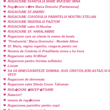
RUGACIUNE SFANTULUI MARE MUCENIC MINA
Rug�ciuni c�tre Maica Domului (Pantanassa)
RUGACIUNE SF.ANDREI
RUGACIUNE CUVIOSULUI PARINTELUI NOSTRU STELIAN
RUGACIUNE INGERULUI PAZITOR
RUGACIUNE catre Sf.Nicolae
RUGACIUNE SF. HARALAMBIE
Rugaciune care se citeste la vreme de boala
"Prodromita" Maica Domnului - Muntele Athos
Sf. Maria, regina ingerilor, roaga-te pentru noi
Novena de Credinta in PreaSfanta inima a lui Iisus
Rugaciune catre Sf.Mihail
Rugaciune pentru linistea sufletului
Liniste
SA VA BINECUVANTEZE DOMNUL ISUS CRISTOS,IERI,ASTAZI,SI-
VECI!
Rugaciune de dimineata
Rugaciune catre Sfanta Cruce- Talisman
RUG�CIUNI �NCEP�TOARE
Ratacire?
nevoia de rug�ciune
Rugaciunea parintilor pentru copii