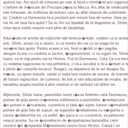
ajutorul tau. Am auzit de minunea pe care ai facut-o trimit�nd prin rugaciu
o farfurie de m�ncare din Procopie p�na la Mecca. Am aflat de vindecaril
tale minunate, de multimea de bolnavi care au aflat izbavire din suferintele
lor. Credem ca Dumnezeu te-a proslavit prin minuni fara de numar. Oare pe
noi ne vei lasa fara ajutor? Sa nu fim noi lepadati de la dragostea ta, Sfinte,
chiar daca vietile noastre sunt pline de faradelegi.
Aduc�ndu-ne aminte de mijlocirile tale binecuv�ntate, credem ca tu acela
esti, Sfinte, astazi ca si atunci, si ca nimeni din cei ce se roaga tie nu
ram�ne fara ajutor. Pentru aceea si noi, fiind sc�rbiti si �n pagube,
alergam la tine cu credinta si lacrimi, �ngenunchind, si ne rugam tie, Sfint
Ioane, sa te rogi pentru noi lui Hristos, Fiul lui Dumnezeu, Celui Ce n-a trec
cu vederea rugaciunea ta cea jertfelnica, ci te-a ascultat si te-a �ntarit si t
a primit �n cerestile locasuri, Roaga-L sa departeze de la noi dreapta Sa
m�nie, sa apere orasele, satele si toata tara noastra de seceta, de foamet
de furtuni napraznice, de cutremur, de boli si rani aducatoare de moarte, de
navalirea asupra noastra a altor neamuri si de razboiul cel dintre noi.
Mijloceste, Sfinte Ioane, pastoritilor nostri r�vna fierbinte catre Dumnezeu,
purtare de grija pentru m�ntuirea sufleteasca a pastoritilor, �ntelepciune
�n purtare si �nvatatura, cucernicie si tarie �n ispite; tuturor c�rmuitoril
purtare de grija fata de supusi, iar supusilor �ndeplinirea cu s�rguinta a
tuturor �ndatoririlor lor, ca astfel, �n pace si cu cucernicie, sa petrecem
veacul acesta. Sa ne �nvrednicim de �mpartasirea bunatatilor celor
vesnice �n �mparatia M�ntuitorului nostru Iisus Hristos, Caruia I se